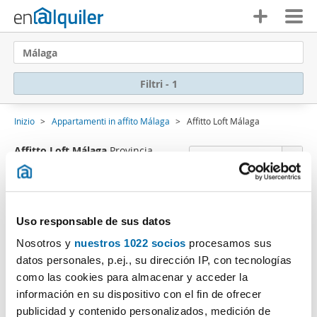
Málaga
Filtri - 1
Inizio
Appartamenti in affito Málaga
Affitto Loft Málaga
Affitto Loft Málaga
Provincia
Ordine Enalquiler
(0 Immobili)
Ci dispiace
, non ci sono risultati che coincidono
Uso responsable de sus datos
con i criteri di ricerca.:
Nosotros y
nuestros 1022 socios
procesamos sus
Cancella filtri
Tipo di immobile: Loft
datos personales, p.ej., su dirección IP, con tecnologías
Sottoscriviti a un
avviso email
quando ci sono
como las cookies para almacenar y acceder la
immobili che corrispondo ai tuoi criteri di ricerca.
información en su dispositivo con el fin de ofrecer
publicidad y contenido personalizados, medición de