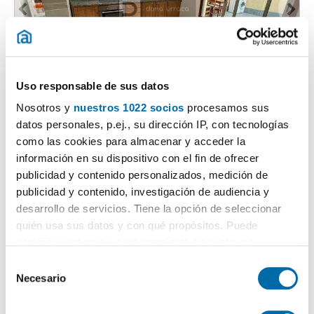
1
/10
Uso responsable de sus datos
480€
DESTACADO
Nosotros y
nuestros 1022 socios
procesamos sus
2
95m
2 Div.
1 Casa de banho
datos personales, p.ej., su dirección IP, con tecnologías
como las cookies para almacenar y acceder la
Tui (Casco Urbano)
información en su dispositivo con el fin de ofrecer
Contactar
Chamar
publicidad y contenido personalizados, medición de
publicidad y contenido, investigación de audiencia y
desarrollo de servicios. Tiene la opción de seleccionar
quién usa sus datos y con qué propósitos. Puede
cambiar o retirar su consentimiento en cualquier
momento desde la Declaración de cookies o clicando en
S
el Menú de consentimiento.
Necesario
e
l
Si lo permite, también quisiéramos: