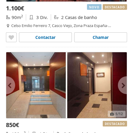
1.100€
NOVO
DESTACADO
2
90m
3 Div.
2 Casas de banho
Celso Emilio Ferreiro 7, Casco Viejo, Zona Praza España-
Casablanca, Vigo
Contactar
Chamar
1
/12
850€
DESTACADO
2