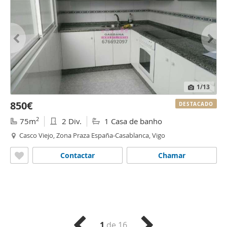
1
/13
850€
DESTACADO
2
75m
2 Div.
1 Casa de banho
Casco Viejo, Zona Praza España-Casablanca, Vigo
Contactar
Chamar
1
de 16