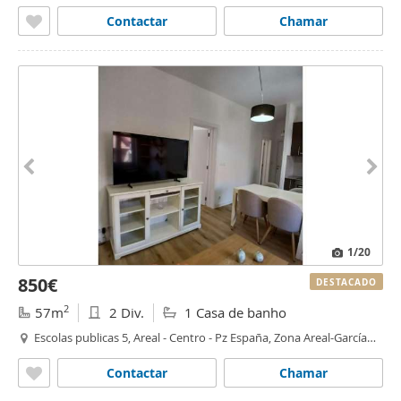
Contactar
Chamar
1
/20
850€
DESTACADO
2
57m
2 Div.
1 Casa de banho
Escolas publicas 5, Areal - Centro - Pz España, Zona Areal-García
Barbón, Vigo
Contactar
Chamar