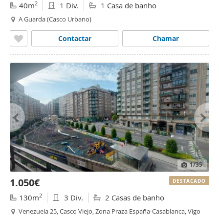
2
40m
1 Div.
1 Casa de banho
A Guarda (Casco Urbano)
Contactar
Chamar
1
/35
1.050€
DESTACADO
2
130m
3 Div.
2 Casas de banho
Venezuela 25, Casco Viejo, Zona Praza España-Casablanca, Vigo