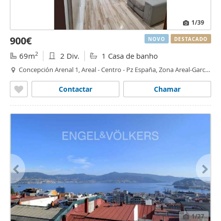
1
/39
900€
NOVO
DESTACADO
2
69m
2 Div.
1 Casa de banho
Concepción Arenal 1, Areal - Centro - Pz España, Zona Areal-García
Barbón, Vigo
Contactar
Chamar
1
/27