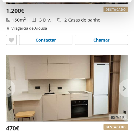
n
partir del uso que haya hecho de sus servicios.
1.200€
t
DESTACADO
o
2
160m
3 Div.
2 Casas de banho
Vilagarcía de Arousa
Contactar
Chamar
1
/10
470€
DESTACADO