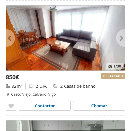
1
/30
850€
DESTACADO
2
82m
2 Div.
2 Casas de banho
Casco Viejo, Calvario, Vigo
Contactar
Chamar