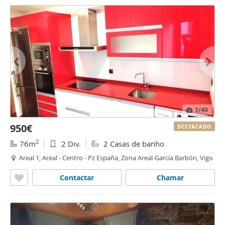
1
/40
950€
DESTACADO
2
76m
2 Div.
2 Casas de banho
Areal 1, Areal - Centro - Pz España, Zona Areal-García Barbón, Vigo
Contactar
Chamar