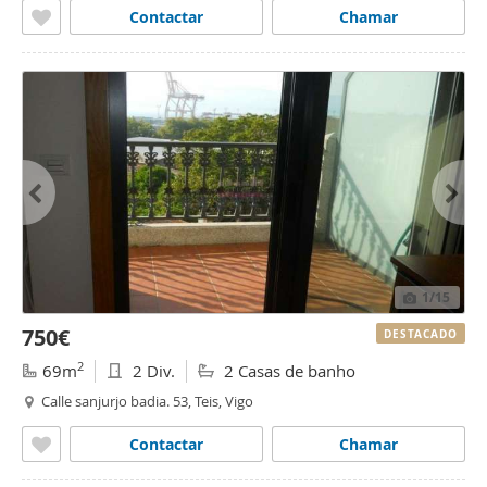
Contactar
Chamar
1
/15
750€
DESTACADO
2
69m
2 Div.
2 Casas de banho
Calle sanjurjo badia. 53, Teis, Vigo
Contactar
Chamar