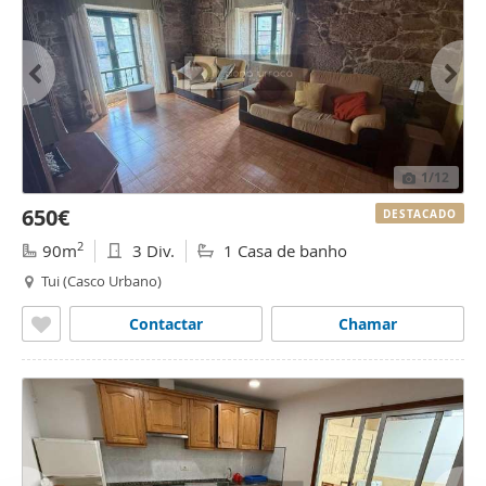
1
/12
650€
DESTACADO
2
90m
3 Div.
1 Casa de banho
Tui (Casco Urbano)
Contactar
Chamar