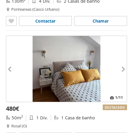
130m
4 Div.
2 Casas de banho
Ponteareas (Casco Urbano)
Contactar
Chamar
1
/11
480€
DESTACADO
2
50m
1 Div.
1 Casa de banho
Rosal (O)