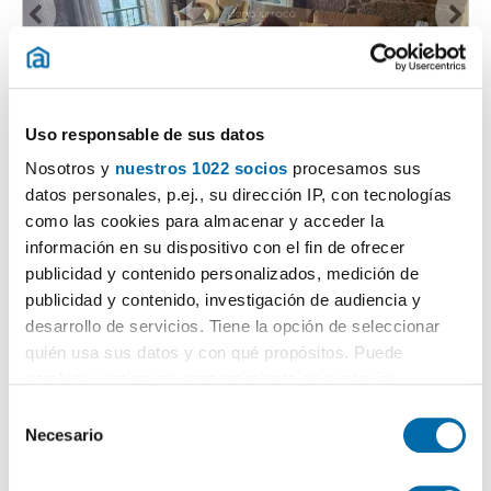
1
/12
Uso responsable de sus datos
650€
DESTACADO
Nosotros y
nuestros 1022 socios
procesamos sus
2
90m
3 Ch.
1 Salle de bain
datos personales, p.ej., su dirección IP, con tecnologías
como las cookies para almacenar y acceder la
Tui (Casco Urbano)
información en su dispositivo con el fin de ofrecer
Contacter
Téléphoner
publicidad y contenido personalizados, medición de
publicidad y contenido, investigación de audiencia y
desarrollo de servicios. Tiene la opción de seleccionar
quién usa sus datos y con qué propósitos. Puede
cambiar o retirar su consentimiento en cualquier
momento desde la Declaración de cookies o clicando en
S
el Menú de consentimiento.
Necesario
e
l
Si lo permite, también quisiéramos: