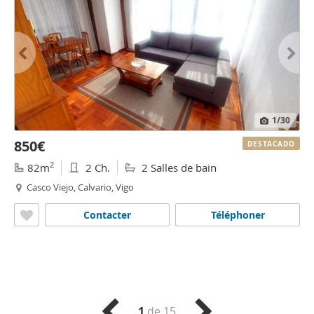
1
/30
850€
DESTACADO
2
82m
2 Ch.
2 Salles de bain
Casco Viejo, Calvario, Vigo
Contacter
Téléphoner
1
de 15