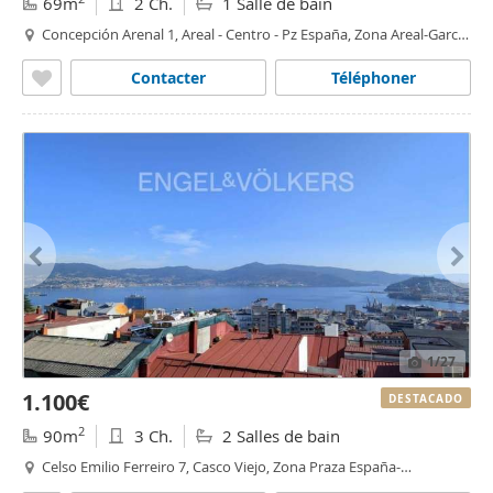
69m
2 Ch.
1 Salle de bain
Concepción Arenal 1, Areal - Centro - Pz España, Zona Areal-García
Barbón, Vigo
Contacter
Téléphoner
1
/27
1.100€
DESTACADO
2
90m
3 Ch.
2 Salles de bain
Celso Emilio Ferreiro 7, Casco Viejo, Zona Praza España-
Casablanca, Vigo