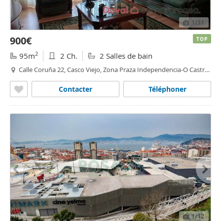
1
/31
900€
TOP
2
95m
2 Ch.
2 Salles de bain
Calle Coruña 22, Casco Viejo, Zona Praza Independencia-O Castro,
Vigo
Contacter
Téléphoner
1
/12