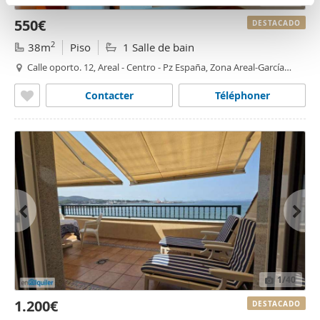
n
partir del uso que haya hecho de sus servicios.
550€
t
DESTACADO
o
2
38m
Piso
1 Salle de bain
Calle oporto. 12, Areal - Centro - Pz España, Zona Areal-García
Barbón, Vigo
Contacter
Téléphoner
1
/40
1.200€
DESTACADO