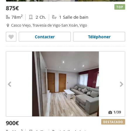
875€
TOP
2
78m
2 Ch.
1 Salle de bain
Casco Viejo, Travesía de Vigo-San Xoán, Vigo
Contacter
Téléphoner
1
/39
900€
DESTACADO
2