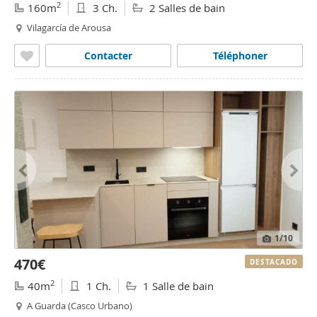
2
160m
3 Ch.
2 Salles de bain
Vilagarcía de Arousa
Contacter
Téléphoner
1
/10
470€
DESTACADO
2
40m
1 Ch.
1 Salle de bain
A Guarda (Casco Urbano)