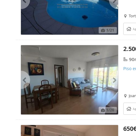
Tort
1
/21
Ag
2.50
90
Piso e
Joan
1
/26
Ag
650