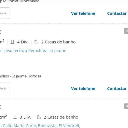
ep M.Poblet, Montblanc
web se usan para personalizar el contenido y los anuncios, ofrec
ar el tráfico. Además, compartimos información sobre el uso que
Ver telefone
Contactar
ência
tners de redes sociales, publicidad y análisis web, quienes pue
ación que les haya proporcionado o que hayan recopilado a parti
€
vicios.
2
m
4 Div.
2 Casas de banho
er piso terraza Remolins - st jaume
lins - St Jaume, Tortosa
Ver telefone
Contactar
ência
€
2
2m
3 Div.
2 Casas de banho
n Calle Marie Curie, Bonavista, El Vendrell,