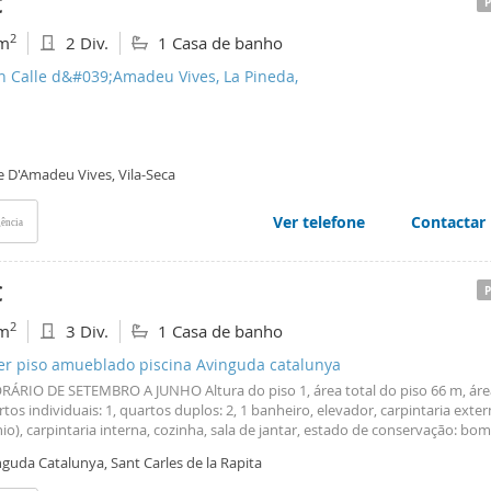
€
2
m
2 Div.
1 Casa de banho
n Calle d&#039;Amadeu Vives, La Pineda,
e D'Amadeu Vives, Vila-Seca
Ver telefone
Contactar
ência
€
2
m
3 Div.
1 Casa de banho
ler piso amueblado piscina Avinguda catalunya
ÁRIO DE SETEMBRO A JUNHO Altura do piso 1, área total do piso 66 m, área
tos individuais: 1, quartos duplos: 2, 1 banheiro, elevador, carpintaria exte
io), carpintaria interna, cozinha, sala de jantar, estado de conservação: bo
 (comum), mobiliado, virado para noroeste, piscina (comum), interfone, ens
guda Catalunya, Sant Carles de la Rapita
, pisos: grés, vidros duplos, exterior, (não aceito).