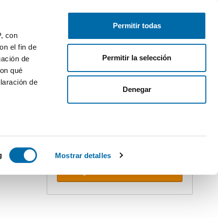
Publique gratuitamente
Inicie sessão
Permitir todas
P, con
n el fin de
Permitir la selección
gación de
con qué
laración de
ler
Denegar
Crie o seu alerta!
Não deixe que o ultrapassem. Receba
na sua caixa do correio
todas as
novidades
desta pesquisa.
 varios
 10km
icas (huellas
g
Mostrar detalles
Receber alertas
s
uier momento