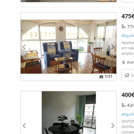
475
77
Alqui
Aparta
em sala
amplos
setemb
Avin
1
/21
Ag
400
42
Alquil
DISPON
distrib
comple