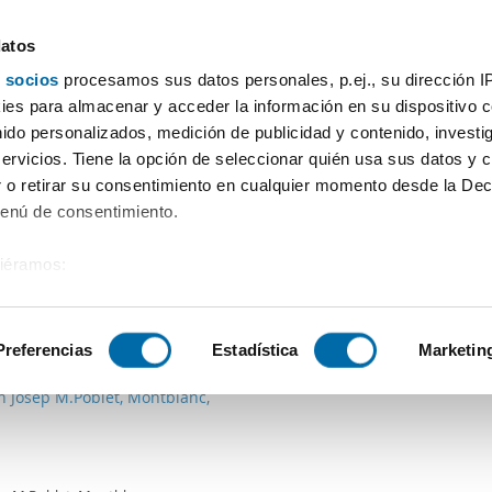
datos
 socios
procesamos sus datos personales, p.ej., su dirección I
Preço
Superfície
Quartos
Mais filtros - 1
es para almacenar y acceder la información en su dispositivo co
nido personalizados, medición de publicidad y contenido, investi
mbodi
servicios. Tiene la opción de seleccionar quién usa sus datos y 
 o retirar su consentimiento en cualquier momento desde la Dec
Ordenação Enalqui
Menú de consentimiento.
siéramos:
 sobre su ubicación geográfica que puede tener una precisión de
€
Máx.
PREMIUM
tivo analizándolo activamente para buscar características específ
Preferencias
Estadística
Marketin
2
m
3 Div.
1 Casa de banho
n Josep M.Poblet, Montblanc,
sobre cómo se procesan sus datos personales y establezca su
 de datos
. Puede cambiar o retirar su consentimiento en cualq
es.