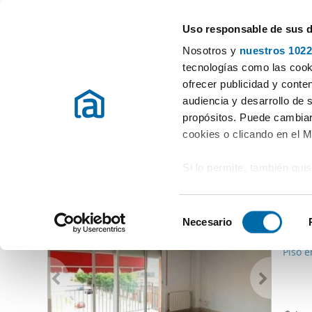
Uso responsable de sus 
Especialistas em apartamentos em arrendamento
Nosotros y
nuestros 1022
Vimbodi
tecnologías como las cooki
ofrecer publicidad y conte
Início
Alugar apartamentos Tarragona
Alugar Apartamentos Vi
audiencia y desarrollo de 
propósitos. Puede cambiar
Alugar Apartamentos Vimbodi
(0 imóveis)
cookies o clicando en el 
Si lo permite, también qui
Outras imóveis que lhe podem interessar
Recopilar información
650
metros
S
Identificar su disposi
Necesario
e
80
digitales)
l
Piso e
Obtenga más información 
e
preferencias en la
sección
c
en la Declaración de cooki
c