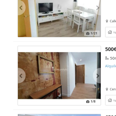
Call
1
/21
Ag
500
50
Alquil
Cen
1
/8
Ag