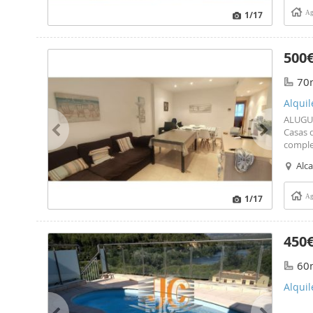
1
/17
Ag
500
70
Alquil
ALUGUE
Casas d
comple
de est
Alc
1
/17
Ag
450
60
Alquil