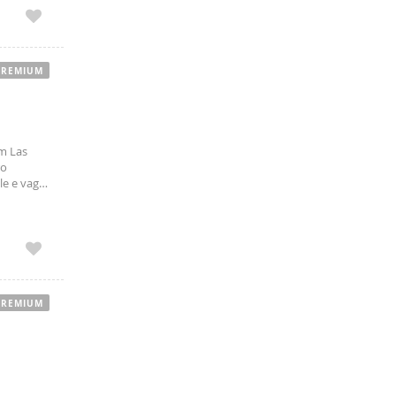
PREMIUM
m Las
ro
le e vaga
PREMIUM