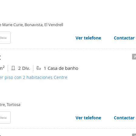
e Marie Curie, Bonavista, El Vendrell
Ver telefone
Contactar
ência
€
2
m
2 Div.
1 Casa de banho
er piso con 2 habitaciones Centre
tre, Tortosa
Ver telefone
Contactar
ência