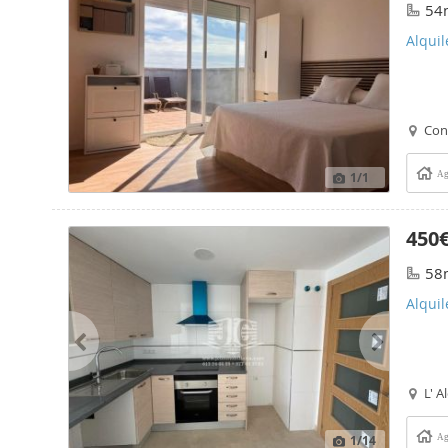
54
Alquil
Con
1
/1
Ag
450
58
Alquil
L' A
1
/14
Ag