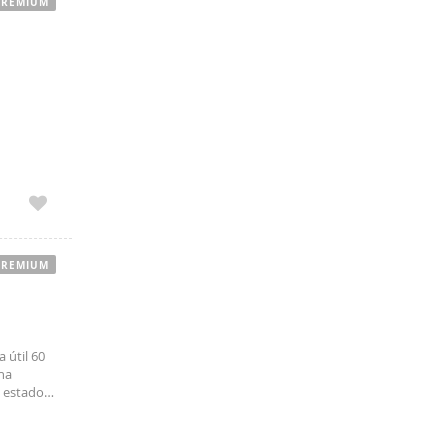
PREMIUM
PREMIUM
 útil 60
rna
m estado,
olarado,