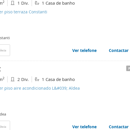
2
m
1 Div.
1 Casa de banho
er piso terraza Constanti
stanti
Ver telefone
Contactar
ência
€
2
m
2 Div.
1 Casa de banho
er piso aire acondicionado L&#039; Aldea
ldea
Ver telefone
Contactar
ência