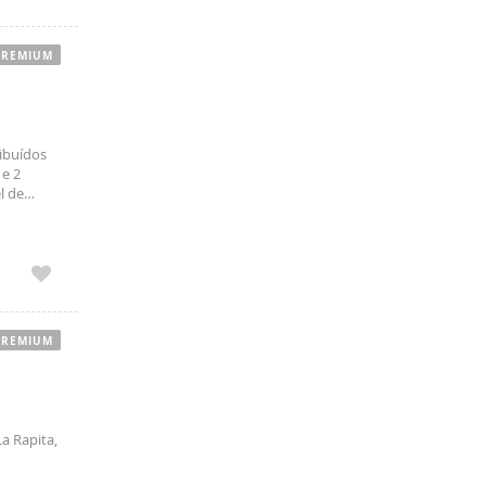
PREMIUM
ribuídos
 e 2
l de
PREMIUM
 Rapita,