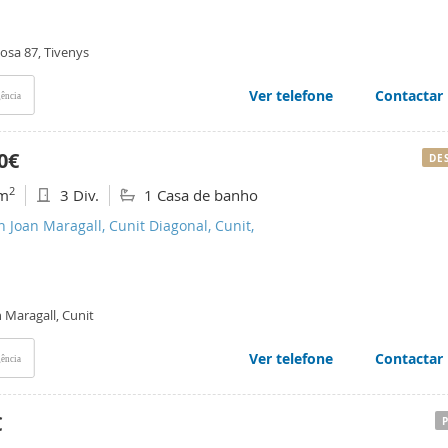
osa 87, Tivenys
Ver telefone
Contactar
ência
0€
DE
2
m
3 Div.
1 Casa de banho
n Joan Maragall, Cunit Diagonal, Cunit,
 Maragall, Cunit
Ver telefone
Contactar
ência
€