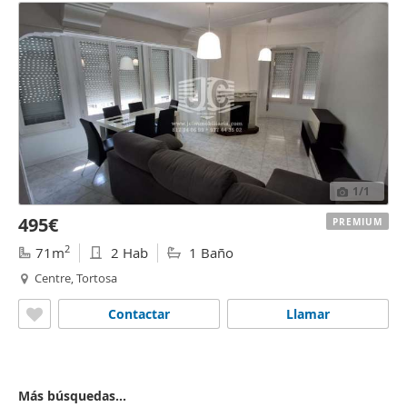
1
/1
495€
PREMIUM
2
71m
2 Hab
1 Baño
Centre, Tortosa
Contactar
Llamar
Más búsquedas...