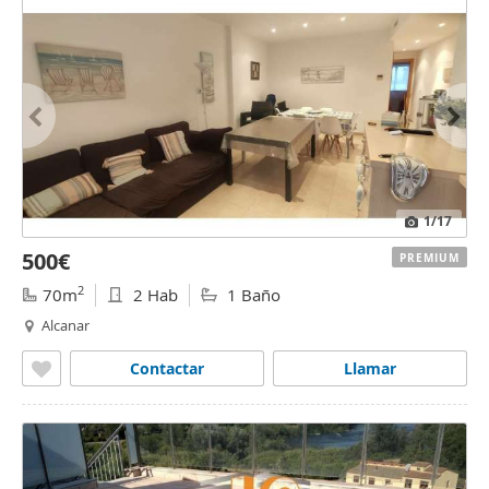
1
/17
500€
PREMIUM
2
70m
2 Hab
1 Baño
Alcanar
Contactar
Llamar