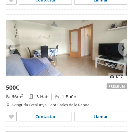
1
/17
500€
PREMIUM
2
66m
3 Hab
1 Baño
Avinguda Catalunya, Sant Carles de la Rapita
Contactar
Llamar