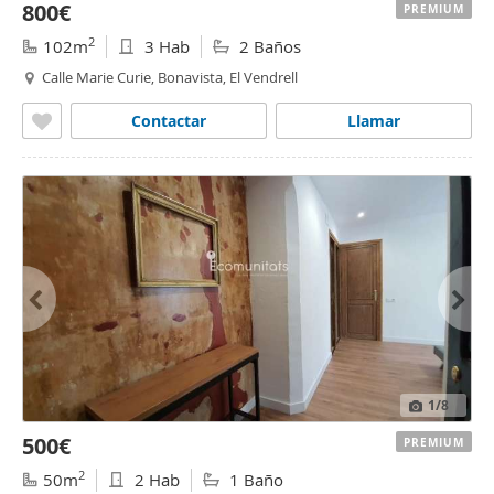
800€
PREMIUM
2
102m
3 Hab
2 Baños
Calle Marie Curie, Bonavista, El Vendrell
Contactar
Llamar
1
/8
500€
PREMIUM
2
50m
2 Hab
1 Baño