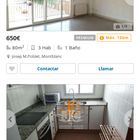
1
/9
650€
Máx. 10km
PREMIUM
2
80m
3 Hab
1 Baño
Josep M.Poblet, Montblanc
Contactar
Llamar