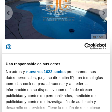
1
/21
450€
PREMIUM
2
60m
2 Hab
1 Baño
Tortosa 87, Tivenys
Uso responsable de sus datos
Contactar
Llamar
Nosotros y
nuestros 1022 socios
procesamos sus
datos personales, p.ej., su dirección IP, con tecnologías
como las cookies para almacenar y acceder la
información en su dispositivo con el fin de ofrecer
publicidad y contenido personalizados, medición de
publicidad y contenido, investigación de audiencia y
desarrollo de servicios. Tiene la opción de seleccionar