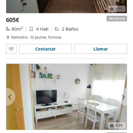
1
/15
605€
PREMIUM
2
80m
4 Hab
2 Baños
Remolins - St Jaume, Tortosa
Contactar
Llamar
1
/21