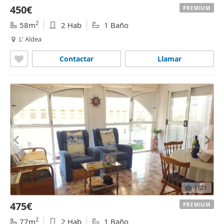
450€
PREMIUM
2
58m
2 Hab
1 Baño
L' Aldea
Contactar
Llamar
1
/21
475€
PREMIUM
2
77m
2 Hab
1 Baño