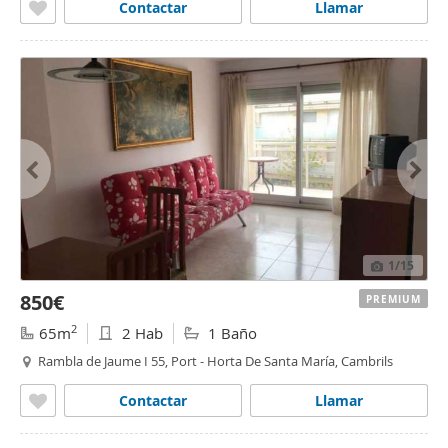
Contactar
Llamar
1
/15
850€
PREMIUM
2
65m
2 Hab
1 Baño
Rambla de Jaume I 55, Port - Horta De Santa María, Cambrils
Contactar
Llamar