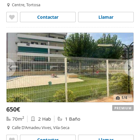
Centre, Tortosa
Contactar
Llamar
1
/4
650€
PREMIUM
2
70m
2 Hab
1 Baño
Calle D'Amadeu Vives, Vila-Seca
Contactar
Llamar