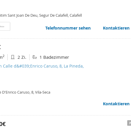
tim Sant Joan De Deu, Segur De Calafell, Calafell
Telefonnummer sehen
Kontaktieren
rbüro
€
2
m
2 Zi.
1 Badezimmer
n Calle d&#039;Enrico Caruso, 8, La Pineda,
e D'Enrico Caruso, 8, Vila-Seca
Kontaktieren
0€