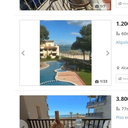
Makle
1
/7
1.20
60
Alquil
Alc
Makle
1
/23
3.80
77
Piso e