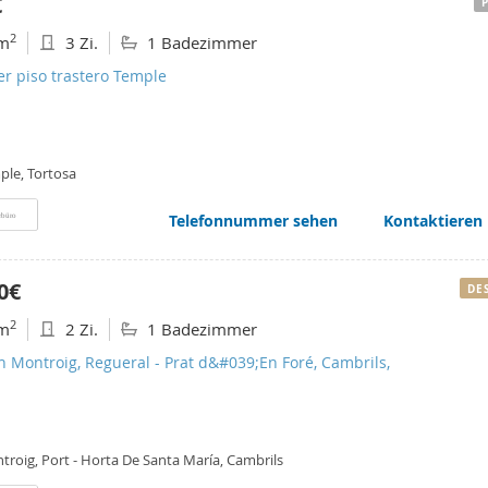
€
2
m
3 Zi.
1 Badezimmer
er piso trastero Temple
ple, Tortosa
Telefonnummer sehen
Kontaktieren
rbüro
0€
DE
2
m
2 Zi.
1 Badezimmer
n Montroig, Regueral - Prat d&#039;En Foré, Cambrils,
troig, Port - Horta De Santa María, Cambrils