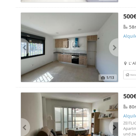
500
58
Alquil
L' A
Makle
1
/13
500
80
Alquil
ZEITLI
Apartme
und zw