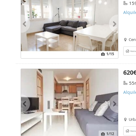
15
Alquil
Cen
Makle
1
/15
620
55
Alquil
Urb
Makle
1
/12