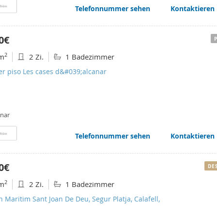
Telefonnummer sehen
Kontaktieren
rbüro
0€
2
m
2 Zi.
1 Badezimmer
er piso Les cases d&#039;alcanar
anar
Telefonnummer sehen
Kontaktieren
rbüro
0€
DE
2
m
2 Zi.
1 Badezimmer
n Maritim Sant Joan De Deu, Segur Platja, Calafell,