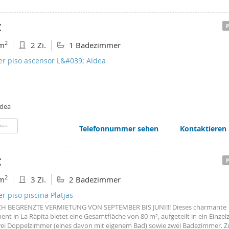
€
2
m
2 Zi.
1 Badezimmer
er piso ascensor L&#039; Aldea
ldea
Telefonnummer sehen
Kontaktieren
rbüro
€
2
m
3 Zi.
2 Badezimmer
er piso piscina Platjas
CH BEGRENZTE VERMIETUNG VON SEPTEMBER BIS JUNI!!! Dieses charmante
nt in La Ràpita bietet eine Gesamtfläche von 80 m², aufgeteilt in ein Einze
ei Doppelzimmer (eines davon mit eigenem Bad) sowie zwei Badezimmer. Z