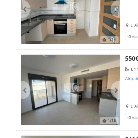
L' A
Makle
1
/14
550
61
Alquil
L' A
Makle
1
/16