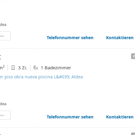
ldea
Telefonnummer sehen
Kontaktieren
rbüro
€
2
m
3 Zi.
1 Badezimmer
er piso obra nueva piscina L&#039; Aldea
ldea
Telefonnummer sehen
Kontaktieren
rbüro