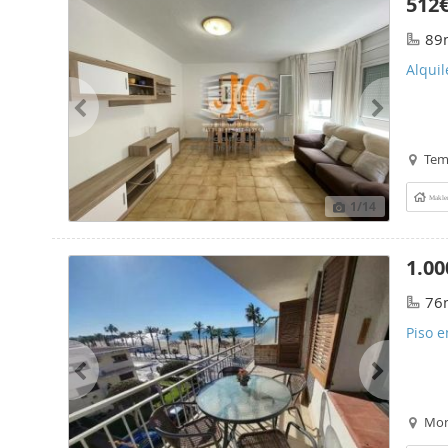
512
89
Alquil
Tem
Makle
1
/14
1.00
76
Piso e
Mon