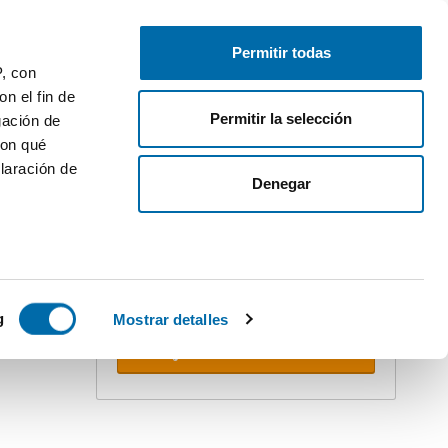
Gratis inserieren
Anmelden
Permitir todas
P, con
n el fin de
Permitir la selección
gación de
con qué
laración de
ler
Denegar
Erstellen Sie Ihren Alert!
Lassen Sie sich nicht überholen.
Erhalten Sie per E-mail
alle
Neuigkeiten
dieser Suche.
 varios
 10km
icas (huellas
g
Mostrar detalles
Alerts erhalten
s
uier momento