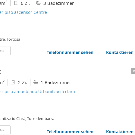
2
9m
6 Zi.
3 Badezimmer
er piso ascensor Centre
tre, Tortosa
Telefonnummer sehen
Kontaktieren
rbüro
€
2
m
2 Zi.
1 Badezimmer
er piso amueblado Urbanització clarà
anització Clarà, Torredembarra
Telefonnummer sehen
Kontaktieren
rbüro