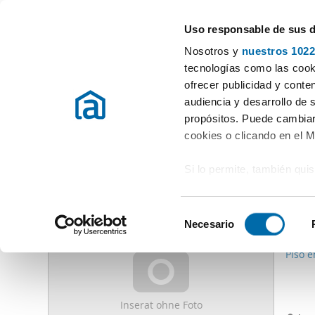
Uso responsable de sus 
Experten in Wohnungsvermietung
Nosotros y
nuestros 1022
Vimbodi
tecnologías como las cooki
ofrecer publicidad y conte
Beginn
Mietwohnungen Tarragona
Vermieten Wohnung Vimbod
audiencia y desarrollo de 
propósitos. Puede cambiar
Vermieten Wohnung Vimbodi
(0 Immobilien)
cookies o clicando en el 
Si lo permite, también qui
Andere Immobilien, die Sie interessieren könnten
Recopilar información
650
metros
S
Identificar su disposi
Necesario
e
80
digitales)
l
Piso e
Obtenga más información 
e
preferencias en la
sección
c
en la Declaración de cooki
c
Inserat ohne Foto