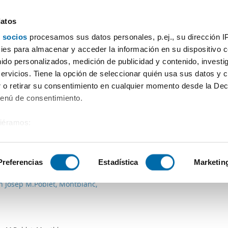
datos
 socios
procesamos sus datos personales, p.ej., su dirección I
Preis
Wohnfläche
Zimmer
Mehr Filter - 1
es para almacenar y acceder la información en su dispositivo co
nido personalizados, medición de publicidad y contenido, investi
i
servicios. Tiene la opción de seleccionar quién usa sus datos y 
 o retirar su consentimiento en cualquier momento desde la Dec
Sortierung Enalqui
Menú de consentimiento.
siéramos:
 sobre su ubicación geográfica que puede tener una precisión de
€
Máx.
NEUES
PREMIUM
tivo analizándolo activamente para buscar características específ
Preferencias
Estadística
Marketin
2
m
3 Zi.
1 Badezimmer
n Josep M.Poblet, Montblanc,
sobre cómo se procesan sus datos personales y establezca su
 de datos
. Puede cambiar o retirar su consentimiento en cualq
es.