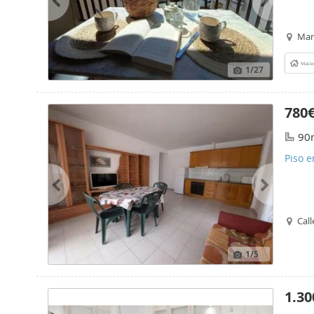
Mari
Makle
1
/27
780
90
Piso e
Call
1
/5
1.30