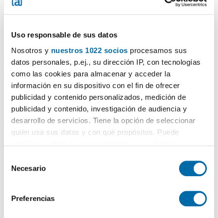
Uso responsable de sus datos
Nosotros y
nuestros 1022 socios
procesamos sus
datos personales, p.ej., su dirección IP, con tecnologías
1
/19
como las cookies para almacenar y acceder la
información en su dispositivo con el fin de ofrecer
825€
Máx. 10km
PREMIUM
publicidad y contenido personalizados, medición de
2
95m
4 Div.
2 Casas de banho
publicidad y contenido, investigación de audiencia y
Travesía Gabriela Mistral, Casco urbano, San Antonio Abad-
desarrollo de servicios. Tiene la opción de seleccionar
Ciudad Jardín, Cartagena
quién usa sus datos y con qué propósitos. Puede
Contactar
Chamar
cambiar o retirar su consentimiento en cualquier
momento desde la Declaración de cookies o clicando en
S
el Menú de consentimiento.
Necesario
e
l
Si lo permite, también quisiéramos:
e
Preferencias
Recopilar información sobre su ubicación geográfica
c
que puede tener una precisión de varios metros
c