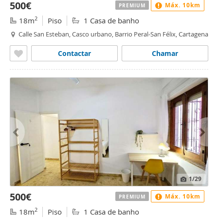
500€
Máx. 10km
PREMIUM
2
18m
Piso
1 Casa de banho
Calle San Esteban, Casco urbano, Barrio Peral-San Félix, Cartagena
Contactar
Chamar
1
/29
500€
Máx. 10km
PREMIUM
2
18m
Piso
1 Casa de banho