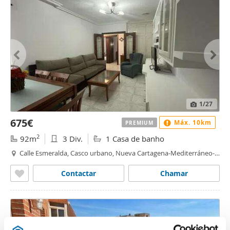
1
/27
675€
Máx. 10km
PREMIUM
2
92m
3 Div.
1 Casa de banho
Calle Esmeralda, Casco urbano, Nueva Cartagena-Mediterráneo-
Media Sala, Cartagena
Contactar
Chamar