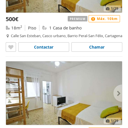
1
/29
500€
Máx. 10km
PREMIUM
2
18m
Piso
1 Casa de banho
Calle San Esteban, Casco urbano, Barrio Peral-San Félix, Cartagena
Contactar
Chamar
1
/29