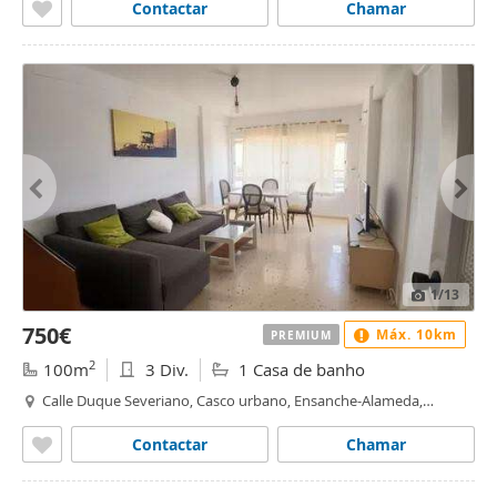
Contactar
Chamar
1
/13
750€
Máx. 10km
PREMIUM
2
100m
3 Div.
1 Casa de banho
Calle Duque Severiano, Casco urbano, Ensanche-Alameda,
Cartagena
Contactar
Chamar