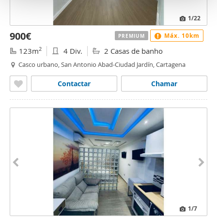
o
1
/22
900€
Máx. 10km
PREMIUM
2
123m
4 Div.
2 Casas de banho
Casco urbano, San Antonio Abad-Ciudad Jardín, Cartagena
Contactar
Chamar
1
/7