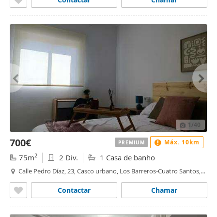
1
/40
700€
Máx. 10km
PREMIUM
2
75m
2 Div.
1 Casa de banho
Calle Pedro Díaz, 23, Casco urbano, Los Barreros-Cuatro Santos,
Cartagena
Contactar
Chamar