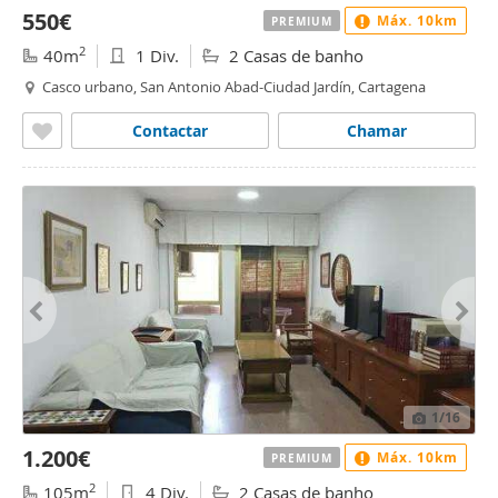
550€
Máx. 10km
PREMIUM
2
40m
1 Div.
2 Casas de banho
Casco urbano, San Antonio Abad-Ciudad Jardín, Cartagena
Contactar
Chamar
1
/16
1.200€
Máx. 10km
PREMIUM
2
105m
4 Div.
2 Casas de banho