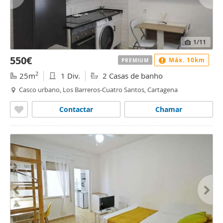
1
/11
550€
Máx. 10km
PREMIUM
2
25m
1 Div.
2 Casas de banho
Casco urbano, Los Barreros-Cuatro Santos, Cartagena
Contactar
Chamar