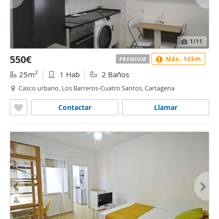
1
/11
550€
Máx. 10km
PREMIUM
2
25m
1 Hab
2 Baños
Casco urbano, Los Barreros-Cuatro Santos, Cartagena
Contactar
Llamar