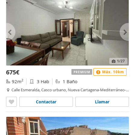
1
/27
675€
Máx. 10km
PREMIUM
2
92m
3 Hab
1 Baño
Calle Esmeralda, Casco urbano, Nueva Cartagena-Mediterráneo-
Media Sala, Cartagena
Contactar
Llamar