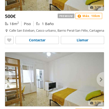
1
/29
500€
Máx. 10km
PREMIUM
2
18m
Piso
1 Baño
Calle San Esteban, Casco urbano, Barrio Peral-San Félix, Cartagena
Contactar
Llamar
1
/29