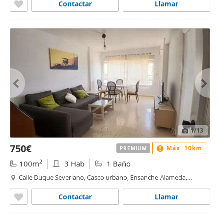
Contactar
Llamar
1
/13
750€
Máx. 10km
PREMIUM
2
100m
3 Hab
1 Baño
Calle Duque Severiano, Casco urbano, Ensanche-Alameda,
Cartagena
Contactar
Llamar