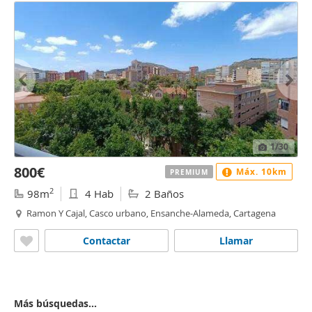
1
/30
800€
Máx. 10km
PREMIUM
2
98m
4 Hab
2 Baños
Ramon Y Cajal, Casco urbano, Ensanche-Alameda, Cartagena
Contactar
Llamar
Más búsquedas...