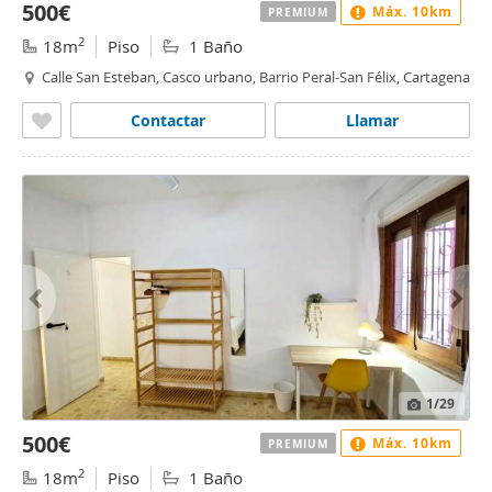
500€
Máx. 10km
PREMIUM
2
18m
Piso
1 Baño
Calle San Esteban, Casco urbano, Barrio Peral-San Félix, Cartagena
Contactar
Llamar
1
/29
500€
Máx. 10km
PREMIUM
2
18m
Piso
1 Baño