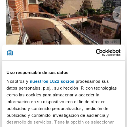
1
/19
825€
Máx. 10km
PREMIUM
2
95m
4 Hab
2 Baños
Travesía Gabriela Mistral, Casco urbano, San Antonio Abad-
Uso responsable de sus datos
Ciudad Jardín, Cartagena
Contactar
Llamar
Nosotros y
nuestros 1022 socios
procesamos sus
datos personales, p.ej., su dirección IP, con tecnologías
como las cookies para almacenar y acceder la
información en su dispositivo con el fin de ofrecer
publicidad y contenido personalizados, medición de
publicidad y contenido, investigación de audiencia y
desarrollo de servicios. Tiene la opción de seleccionar