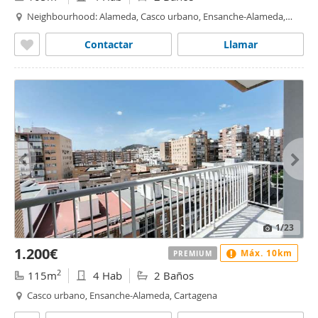
Neighbourhood: Alameda, Casco urbano, Ensanche-Alameda,
Cartagena
Contactar
Llamar
1
/23
1.200€
Máx. 10km
PREMIUM
2
115m
4 Hab
2 Baños
Casco urbano, Ensanche-Alameda, Cartagena