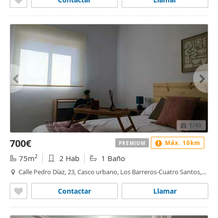
1
/40
700€
Máx. 10km
PREMIUM
2
75m
2 Hab
1 Baño
Calle Pedro Díaz, 23, Casco urbano, Los Barreros-Cuatro Santos,
Cartagena
Contactar
Llamar