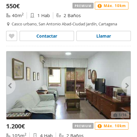
550€
Máx. 10km
PREMIUM
2
40m
1 Hab
2 Baños
Casco urbano, San Antonio Abad-Ciudad Jardín, Cartagena
Contactar
Llamar
1
/16
1.200€
Máx. 10km
PREMIUM
2
105m
4 Hab
2 Baños