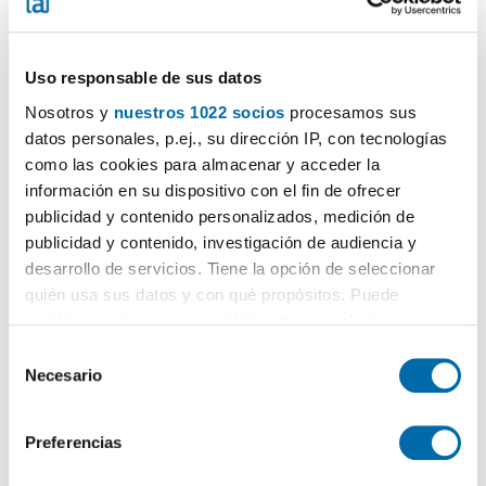
Uso responsable de sus datos
Nosotros y
nuestros 1022 socios
procesamos sus
datos personales, p.ej., su dirección IP, con tecnologías
1
/36
como las cookies para almacenar y acceder la
información en su dispositivo con el fin de ofrecer
800€
Máx. 10km
PREMIUM
publicidad y contenido personalizados, medición de
2
107m
4 Zi.
2 Badezimmer
publicidad y contenido, investigación de audiencia y
Casco urbano, Nueva Cartagena-Mediterráneo-Media Sala,
desarrollo de servicios. Tiene la opción de seleccionar
Cartagena
quién usa sus datos y con qué propósitos. Puede
Kontaktieren
Anrufen
cambiar o retirar su consentimiento en cualquier
momento desde la Declaración de cookies o clicando en
S
el Menú de consentimiento.
Necesario
e
l
Si lo permite, también quisiéramos:
e
Preferencias
Recopilar información sobre su ubicación geográfica
c
que puede tener una precisión de varios metros
c