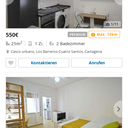
1
/11
550€
Máx. 10km
PREMIUM
2
25m
1 Zi.
2 Badezimmer
Casco urbano, Los Barreros-Cuatro Santos, Cartagena
Kontaktieren
Anrufen