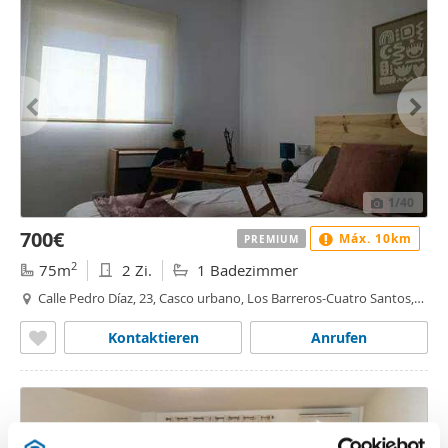
1
/40
700€
Máx. 10km
PREMIUM
2
75m
2 Zi.
1 Badezimmer
Calle Pedro Díaz, 23, Casco urbano, Los Barreros-Cuatro Santos,
Cartagena
Kontaktieren
Anrufen