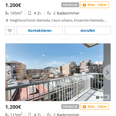
1.200€
Máx. 10km
PREMIUM
2
105m
4 Zi.
2 Badezimmer
Neighbourhood: Alameda, Casco urbano, Ensanche-Alameda,
Cartagena
Kontaktieren
Anrufen
1
/23
1.200€
Máx. 10km
PREMIUM
2
115m
4 Zi.
2 Badezimmer