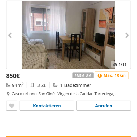
1
/11
850€
Máx. 10km
PREMIUM
2
94m
3 Zi.
1 Badezimmer
Casco urbano, San Ginés-Virgen de la Caridad-Torreciega,
Cartagena
Kontaktieren
Anrufen