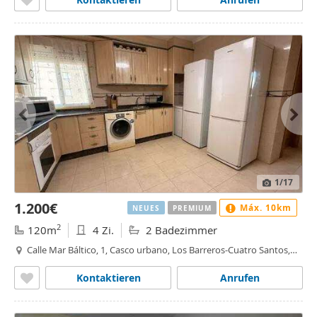
1
/17
1.200€
Máx. 10km
NEUES
PREMIUM
2
120m
4 Zi.
2 Badezimmer
Calle Mar Báltico, 1, Casco urbano, Los Barreros-Cuatro Santos,
Cartagena
Kontaktieren
Anrufen