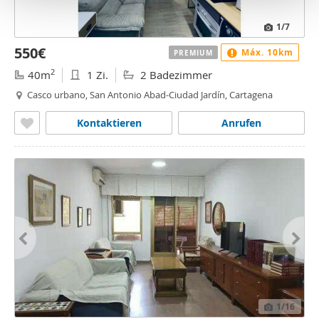
o
1
/7
550€
Máx. 10km
PREMIUM
2
40m
1 Zi.
2 Badezimmer
Casco urbano, San Antonio Abad-Ciudad Jardín, Cartagena
Kontaktieren
Anrufen
1
/16