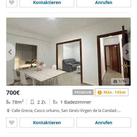
Kontaktieren
Anrufen
1
/14
700€
Máx. 10km
PREMIUM
2
78m
2 Zi.
1 Badezimmer
Calle Grecia, Casco urbano, San Ginés-Virgen de la Caridad-
Torreciega, Cartagena
Kontaktieren
Anrufen