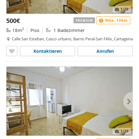
1
/29
500€
Máx. 10km
PREMIUM
2
18m
Piso
1 Badezimmer
Calle San Esteban, Casco urbano, Barrio Peral-San Félix, Cartagena
Kontaktieren
Anrufen
1
/29