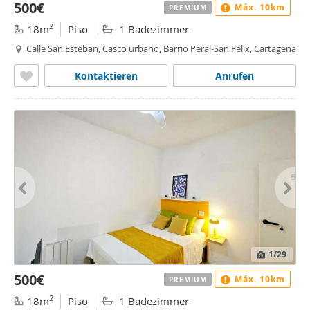
500€
Máx. 10km
PREMIUM
2
18m
Piso
1 Badezimmer
Calle San Esteban, Casco urbano, Barrio Peral-San Félix, Cartagena
Kontaktieren
Anrufen
1
/29
500€
Máx. 10km
PREMIUM
2
18m
Piso
1 Badezimmer