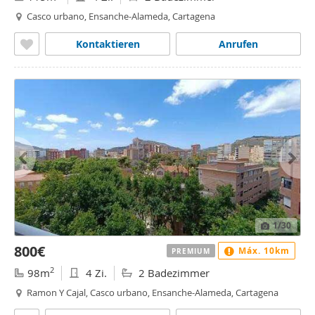
Casco urbano, Ensanche-Alameda, Cartagena
Kontaktieren
Anrufen
1
/30
800€
Máx. 10km
PREMIUM
2
98m
4 Zi.
2 Badezimmer
Ramon Y Cajal, Casco urbano, Ensanche-Alameda, Cartagena