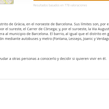
web se usan para personalizar el contenido y los anuncios, ofrec
Resultados basados en
778
valoraciones
ar el tráfico. Además, compartimos información sobre el uso que
tners de redes sociales, publicidad y análisis web, quienes pue
ación que les haya proporcionado o que hayan recopilado a parti
rito de Gràcia, en el noroeste de Barcelona. Sus límites son, por el
vicios.
por el sureste, el Carrer de Còrsega; y, por el suroeste, la Via Augus
era al municipio de Barcelona. El barrio, al igual que el distrito 
ión mediante autobuses y metro (Fontana, Lesseps, Joanic y Verdagu
udar a otras personas a conocerlo y decidir si quieren vivir en él.