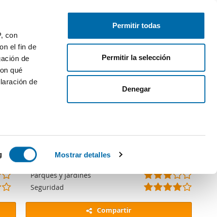
Publica gratis
Inicia sesión
Permitir todas
P, con
n el fin de
Permitir la selección
gación de
gina de consulta.
con qué
laración de
Denegar
(
(
(
(
(
 varios
*
*
*
*
)
(
(
(
(
(
(
(
(
(
(
Limpieza
)
)
)
)
*
*
*
*
)
*
*
*
)
)
(
(
(
(
(
(
(
(
(
(
Colegios
icas (huellas
g
Mostrar detalles
)
)
)
)
)
)
)
*
*
*
*
)
*
*
*
)
)
(
(
(
(
(
(
(
(
(
(
Parking en la calle
)
)
)
)
)
)
)
*
*
*
*
)
*
*
)
)
)
(
(
(
(
(
(
(
(
(
(
Parques y jardines
s
)
)
)
)
)
)
*
*
*
*
)
*
*
*
)
)
(
(
(
(
(
(
(
(
(
(
Seguridad
uier momento
)
)
)
)
)
)
)
*
*
*
*
)
*
*
*
*
)
)
)
)
)
)
)
)
)
Compartir