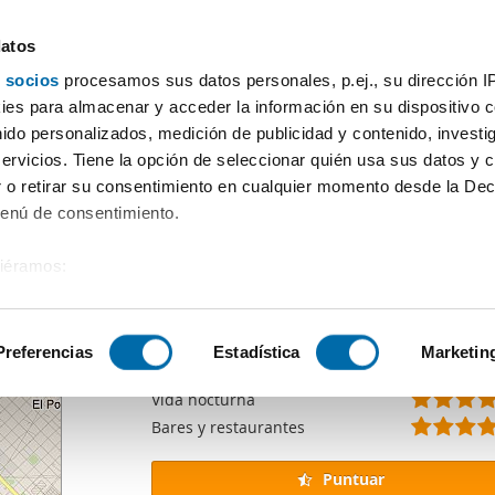
datos
 socios
procesamos sus datos personales, p.ej., su dirección I
recursos
es para almacenar y acceder la información en su dispositivo co
nido personalizados, medición de publicidad y contenido, investi
uestas en La Comunidad
, que queda accesible únicamente como pá
servicios. Tiene la opción de seleccionar quién usa sus datos y 
 o retirar su consentimiento en cualquier momento desde la Dec
a
Menú de consentimiento.
Puntuación
del barrio
siéramos:
Puntuación general
 sobre su ubicación geográfica que puede tener una precisión de
Transporte público
Supermercados
tivo analizándolo activamente para buscar características específ
Preferencias
Estadística
Marketin
Pequeños comercios
Vida nocturna
sobre cómo se procesan sus datos personales y establezca su
Bares y restaurantes
 de datos
. Puede cambiar o retirar su consentimiento en cualq
es.
Puntuar