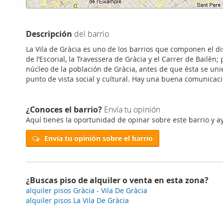
i
Las cookies de este sitio 
ó
de redes sociales y analiz
n
sitio web con nuestros par
Descripción
del barrio
d
combinarla con otra inform
La Vila de Gràcia es uno de los barrios que componen el dist
e
que haya hecho de sus ser
de l’Escorial, la Travessera de Gràcia y el Carrer de Bailèn; 
c
núcleo de la población de Gràcia, antes de que ésta se uni
o
punto de vista social y cultural. Hay una buena comunicac
n
s
¿Conoces el barrio?
Envía tu opinión
e
Aquí tienes la oportunidad de opinar sobre este barrio y ay
n
t
Envía tu opinión sobre el barrio
i
m
i
¿Buscas piso de alquiler o venta en esta zona?
e
alquiler pisos Gràcia - Vila De Gràcia
n
alquiler pisos La Vila De Gràcia
t
o