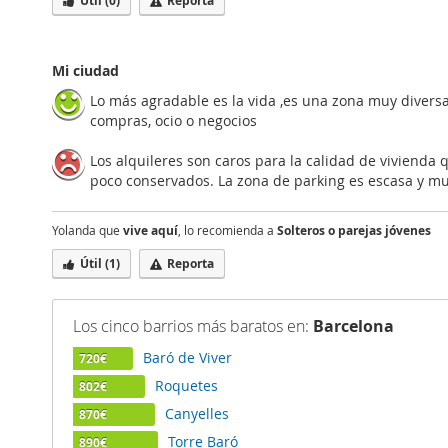
Útil (
0
)
Reporta
Mi ciudad
Lo más agradable es la vida ,es una zona muy diversa
compras, ocio o negocios
Los alquileres son caros para la calidad de vivienda
poco conservados. La zona de parking es escasa y m
Yolanda que
vive aquí
, lo recomienda a
Solteros o parejas jóvenes
Útil (
1
)
Reporta
Los cinco barrios más baratos en:
Barcelona
Baró de Viver
720€
Roquetes
802€
Canyelles
870€
Torre Baró
890€