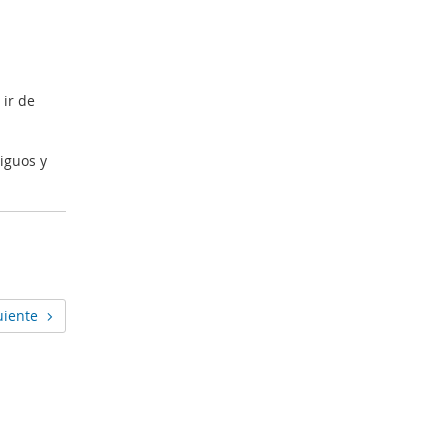
 ir de
iguos y
uiente