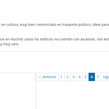
 en cultura ,muy bien comunicado en trasporte publico. Ideal para
 que en muchos casos los edificios no cuentan con ascensor, son ant
uy muy cara.
Anterior
1
2
3
4
5
6
7
Sig