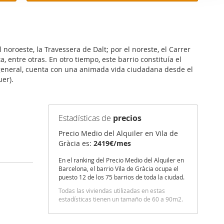
er funciones
 haga del
den
r del uso
 noroeste, la Travessera de Dalt; por el noreste, el Carrer
ta, entre otras. En otro tiempo, este barrio constituía el
en general, cuenta con una animada vida ciudadana desde el
er).
Estadísticas de
precios
Precio Medio del Alquiler en Vila de
Gràcia es:
2419€/mes
En el ranking del Precio Medio del Alquiler en
Barcelona, el barrio Vila de Gràcia ocupa el
puesto 12 de los 75 barrios de toda la ciudad.
Todas las viviendas utilizadas en estas
estadísticas tienen un tamaño de 60 a 90m2.