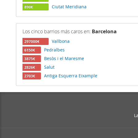
Ciutat Meridiana
890€
Los cinco barrios más caros en:
Barcelona
Vallbona
297000€
Pedralbes
6150€
Besòs i el Maresme
3875€
Salut
2826€
Antiga Esquerra Eixample
2703€
L