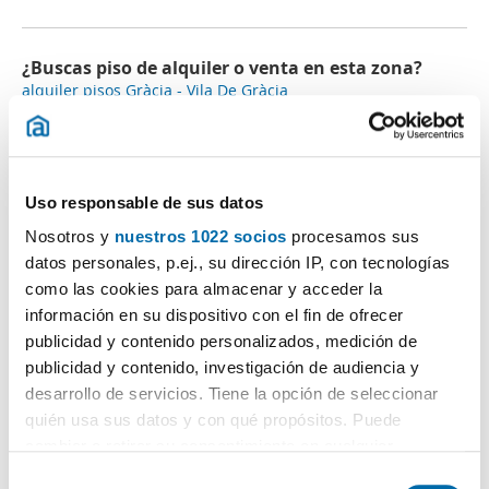
¿Buscas piso de alquiler o venta en esta zona?
alquiler pisos Gràcia - Vila De Gràcia
alquiler pisos La Vila De Gràcia
Uso responsable de sus datos
Opiniones (20)
Nosotros y
nuestros 1022 socios
procesamos sus
El millor barri de Barcelona
datos personales, p.ej., su dirección IP, con tecnologías
Es como indica su nombre una Vila, casi, casi hay
como las cookies para almacenar y acceder la
calles donde siguen viviendo después de varias
información en su dispositivo con el fin de ofrecer
generaciones
publicidad y contenido personalizados, medición de
Poca cosa, el incivismo del que no es del barrio
publicidad y contenido, investigación de audiencia y
desarrollo de servicios. Tiene la opción de seleccionar
Anna que
vive aquí
, lo recomienda a
Solteros o parejas jóvenes
quién usa sus datos y con qué propósitos. Puede
cambiar o retirar su consentimiento en cualquier
momento desde la Declaración de cookies o clicando en
S