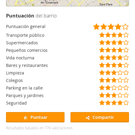
Puntuación
del barrio
(
(
(
(
(
Puntuación general
*
*
*
*
)
(
(
(
(
(
Transporte público
)
)
)
)
*
*
*
*
)
(
(
(
(
(
Supermercados
)
)
)
)
*
*
*
*
)
(
(
(
(
(
Pequeños comercios
)
)
)
)
*
*
*
*
)
(
(
(
(
(
Vida nocturna
)
)
)
)
*
*
*
*
)
(
(
(
(
(
Bares y restaurantes
)
)
)
)
*
*
*
*
)
(
(
(
(
(
Limpieza
)
)
)
)
*
*
*
)
)
(
(
(
(
(
Colegios
)
)
)
*
*
*
)
)
(
(
(
(
(
Parking en la calle
)
)
)
*
*
)
)
)
(
(
(
(
(
Parques y jardines
)
)
*
*
*
)
)
(
(
(
(
(
Seguridad
)
)
)
*
*
*
*
)
)
)
)
)
Puntuar
Compartir
Resultados basados en
778
valoraciones