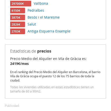
Vallbona
297000€
Pedralbes
6150€
Besòs i el Maresme
3875€
Salut
2826€
Antiga Esquerra Eixample
2703€
Estadísticas de
precios
Precio Medio del Alquiler en Vila de Gràcia es:
2419€/mes
En el ranking del Precio Medio del Alquiler en Barcelona, el barrio
Vila de Gràcia ocupa el puesto 12 de los 75 barrios de toda la
ciudad.
Todas las viviendas utilizadas en estas estadísticas tienen un
tamaño de 60 a 90m2.
Publicidad