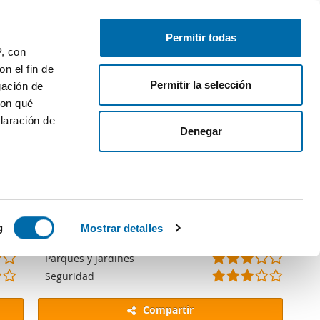
Publica gratis
Inicia sesión
Permitir todas
P, con
n el fin de
Permitir la selección
gación de
gina de consulta.
con qué
laración de
Denegar
(
(
(
(
(
 varios
*
*
*
*
)
(
(
(
(
(
(
(
(
(
(
Limpieza
)
)
)
)
*
*
*
*
)
*
*
*
)
)
(
(
(
(
(
(
(
(
(
(
Colegios
icas (huellas
g
Mostrar detalles
)
)
)
)
)
)
)
*
*
*
)
)
*
*
*
)
)
(
(
(
(
(
(
(
(
(
(
Parking en la calle
)
)
)
)
)
)
*
*
*
*
)
*
*
)
)
)
(
(
(
(
(
(
(
(
(
(
Parques y jardines
s
)
)
)
)
)
)
*
*
*
)
)
*
*
*
)
)
(
(
(
(
(
(
(
(
(
(
Seguridad
uier momento
)
)
)
)
)
)
*
*
*
*
)
*
*
*
)
)
)
)
)
)
)
)
)
Compartir