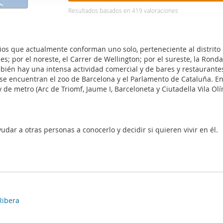
web se usan para personalizar el contenido y los anuncios, ofrec
Resultados basados en
419
valoraciones
ar el tráfico. Además, compartimos información sobre el uso que
tners de redes sociales, publicidad y análisis web, quienes pue
ación que les haya proporcionado o que hayan recopilado a parti
rios que actualmente conforman uno solo, perteneciente al distrito d
vicios.
s; por el noreste, el Carrer de Wellington; por el sureste, la Ronda d
mbién hay una intensa actividad comercial y de bares y restaurante
e se encuentran el zoo de Barcelona y el Parlamento de Cataluña. En 
e metro (Arc de Triomf, Jaume I, Barceloneta y Ciutadella Vila Olí
udar a otras personas a conocerlo y decidir si quieren vivir en él.
 Ribera