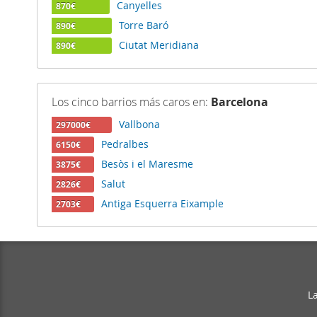
Canyelles
870€
Torre Baró
890€
Ciutat Meridiana
890€
Los cinco barrios más caros en:
Barcelona
Vallbona
297000€
Pedralbes
6150€
Besòs i el Maresme
3875€
Salut
2826€
Antiga Esquerra Eixample
2703€
L