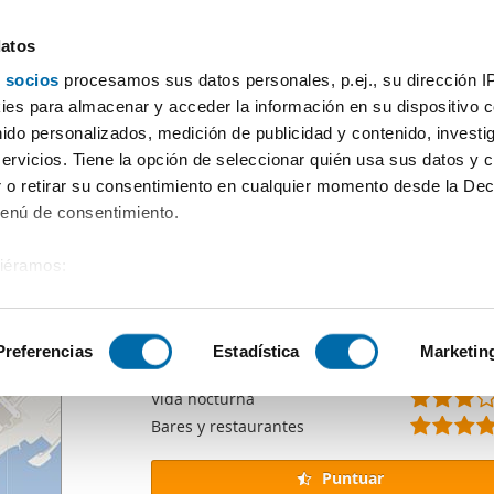
datos
 socios
procesamos sus datos personales, p.ej., su dirección I
recursos
es para almacenar y acceder la información en su dispositivo co
nido personalizados, medición de publicidad y contenido, investi
uestas en La Comunidad
, que queda accesible únicamente como pá
servicios. Tiene la opción de seleccionar quién usa sus datos y 
 o retirar su consentimiento en cualquier momento desde la Dec
anta Caterina i la Ribera
Menú de consentimiento.
Puntuación
del barrio
siéramos:
Puntuación general
 sobre su ubicación geográfica que puede tener una precisión de
Transporte público
Supermercados
tivo analizándolo activamente para buscar características específ
Preferencias
Estadística
Marketin
Pequeños comercios
Vida nocturna
sobre cómo se procesan sus datos personales y establezca su
Bares y restaurantes
 de datos
. Puede cambiar o retirar su consentimiento en cualq
es.
Puntuar