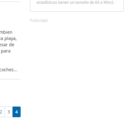
estadísticas tienen un tamaño de 60 a 90m2.
Publicidad
ambien
a playa,
esar de
 para
coches...
2
3
4