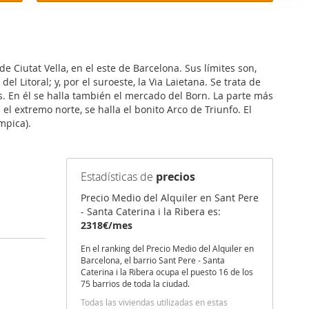
er funciones
 haga del
den
r del uso
e Ciutat Vella, en el este de Barcelona. Sus límites son,
el Litoral; y, por el suroeste, la Via Laietana. Se trata de
s. En él se halla también el mercado del Born. La parte más
el extremo norte, se halla el bonito Arco de Triunfo. El
mpica).
Estadísticas de
precios
Precio Medio del Alquiler en Sant Pere
- Santa Caterina i la Ribera es:
2318€/mes
En el ranking del Precio Medio del Alquiler en
Barcelona, el barrio Sant Pere - Santa
Caterina i la Ribera ocupa el puesto 16 de los
75 barrios de toda la ciudad.
Todas las viviendas utilizadas en estas