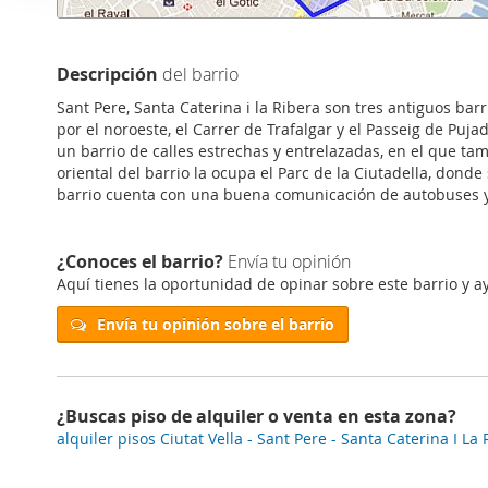
i
Las cookies de este sitio 
ó
de redes sociales y analiz
n
sitio web con nuestros par
Descripción
del barrio
d
combinarla con otra inform
Sant Pere, Santa Caterina i la Ribera son tres antiguos bar
e
que haya hecho de sus ser
por el noroeste, el Carrer de Trafalgar y el Passeig de Pujade
c
un barrio de calles estrechas y entrelazadas, en el que ta
o
oriental del barrio la ocupa el Parc de la Ciutadella, dond
n
barrio cuenta con una buena comunicación de autobuses y d
s
e
¿Conoces el barrio?
Envía tu opinión
n
Aquí tienes la oportunidad de opinar sobre este barrio y ay
t
i
Envía tu opinión sobre el barrio
m
i
e
¿Buscas piso de alquiler o venta en esta zona?
n
alquiler pisos Ciutat Vella - Sant Pere - Santa Caterina I La
t
o