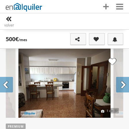
volver
500€
/mes
1
de 22
PREMIUM