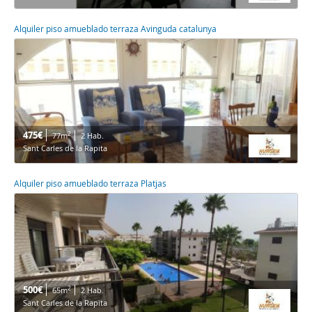
Alquiler piso amueblado terraza Avinguda catalunya
475€
2
77m
2 Hab.
Sant Carles de la Rapita
Alquiler piso amueblado terraza Platjas
500€
2
65m
2 Hab.
Sant Carles de la Rapita