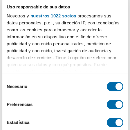
Uso responsable de sus datos
Nosotros y
nuestros 1022 socios
procesamos sus
datos personales, p.ej., su dirección IP, con tecnologías
como las cookies para almacenar y acceder la
información en su dispositivo con el fin de ofrecer
publicidad y contenido personalizados, medición de
publicidad y contenido, investigación de audiencia y
desarrollo de servicios. Tiene la opción de seleccionar
Certificado energético
quién usa sus datos y con qué propósitos. Puede
cambiar o retirar su consentimiento en cualquier
ESCALA DE LA CALIFICACIÓN ENERGÉTICA
Consumo energía
Emisiones
2
2
kWh/m
año
kgCO
/m
año
momento desde la Declaración de cookies o clicando en
2
S
A
el Menú de consentimiento.
Necesario
e
l
B
Si lo permite, también quisiéramos:
e
Preferencias
C
Recopilar información sobre su ubicación geográfica
c
que puede tener una precisión de varios metros
c
D
Identificar su dispositivo analizándolo activamente
i
Estadística
para buscar características específicas (huellas
ó