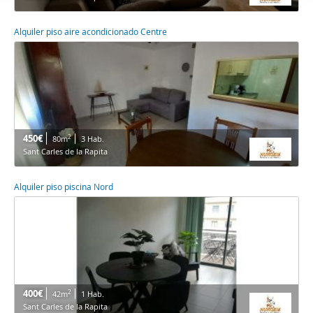
Alquiler piso aire acondicionado Centre
450€
2
80m
3 Hab.
Sant Carles de la Rapita
Alquiler piso piscina Nord
400€
2
42m
1 Hab.
Sant Carles de la Rapita