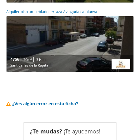
Alquiler piso amueblado terraza Avinguda catalunya
475€
2
70m
3 Hab.
Sant Carles de la Rapita
¿Ves algún error en esta ficha?
¿Te mudas?
¡Te ayudamos!