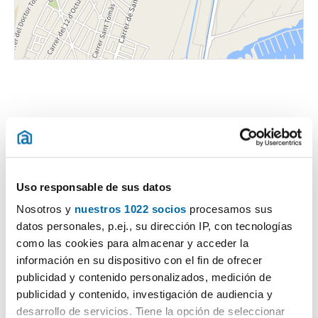
Certificado energético
Uso responsable de sus datos
ESCALA DE LA CALIFICACIÓN ENERGÉTICA
Consumo energía
Emisiones
Nosotros y
nuestros 1022 socios
procesamos sus
2
2
kWh/m
año
kgCO
/m
año
2
datos personales, p.ej., su dirección IP, con tecnologías
A
como las cookies para almacenar y acceder la
B
información en su dispositivo con el fin de ofrecer
publicidad y contenido personalizados, medición de
C
publicidad y contenido, investigación de audiencia y
D
desarrollo de servicios. Tiene la opción de seleccionar