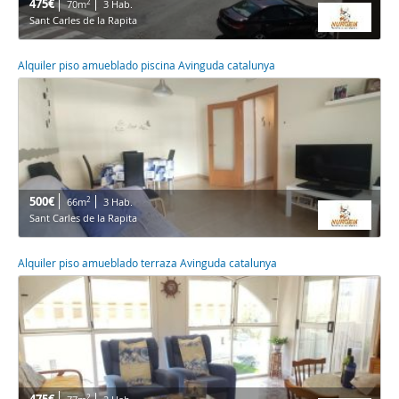
475€
2
70m
3 Hab.
Sant Carles de la Rapita
Alquiler piso amueblado piscina Avinguda catalunya
500€
2
66m
3 Hab.
Sant Carles de la Rapita
Alquiler piso amueblado terraza Avinguda catalunya
2