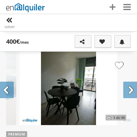
volver
400€
/mes
1
de 10
PREMIUM