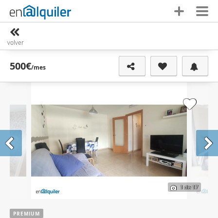
volver
500€
/mes
1
de 17
PREMIUM