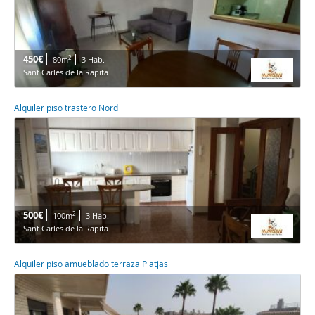
450€
2
80m
3 Hab.
Sant Carles de la Rapita
Alquiler piso trastero Nord
500€
2
100m
3 Hab.
Sant Carles de la Rapita
Alquiler piso amueblado terraza Platjas