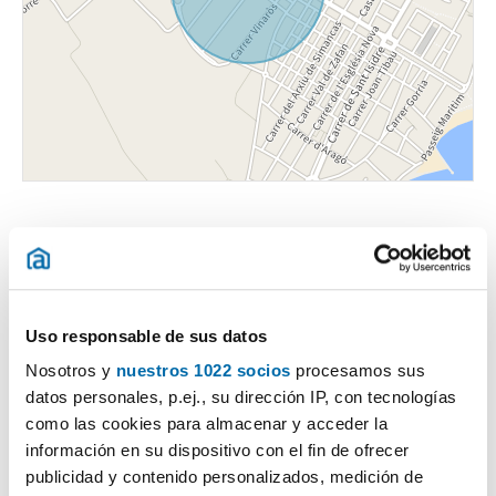
Uso responsable de sus datos
Certificado energético
Nosotros y
nuestros 1022 socios
procesamos sus
datos personales, p.ej., su dirección IP, con tecnologías
ESCALA DE LA CALIFICACIÓN ENERGÉTICA
Consumo energía
Emisiones
2
2
kWh/m
año
kgCO
/m
año
como las cookies para almacenar y acceder la
2
A
información en su dispositivo con el fin de ofrecer
publicidad y contenido personalizados, medición de
B