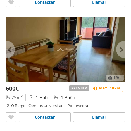
Contactar
Llamar
1
/9
600€
Máx. 10km
PREMIUM
2
75m
1 Hab
1 Baño
O Burgo - Campus Universitario, Pontevedra
Contactar
Llamar