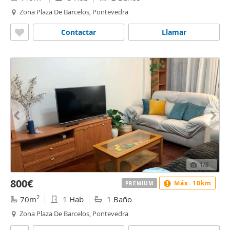
Zona Plaza De Barcelos, Pontevedra
Contactar
Llamar
1
/8
800€
Máx. 10km
PREMIUM
2
70m
1 Hab
1 Baño
Zona Plaza De Barcelos, Pontevedra