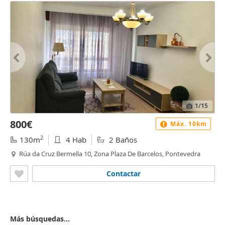
1
/15
800€
Máx. 10km
2
130m
4 Hab
2 Baños
Rúa da Cruz Bermella 10, Zona Plaza De Barcelos, Pontevedra
Contactar
Más búsquedas...