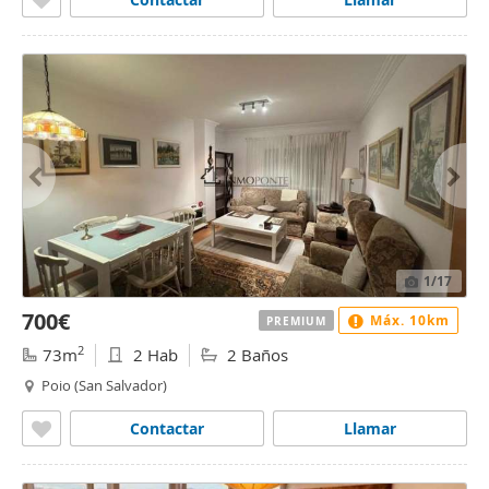
1
/17
700€
Máx. 10km
PREMIUM
2
73m
2 Hab
2 Baños
Poio (San Salvador)
Contactar
Llamar