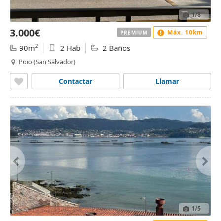
1
/8
3.000€
Máx. 10km
PREMIUM
2
90m
2 Hab
2 Baños
Poio (San Salvador)
Contactar
Llamar
1
/5