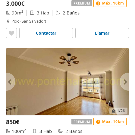
3.000€
Máx. 10km
PREMIUM
2
90m
3 Hab
2 Baños
Poio (San Salvador)
Contactar
Llamar
1
/26
850€
Máx. 10km
PREMIUM
2
100m
3 Hab
2 Baños