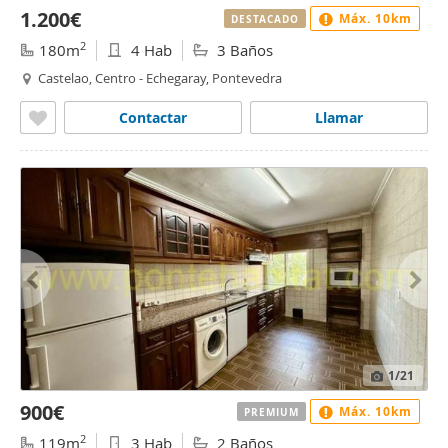
1.200€
Máx. 10km
DESTACADO
2
180m
4 Hab
3 Baños
Castelao, Centro - Echegaray, Pontevedra
Contactar
Llamar
1
/21
900€
Máx. 10km
PREMIUM
2
119m
3 Hab
2 Baños