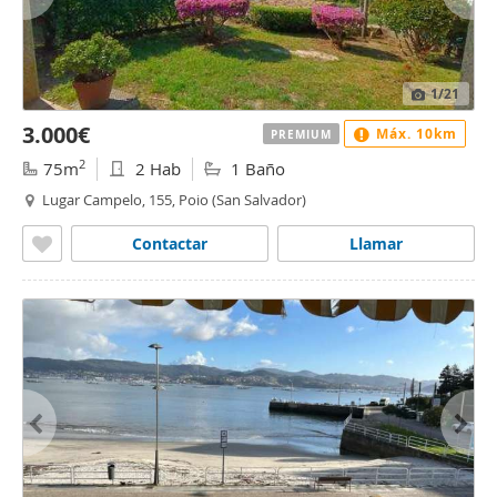
1
/21
3.000€
Máx. 10km
PREMIUM
2
75m
2 Hab
1 Baño
Lugar Campelo, 155, Poio (San Salvador)
Contactar
Llamar