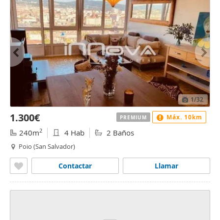
1
/32
1.300€
Máx. 10km
PREMIUM
2
240m
4 Hab
2 Baños
Poio (San Salvador)
Contactar
Llamar