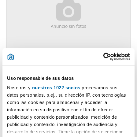
Anuncio sin fotos
950€
Máx. 10km
PREMIUM
2
80m
2 Hab
1 Baño
Centro - Echegaray, Pontevedra
Uso responsable de sus datos
Contactar
Llamar
Nosotros y
nuestros 1022 socios
procesamos sus
datos personales, p.ej., su dirección IP, con tecnologías
como las cookies para almacenar y acceder la
información en su dispositivo con el fin de ofrecer
publicidad y contenido personalizados, medición de
publicidad y contenido, investigación de audiencia y
desarrollo de servicios. Tiene la opción de seleccionar