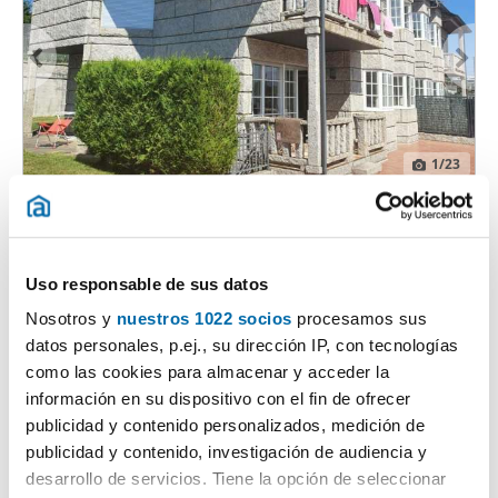
1
/23
2.200€
PREMIUM
2
270m
4 Hab
3 Baños
Sanxenxo (Casco Urbano)
Uso responsable de sus datos
Contactar
Llamar
Nosotros y
nuestros 1022 socios
procesamos sus
datos personales, p.ej., su dirección IP, con tecnologías
como las cookies para almacenar y acceder la
información en su dispositivo con el fin de ofrecer
publicidad y contenido personalizados, medición de
publicidad y contenido, investigación de audiencia y
desarrollo de servicios. Tiene la opción de seleccionar