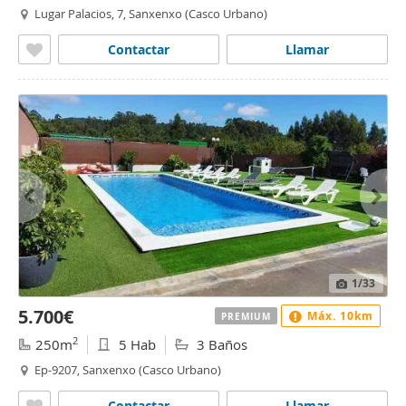
Lugar Palacios, 7, Sanxenxo (Casco Urbano)
Contactar
Llamar
1
/33
5.700€
Máx. 10km
PREMIUM
2
250m
5 Hab
3 Baños
Ep-9207, Sanxenxo (Casco Urbano)
Contactar
Llamar