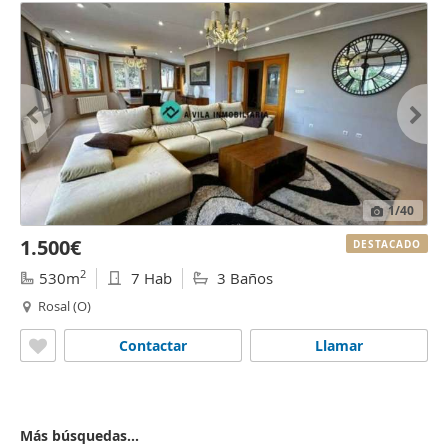
1
/40
1.500€
DESTACADO
2
530m
7 Hab
3 Baños
Rosal (O)
Contactar
Llamar
Más búsquedas...