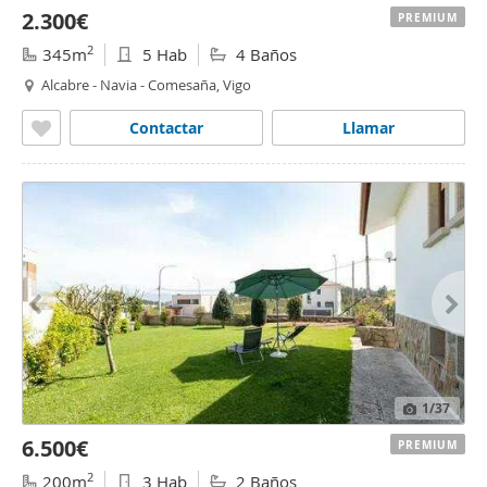
2.300€
PREMIUM
2
345m
5 Hab
4 Baños
Alcabre - Navia - Comesaña, Vigo
Contactar
Llamar
1
/37
6.500€
PREMIUM
2
200m
3 Hab
2 Baños