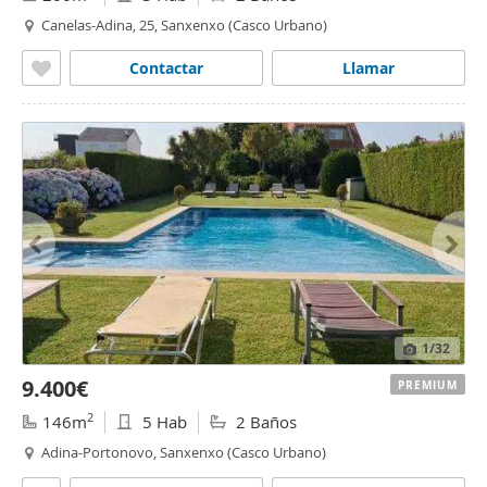
Canelas-Adina, 25, Sanxenxo (Casco Urbano)
Contactar
Llamar
1
/32
9.400€
PREMIUM
2
146m
5 Hab
2 Baños
Adina-Portonovo, Sanxenxo (Casco Urbano)