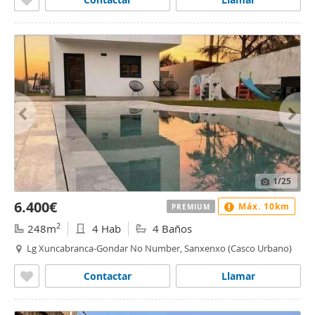
1
/25
6.400€
Máx. 10km
PREMIUM
2
248m
4 Hab
4 Baños
Lg Xuncabranca-Gondar No Number, Sanxenxo (Casco Urbano)
Contactar
Llamar