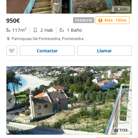
1
/26
950€
Máx. 10km
PREMIUM
2
117m
2 Hab
1 Baño
Parroquias De Pontevedra, Pontevedra
Contactar
Llamar
1
/23