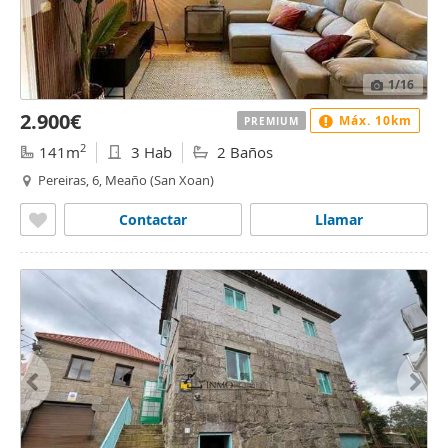
1
/16
2.900€
Máx. 10km
PREMIUM
2
141m
3 Hab
2 Baños
Pereiras, 6, Meaño (San Xoan)
Contactar
Llamar