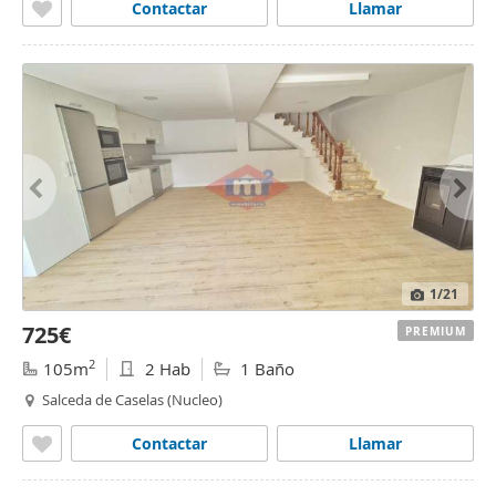
Contactar
Llamar
1
/21
725€
PREMIUM
2
105m
2 Hab
1 Baño
Salceda de Caselas (Nucleo)
Contactar
Llamar