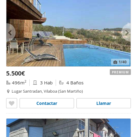
1
/40
5.500€
PREMIUM
2
496m
3 Hab
4 Baños
Lugar Santradan, Vilaboa (San Martiño)
Contactar
Llamar