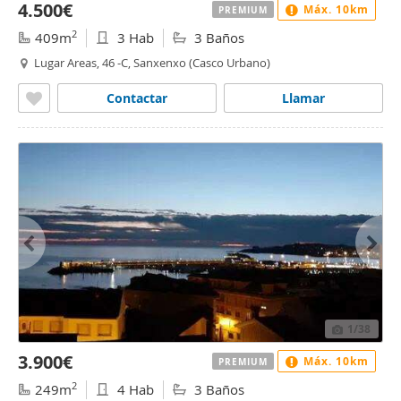
4.500€
Máx. 10km
PREMIUM
2
409m
3 Hab
3 Baños
Lugar Areas, 46 -C, Sanxenxo (Casco Urbano)
Contactar
Llamar
1
/38
3.900€
Máx. 10km
PREMIUM
2
249m
4 Hab
3 Baños