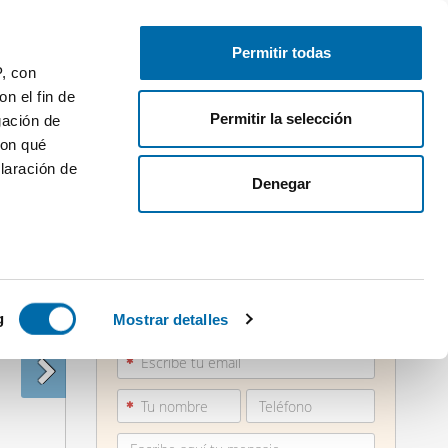
Publica gratis
Inicia sesión
Permitir todas
P, con
n el fin de
Permitir la selección
gación de
con qué
laración de
Denegar
 varios
886 18...
icas (huellas
g
Mostrar detalles
Ver teléfono
s
uier momento