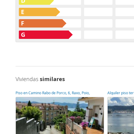
D
E
F
G
Viviendas
similares
Piso en Camino Rabo de Porco, 6, Raxo, Poio,
Alquiler piso te