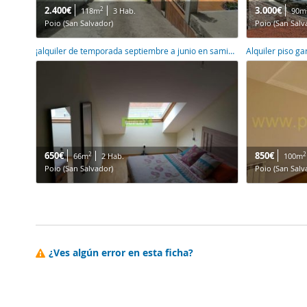
2.400€
3.000€
2
118m
3 Hab.
90m
Poio (San Salvador)
Poio (San Salv
¡alquiler de temporada septiembre a junio en samieira! Disfruta de un ático soñado
Alquiler piso ga
650€
850€
2
2
66m
2 Hab.
100m
Poio (San Salvador)
Poio (San Salv
¿Ves algún error en esta ficha?