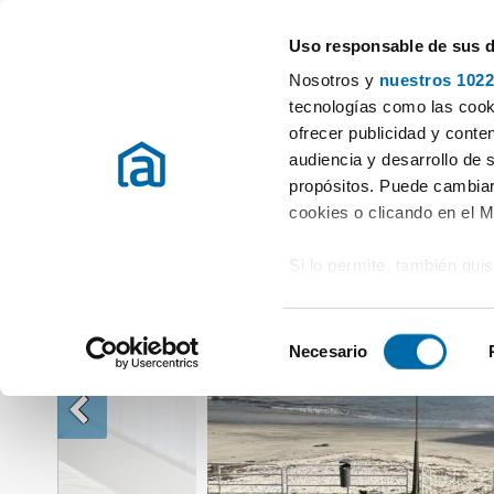
Uso responsable de sus 
Especialistas en pisos en alquiler
Nosotros y
nuestros 1022
Alquiler Pisos Pontevedra
Alquiler Pisos Poio (san salvador)
Alqui
tecnologías como las cooki
ofrecer publicidad y conte
audiencia y desarrollo de 
propósitos. Puede cambiar
cookies o clicando en el 
Si lo permite, también qui
Recopilar información
metros
S
Identificar su disposi
Necesario
e
digitales)
l
Obtenga más información 
e
preferencias en la
sección
c
en la Declaración de cooki
c