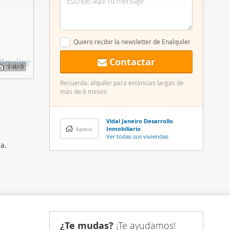
er funciones
 haga del
den
Quiero recibir la newsletter de Enalquiler
r del uso
Contactar
1
de 8
Recuerda: alquiler para estancias largas de
más de 6 meses
Vidal Janeiro Desarrollo
Inmobiliario
Agencia
Ver todas sus viviendas
a.
¿Te mudas?
¡Te ayudamos!