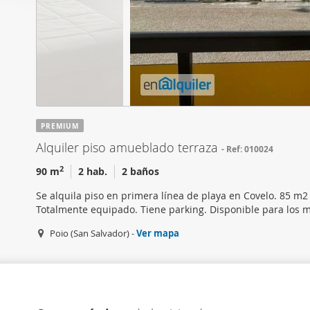
i
Las cookies de este sitio 
ó
de redes sociales y analiz
n
sitio web con nuestros par
d
combinarla con otra inform
e
que haya hecho de sus ser
c
o
n
PREMIUM
s
Alquiler piso amueblado terraza
Ref: 010024
e
n
2
90 m
2 hab.
2 baños
t
Se alquila piso en primera línea de playa en Covelo. 85 m2 
i
Totalmente equipado. Tiene parking. Disponible para los 
m
Poio (San Salvador) -
Ver mapa
i
e
n
t
o