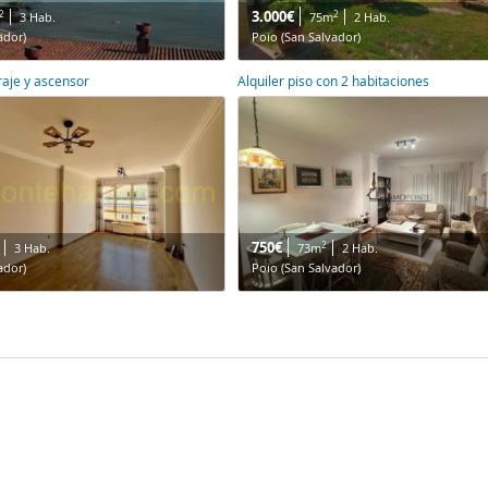
3.000€
2
2
3 Hab.
75m
2 Hab.
ador)
Poio (San Salvador)
raje y ascensor
Alquiler piso con 2 habitaciones
750€
2
3 Hab.
73m
2 Hab.
ador)
Poio (San Salvador)