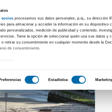
datos
 socios
procesamos sus datos personales, p.ej., su dirección I
ler piso amueblado terraza
es para almacenar y acceder la información en su dispositivo co
nido personalizados, medición de publicidad y contenido, investi
servicios. Tiene la opción de seleccionar quién usa sus datos y 
 o retirar su consentimiento en cualquier momento desde la Dec
Menú de consentimiento.
siéramos:
 sobre su ubicación geográfica que puede tener una precisión de
tivo analizándolo activamente para buscar características específ
Preferencias
Estadística
Marketin
sobre cómo se procesan sus datos personales y establezca su
 de datos
. Puede cambiar o retirar su consentimiento en cualq
es.