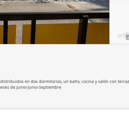
web se usan para personalizar el contenido y los anuncios, ofrec
ar el tráfico. Además, compartimos información sobre el uso que
tners de redes sociales, publicidad y análisis web, quienes pue
ación que les haya proporcionado o que hayan recopilado a parti
vicios.
distribuidos en dos dormitorios, un baño, cocina y salón con terraz
meses de Junio-Junio-Septiembre