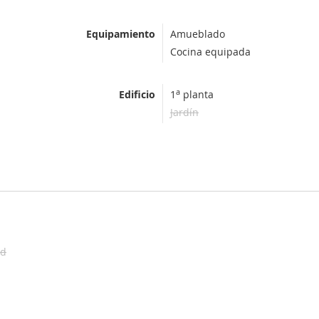
Equipamiento
Amueblado
Cocina equipada
a
Edificio
1
planta
Jardín
ad