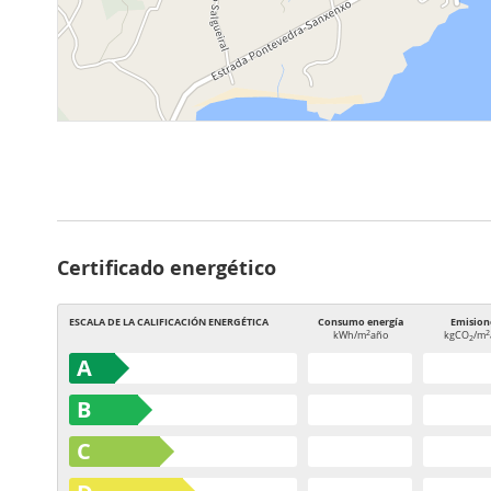
Certificado energético
ESCALA DE LA CALIFICACIÓN ENERGÉTICA
Consumo energía
Emision
2
2
kWh/m
año
kgCO
/m
2
A
B
C