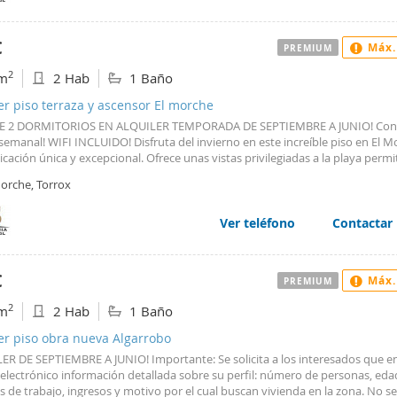
ionado. Plaza de parking incluida en el precio. Cualquier consulta no dude 
e en contacto con nosotros. NO SE ACEPTAN MACOTAS. #ref:TC-1518 - TC-151
 Inmobiliaria, S.L.
€
Máx.
PREMIUM
2
m
2 Hab
1 Baño
er piso terraza y ascensor El morche
E 2 DORMITORIOS EN ALQUILER TEMPORADA DE SEPTIEMBRE A JUNIO! Cons
semanal! WIFI INCLUIDO! Disfruta del invierno en este increíble piso en El 
cación única y excepcional. Ofrece unas vistas privilegiadas a la playa perm
tarlo desde la comodidad de tu hogar. Nada más entrar nos encontramos co
Morche, Torrox
 rincón, distribuido en cocina totalmente equipada abierta hacia el salón co
villosa terraza donde relajarse con las vistas infinitas al mar. Dos dormitorio
de baño con plato de ducha. El piso cuenta con aire acondicionado. Plaza d
Ver teléfono
Contactar
da en el precio. Cualquier consulta no dude en ponerse en contacto con nos
PTAN MACOTAS. #ref:ELMO-1501 - ELMO-1501 - Ruiz & Singl Inmobiliaria, S.L
€
Máx.
PREMIUM
2
m
2 Hab
1 Baño
er piso obra nueva Algarrobo
ER DE SEPTIEMBRE A JUNIO! Importante: Se solicita a los interesados que e
 electrónico información detallada sobre su perfil: número de personas, eda
 de trabajo, ingresos y motivo por el cual buscan vivienda en la zona. No se