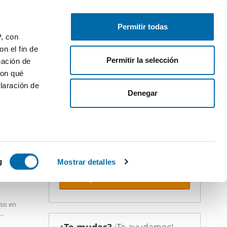
Publica gratis
Inicia sesión
Permitir todas
P, con
n el fin de
Permitir la selección
gación de
con qué
laración de
iler
Denegar
¡Crea tu alerta!
No dejes que te adelanten. Recibe en
tu correo
todas las novedades
de
esta búsqueda.
 varios
 10km
icas (huellas
g
Mostrar detalles
Recibir alertas
s
uier momento
iso en
infinitas