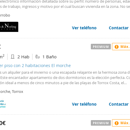
 electrónico información detallada sobre su perfil: número de personas, eda
 de trabajo, ingresos y motivo por el cual buscan vivienda en la zona. No se
rán llamadas sin haber recibido previamente esta información. Apartament
arrobo
o de 2 dormitorios y 2 baños, con una amplia terraza y magníficas vistas al
 plaza de garaje y trastero. La urbanización dispone de piscina y pista de teni
ra a solo 1 minuto a pie de la playa, ofreciendo una ubicación ideal para dis
Ver teléfono
Contactar
e todos los servicios.
€
Máx.
PREMIUM
2
m
2 Hab
1 Baño
er piso con 2 habitaciones El morche
 un alquiler para el invierno o una escapada relajante en la hermosa zona 
 Este encantador apartamento de dos dormitorios es la elección perfecta. 
ón ideal a menos de cinco minutos a pie de las playas de Torrox Costa, el
mento también se encuentra a poca distancia a pie de restaurantes, tiendas
Morche, Torrox
vicios locales. Todo lo que necesitas está a un paso. La propiedad cuenta co
bien equipada, una amplia y luminosa sala de estar que da a una preciosa t
a, dos dormitorios de generosas dimensiones y un moderno cuarto de baño 
Ver teléfono
Contactar
ha a ras de suelo. Tanto si está planeando unas vacaciones como si desea d
 agradables meses de invierno, este apartamento le ofrece comodidad, conve
cación fantástica.
0€
Máx.
PREMIUM