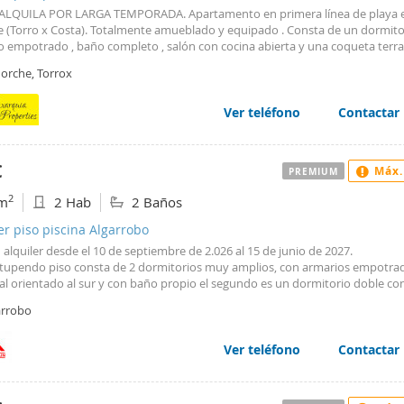
ones para alquilar:
ALQUILA POR LARGA TEMPORADA. Apartamento en primera línea de playa e
r solvencia económica.
 (Torro x Costa). Totalmente amueblado y equipado . Consta de un dormito
tar en listados de morosidad.
o empotrado , baño completo , salón con cocina abierta y una coqueta terr
de fianza.
podrá ver el mar y la montaña. Con plaza de aparcamiento y piscina comuni
imer mes se paga por adelantado.
Morche, Torrox
lada. Recinto tranquilo y a unos pasos del mar. Si estás interesado en alqui
ros, honorarios de intermediación inmobiliaria. Para periodos inferiores a 
 superior a un meses, por favor contacta con nosotrso para consultar los p
r, honorarios 280 euros.
Ver teléfono
Contactar
admiten mascotas.
ación al consumidor:
€
Máx.
PREMIUM
piedades anunciadas están sujetas a disponibilidad, éstas pueden ser retira
, sin previo aviso, a petición de sus propietarios. Los precios podrán variar
2
m
2 Hab
2 Baños
er momento, de acuerdo con las indicaciones de los propietarios. La descrip
er piso piscina Algarrobo
publicados son correctos, salvo error u omisión.[IW]
 alquiler desde el 10 de septiembre de 2.026 al 15 de junio de 2027.
stupendo piso consta de 2 dormitorios muy amplios, con armarios empotrad
pal orientado al sur y con baño propio el segundo es un dormitorio doble co
s, orientado al oeste. Cuenta con otro baño con ducha, cocina independient
arrobo
nte equipada, salón independiente al sur, con terraza cubierta y vistas a los
ina y el mar al fondo.
junto cerrado, cuenta con plaza de aparcamiento.
Ver teléfono
Contactar
ara pasar las temporadas de invierno.
ofertado para contratos de inviernos completos, para alquiler por tiempo in
tar.