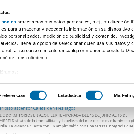
datos
 socios
procesamos sus datos personales, p.ej., su dirección I
Precio
Superficie
Habitaciones
Más filtros - 1
es para almacenar y acceder la información en su dispositivo co
nido personalizados, medición de publicidad y contenido, investi
servicios. Tiene la opción de seleccionar quién usa sus datos y 
 o retirar su consentimiento en cualquier momento desde la Dec
Ordenación Enalqu
Menú de consentimiento.
siéramos:
 sobre su ubicación geográfica que puede tener una precisión de
€
Máx.
PREMIUM
tivo analizándolo activamente para buscar características específ
Preferencias
Estadística
Marketin
2
m
2 Hab
1 Baño
er piso ascensor Caleta de vélez-lagos
sobre cómo se procesan sus datos personales y establezca su
E 2 DORMITORIOS EN ALQUILER TEMPORADA DEL 15 DE JUNIO AL 15 DE
 de datos
. Puede cambiar o retirar su consentimiento en cualq
BRE! Disfruta de la tranquilidad y la belleza del mar desde este luminoso p
es.
tilla. La vivienda cuenta con un amplio salón con una terraza integrada que
ora un gran ventanal, proporcionando una gran luminosidad natural y vistas 