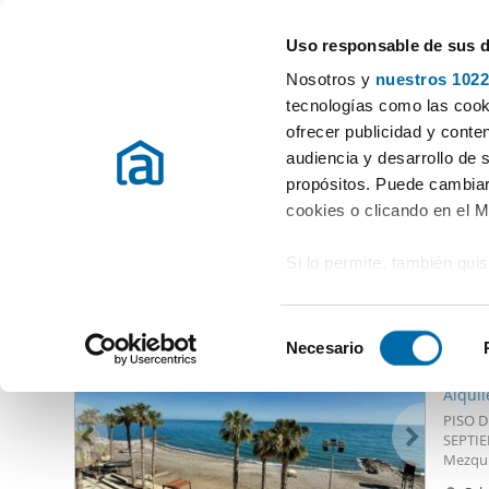
Uso responsable de sus 
Especialistas en pisos en alquiler
Nosotros y
nuestros 1022
Lagos
tecnologías como las cooki
ofrecer publicidad y conte
Inicio
Alquiler pisos Málaga
Alquiler Pisos Lagos
audiencia y desarrollo de 
propósitos. Puede cambiar
Alquiler Pisos Lagos
(0 viviendas)
cookies o clicando en el 
Si lo permite, también qui
Otras viviendas que te pueden interesar
Recopilar información
900
metros
S
Identificar su disposi
Necesario
e
66
digitales)
l
Alquil
Obtenga más información 
e
PISO D
preferencias en la
sección
c
SEPTIEM
en la Declaración de cooki
Mezqui
c
incorp