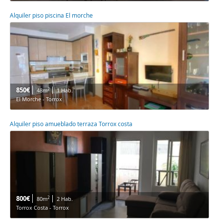
Alquiler piso piscina El morche
850€
2
48m
1 Hab.
El Morche - Torrox
Alquiler piso amueblado terraza Torrox costa
800€
2
80m
2 Hab.
Torrox Costa - Torrox