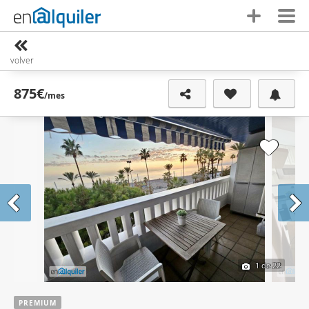
volver
875€
/mes
1
de 22
PREMIUM