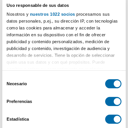
Uso responsable de sus datos
Nosotros y
nuestros 1022 socios
procesamos sus
datos personales, p.ej., su dirección IP, con tecnologías
como las cookies para almacenar y acceder la
información en su dispositivo con el fin de ofrecer
publicidad y contenido personalizados, medición de
publicidad y contenido, investigación de audiencia y
Certificado energético
desarrollo de servicios. Tiene la opción de seleccionar
quién usa sus datos y con qué propósitos. Puede
cambiar o retirar su consentimiento en cualquier
ESCALA DE LA CALIFICACIÓN ENERGÉTICA
Consumo energía
Emisiones
2
2
kWh/m
año
kgCO
/m
año
2
momento desde la Declaración de cookies o clicando en
S
A
el Menú de consentimiento.
Necesario
e
B
l
Si lo permite, también quisiéramos:
e
Preferencias
C
Recopilar información sobre su ubicación geográfica
c
que puede tener una precisión de varios metros
c
D
Identificar su dispositivo analizándolo activamente
i
Estadística
E
para buscar características específicas (huellas
ó