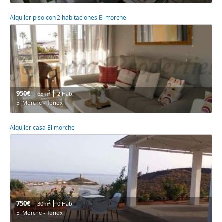
Alquiler piso con 2 habitaciones El morche
950€
2
65m
2 Hab.
El Morche - Torrox
Alquiler casa El morche
750€
2
30m
0 Hab.
El Morche - Torrox