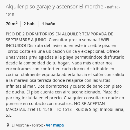
Alquiler piso garaje y ascensor El morche
Ref: TC-
1518
2
70 m
2 hab.
1 baño
PISO DE 2 DORMITORIOS EN ALQUILER TEMPORADA DE
SEPTIEMBRE A JUNIO! Consultar precio semanal! WIFI
INCLUIDO! Disfruta del invierno en este increíble piso en
Torrox-Costa en una ubicación única y excepcional. Ofrece
unas vistas privilegiadas a la playa permitiéndote disfrutarlo
desde la comodidad de tu hogar. Nada más entrar nos
encontramos con confort en cada rincón, distribuido en
cocina totalmente equipada abierta hacia el salón con salida
a la maravillosa terraza donde relajarse con las vistas
infinitas al mar. Dos dormitorios y cuarto de baño con plato
de ducha. El piso cuenta con aire acondicionado. Plaza de
parking incluida en el precio. Cualquier consulta no dude en
ponerse en contacto con nosotros. NO SE ACEPTAN
MACOTAS. #ref:TC-1518 - TC-1518 - Ruiz & Singl Inmobiliaria,
S.L.
El Morche - Torrox -
Ver mapa