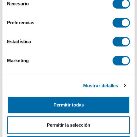
el Menú de consentimiento.
Necesario
e
l
Si lo permite, también quisiéramos:
e
Preferencias
Certificado energético
Recopilar información sobre su ubicación geográfica
c
que puede tener una precisión de varios metros
c
Identificar su dispositivo analizándolo activamente
ESCALA DE LA CALIFICACIÓN ENERGÉTICA
Consumo energía
Emisiones
i
Estadística
2
2
kWh/m
año
kgCO
/m
año
2
para buscar características específicas (huellas
ó
A
digitales)
n
Marketing
B
d
Obtenga más información sobre cómo se procesan sus
e
datos personales y establezca sus preferencias en la
C
c
sección de datos
. Puede cambiar o retirar su
Mostrar detalles
o
consentimiento en cualquier momento en la Declaración
D
n
de cookies.
E
28
s
Permitir todas
e
Las cookies de este sitio web se usan para personalizar
F
n
el contenido y los anuncios, ofrecer funciones de redes
G
t
sociales y analizar el tráfico. Además, compartimos
Permitir la selección
i
información sobre el uso que haga del sitio web con
m