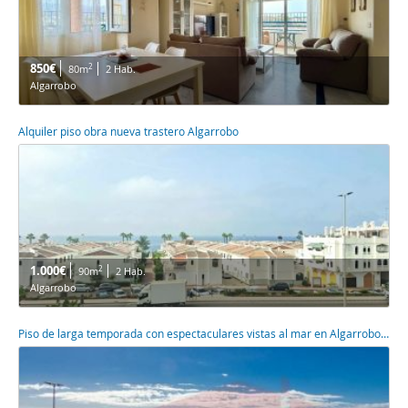
850€
2
80m
2 Hab.
Algarrobo
Alquiler piso obra nueva trastero Algarrobo
1.000€
2
90m
2 Hab.
Algarrobo
Piso de larga temporada con espectaculares vistas al mar en Algarrobo Costa