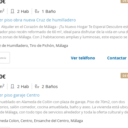
0€
DE
2
m
2 Hab
1 Baño
er piso obra nueva Cruz de humilladero
n Alquiler en el Corazón de Málaga - ¡Tu Nuevo Hogar Te Espera! Descubre es
dor piso recién reformado de 60 m², ideal para disfrutar de la vida en una d
s zonas de Málaga. Con 2 habitaciones amplias y luminosas, este espacio se
tamente a tus necesidades, ya sea que busques un hogar acogedor o un lug
z de Humilladero, Tiro de Pichón, Málaga
ir con amigos. La cocina abierta al salón es perfecta para socializar mientra
as deliciosas comidas, equipada con horno, vitrocerámica, nevera y lavadora
 con un práctico plato de ducha y una zona de almacenamiento que maximi
Ver teléfono
Contactar
encia
o. Además, los armarios ofrecen un almacenamiento adicional, manteniend
o y al alcance. Este piso en planta baja, exterior, te brinda la comodidad de
 tu alrededor: supermercados, bares, restaurantes y zonas de ocio a pocos p
0€
DE
asar la oportunidad de vivir en un lugar que lo tiene todo! En cumplimiento
 de la Junta de Andalucía 2182005 del 11 de Octubre, se informa al cliente q
2
m
2 Hab
2 Baños
notariales, registrales, e ITP no se incluyen en el precio. El consumidor tien
se le entregue una copia del correspondiente Documento Informativo Abrev
er piso garaje Centro
a.
mueblado en Alameda de Colón con plaza de garaje. Piso de 70m2, con dos
orios, salón comedor, cocina amueblada, baño y aseo. La vivienda está ubic
de Málaga, con todo tipo de servicios alrededor y toda la oferta cultural y d
 la ciudad. No dejes de pasar esta oportunidad y pida información sin comp
meda Colon, Centro, Ensanche del Centro, Málaga
os como luz, agua e internet aparte. Se solicita solvencia económica y contr
 indefinido. En Casa Plus Inmobiliaria le conseguimos la mejor financiación 