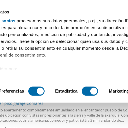
datos
 socios
procesamos sus datos personales, p.ej., su dirección I
Precio
Superficie
Habitaciones
Más filtros - 1
es para almacenar y acceder la información en su dispositivo co
nido personalizados, medición de publicidad y contenido, investi
servicios. Tiene la opción de seleccionar quién usa sus datos y 
 o retirar su consentimiento en cualquier momento desde la Dec
Ordenación Enalqu
Menú de consentimiento.
siéramos:
 sobre su ubicación geográfica que puede tener una precisión de
€
Máx.
tivo analizándolo activamente para buscar características específ
Preferencias
Estadística
Marketin
2
m
2 Hab
1 Baño
er piso garaje Comares
sobre cómo se procesan sus datos personales y establezca su
o apartamento completamente amueblado en el encantador pueblo de Co
 de datos
. Puede cambiar o retirar su consentimiento en cualq
te ubicación con vistas impresionantes a la sierra y valle de la axarquía. Co
es.
bitaciones, cocina americana, comedor y patio. Está a 2 min andando de
antes, supermercados, colegios, pistas de tenis, piscina... Sin duda un lugar 