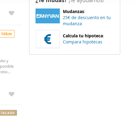
¿Te mudas?
¡Te ayudamos!
Rutas de
er funciones
 Comares
Mudanzas
:
 haga del
25€ de descuento en tu
den
mudanza
r del uso
 10km
Calcula tu hipoteca
:
Compara hipotecas
lio y
sponible
cceso
taciones
bajo, y
rcano a
n el
. NO se
STACADO