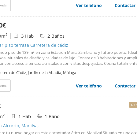
da, además de ofrecer servicios de reformas y alquiler. ¡CONTÁCTENOS! En
Ver teléfono
Contactar
encia
iento del Decreto de la Junta de Andalucía 218/2005, de 11 de octubre, se 
entes que los gastos notariales, registrales e ITP no están incluidos en el preci
0€
2
0m
3 Hab
2 Baños
er piso terraza Carretera de cádiz
ndo piso de 139 m² en zona Estación María Zambrano y futuro puerto. Ideal
vos. Muebles de diseño y calidades de lujo. Consta de 3 habitaciones y ampl
r con acceso a terraza acristalada con vistas despejadas. Cocina totalment
ada y equipada con amplio oficce acristalado y patio de 30m2. Dispone de 
etera de Cádiz, Jardín de la Abadía, Málaga
. Climatización centralizada, luminaria y ventanas climalit domotizada. Con
os empotrados y suelos de mármol, de orientación exterior, completament
ado. Gastos de comunidad incluidos en el precio de la renta. Finca con asce
Ver teléfono
Contactar
encia
los servicios, muy bien comunicado a 5 minutos del centro histórico, parad
ción de AVE. No se aceptan animales.
€
DE
2
m
1 Hab
1 Baño
n Alcorrín, Manilva,
bre tu nuevo hogar en este encantador ático en Manilva! Situado en una a