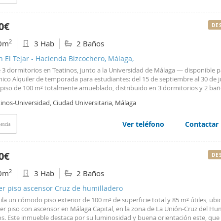
0€
DE
2
0m
3 Hab
2 Baños
n El Tejar - Hacienda Bizcochero, Málaga,
 3 dormitorios en Teatinos, junto a la Universidad de Málaga — disponible 
ico Alquiler de temporada para estudiantes: del 15 de septiembre al 30 de j
a piso de 100 m² totalmente amueblado, distribuido en 3 dormitorios y 2 ba
tos, pensado para que un grupo de estudiantes pueda vivir cómodamente
inos-Universidad, Ciudad Universitaria, Málaga
 curso. La vivienda cuenta con terraza propia y aire acondicionado centrali
las estancias, además de acceso a zona de piscina comunitaria dentro del pr
, perfecta para desconectar fuera de las épocas de exámenes. Al estar
Ver teléfono
Contactar
encia
tamente amueblado, solo hay que llegar con la maleta: no es necesario inve
 ni electrodomésticos para instalarse. La ubicación en Teatinos es uno de 
 puntos fuertes. El edificio se encuentra pegado a la Universidad de Málaga
0€
DE
e ir a clase caminando, y además está muy bien comunicado gracias a la líne
y varias paradas de autobús a pocos minutos a pie. La zona está rodeada d
2
0m
3 Hab
2 Baños
rantes, cafeterías, supermercados, farmacias y todo tipo de comercios, cubr
er necesidad del día a día sin tener que coger el coche. En resumen, un piso
er piso ascensor Cruz de humilladero
so y bien equipado, en una de las zonas más demandadas por estudiantes 
ila un cómodo piso exterior de 100 m² de superficie total y 85 m² útiles, ub
 por su cercanía a la universidad y sus buenas comunicaciones. Cumpliendo
er piso con ascensor en Málaga Capital, en la zona de La Unión-Cruz del Hu
o 218/2005, de 11 de octubre, por el que se aprueba el reglamento de inform
os. Este inmueble destaca por su luminosidad y buena orientación este, que