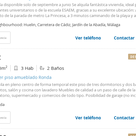
a disponible solo de septiembre a junio Se alquila fantástica vivienda, ideal 
ntes universitarios o de la escuela ESAEM, gracias a su excelente ubicación: 
to de la parada de metro La Princesa, a 3 minutos caminando de la playa y a
 del centro comercial Vialia. La zona cuenta con todos los servicios necesar
hbourhood: Huelin, Carretera de Cádiz, Jardín de la Abadía, Málaga
rcados, centros médicos, colegios, farmacias, etc. La vivienda dispone de t
orios amplios y muy luminosos, salón con cocina integrada y equipada, ad
ondicionado. Lista para entrar a vivir. El precio incluye agua e internet, lo que
Ver teléfono
Contactar
encia
rte en una opción muy cómoda y práctica para estudiantes. Importante: El a
isponible únicamente de septiembre a junio. En cumplimiento del Decreto 2
de octubre, por el que se aprueba el Reglamento de Información al Consumid
€
DE
venta y arrendamiento de viviendas en Andalucía, se informa al cliente que
notariales, registrales, I. T. P. , honorarios de intermediación y/o financieros
2
0m
3 Hab
2 Baños
astos inherentes a la compraventa o al alquiler, no están incluidos en el prec
ler piso amueblado Ronda
uila en pleno centro de forma temporal este piso de tres dormitorios y dos 
os, salón y cocina con lavadero Muebles de calidad a un paso de calle de la
torio, supermercado y comercios de todo tipo. Posibilidad de garaje (no inc
io)
da
Ver teléfono
Contactar
encia