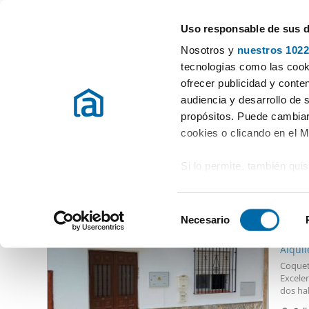
Uso responsable de sus 
Especialistas en pisos en alquiler
Nosotros y
nuestros 1022
Benamargosa
tecnologías como las cooki
ofrecer publicidad y conte
Inicio
Alquiler pisos Málaga
Alquiler Pisos Benamargosa
audiencia y desarrollo de 
propósitos. Puede cambiar
Alquiler Pisos Benamargosa
(0 viviendas)
cookies o clicando en el 
Si lo permite, también qui
Otras viviendas que te pueden interesar
Recopilar información
490
metros
S
Identificar su disposi
Necesario
e
60
digitales)
l
Alquil
Obtenga más información 
e
Coquet
preferencias en la
sección
c
Excelen
en la Declaración de cooki
dos ha
c
restaur