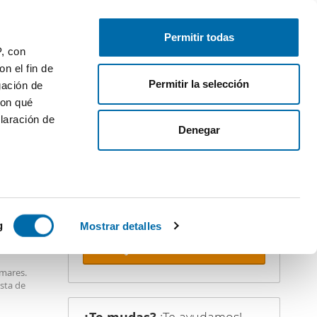
Publica gratis
Inicia sesión
Permitir todas
P, con
n el fin de
Permitir la selección
gación de
con qué
laración de
iler
Denegar
¡Crea tu alerta!
No dejes que te adelanten. Recibe en
tu correo
todas las novedades
de
esta búsqueda.
 varios
 10km
icas (huellas
g
Mostrar detalles
Recibir alertas
s
mares.
uier momento
nsta de
relajante