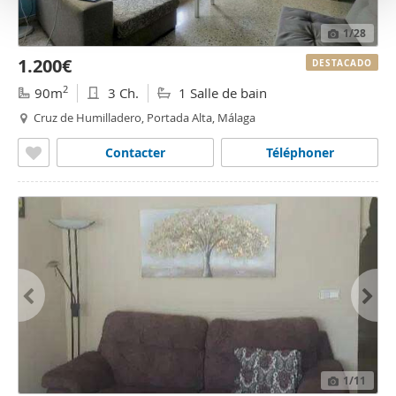
o
1
/28
1.200€
DESTACADO
2
90m
3 Ch.
1 Salle de bain
Cruz de Humilladero, Portada Alta, Málaga
Contacter
Téléphoner
1
/11