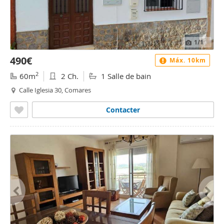
1
/1
490€
Máx. 10km
2
60m
2 Ch.
1 Salle de bain
Calle Iglesia 30, Comares
Contacter