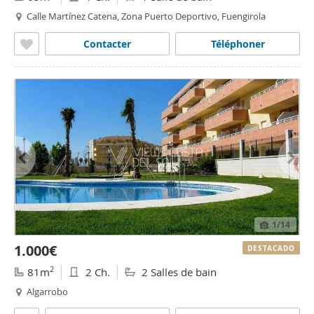
Calle Martínez Catena, Zona Puerto Deportivo, Fuengirola
Contacter
Téléphoner
1
/14
1.000€
DESTACADO
2
81m
2 Ch.
2 Salles de bain
Algarrobo