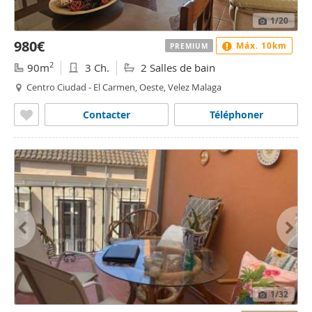
1
/20
980€
Máx. 10km
PREMIUM
2
90m
3 Ch.
2 Salles de bain
Centro Ciudad - El Carmen, Oeste, Velez Malaga
Contacter
Téléphoner
1
/32