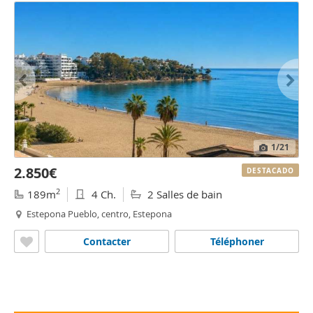
1
/21
2.850€
DESTACADO
2
189m
4 Ch.
2 Salles de bain
Estepona Pueblo, centro, Estepona
Contacter
Téléphoner