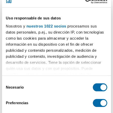
Uso responsable de sus datos
Nosotros y
nuestros 1022 socios
procesamos sus
datos personales, p.ej., su dirección IP, con tecnologías
1
/24
como las cookies para almacenar y acceder la
información en su dispositivo con el fin de ofrecer
650€
DESTACADO
publicidad y contenido personalizados, medición de
2
65m
1 Ch.
1 Salle de bain
publicidad y contenido, investigación de audiencia y
Urb. Hacienda Guadalupe Alcorrín, Alcorrín, Manilva
desarrollo de servicios. Tiene la opción de seleccionar
quién usa sus datos y con qué propósitos. Puede
Contacter
Téléphoner
cambiar o retirar su consentimiento en cualquier
momento desde la Declaración de cookies o clicando en
S
el Menú de consentimiento.
Necesario
e
l
Si lo permite, también quisiéramos:
e
Preferencias
Recopilar información sobre su ubicación geográfica
c
que puede tener una precisión de varios metros
c