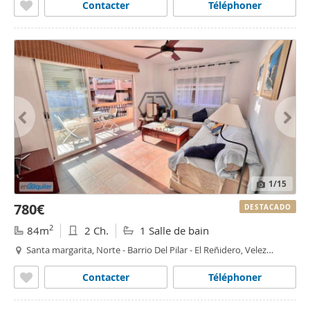
Contacter
Téléphoner
1
/15
780€
DESTACADO
2
84m
2 Ch.
1 Salle de bain
Santa margarita, Norte - Barrio Del Pilar - El Reñidero, Velez
Malaga
Contacter
Téléphoner