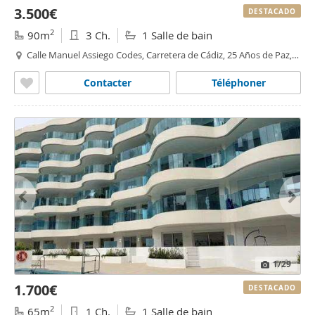
3.500€
DESTACADO
2
90m
3 Ch.
1 Salle de bain
Calle Manuel Assiego Codes, Carretera de Cádiz, 25 Años de Paz,
Málaga
Contacter
Téléphoner
1
/29
1.700€
DESTACADO
2
65m
1 Ch.
1 Salle de bain