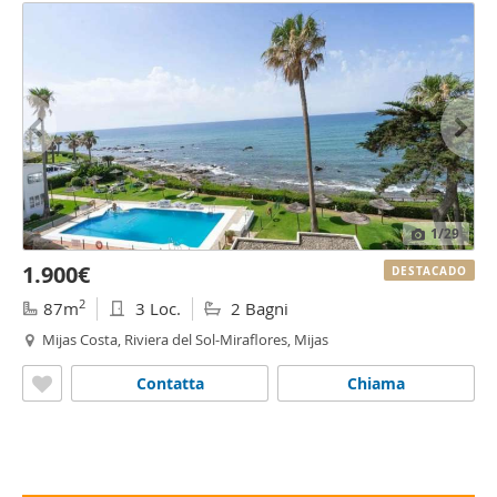
1
/29
1.900€
DESTACADO
2
87m
3 Loc.
2 Bagni
Mijas Costa, Riviera del Sol-Miraflores, Mijas
Contatta
Chiama