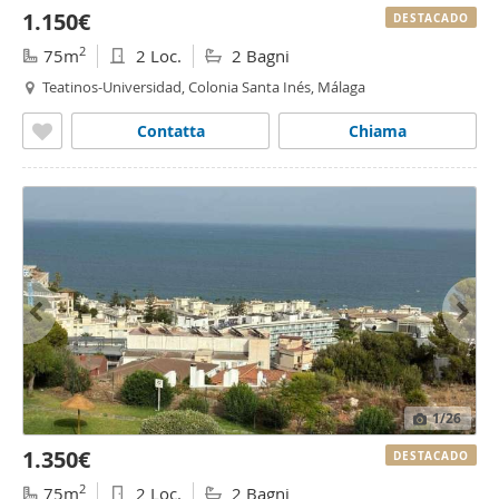
1.150€
DESTACADO
2
75m
2 Loc.
2 Bagni
Teatinos-Universidad, Colonia Santa Inés, Málaga
Contatta
Chiama
1
/26
1.350€
DESTACADO
2
75m
2 Loc.
2 Bagni