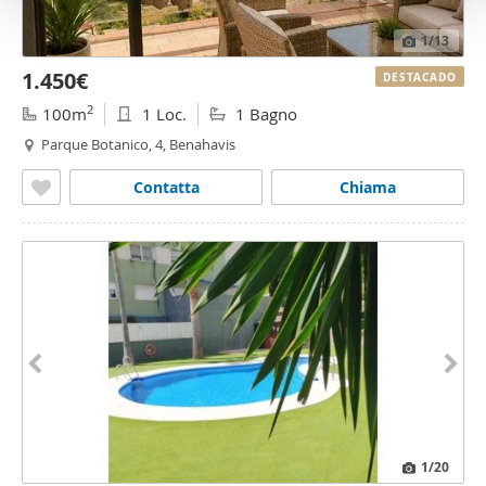
o
1
/13
1.450€
DESTACADO
2
100m
1 Loc.
1 Bagno
Parque Botanico, 4, Benahavis
Contatta
Chiama
1
/20