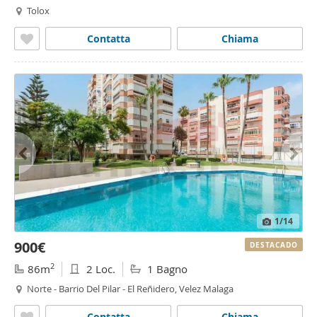
Tolox
Contatta
Chiama
1
/14
900€
DESTACADO
2
86m
2 Loc.
1 Bagno
Norte - Barrio Del Pilar - El Reñidero, Velez Malaga
Contatta
Chiama