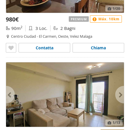
1
/20
980€
Máx. 10km
PREMIUM
2
90m
3 Loc.
2 Bagni
Centro Ciudad - El Carmen, Oeste, Velez Malaga
Contatta
Chiama
1
/13