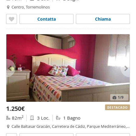
Centro, Torremolinos
Contatta
Chiama
1
/9
1.250€
DESTACADO
2
82m
3 Loc.
1 Bagno
Calle Baltasar Gracián, Carretera de Cádiz, Parque Mediterráneo,
Málaga