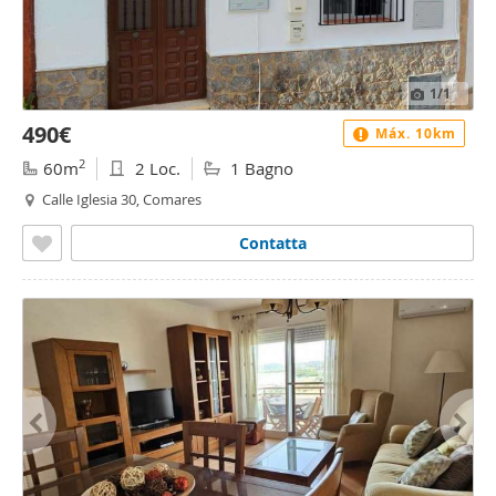
1
/1
490€
Máx. 10km
2
60m
2 Loc.
1 Bagno
Calle Iglesia 30, Comares
Contatta