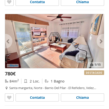
Contatta
Chiama
1
/15
780€
DESTACADO
2
84m
2 Loc.
1 Bagno
Santa margarita, Norte - Barrio Del Pilar - El Reñidero, Velez
Malaga
Contatta
Chiama