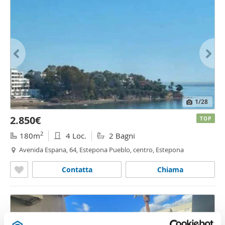
1
/28
2.850€
TOP
2
180m
4 Loc.
2 Bagni
Avenida Espana, 64, Estepona Pueblo, centro, Estepona
Contatta
Chiama