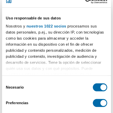
Uso responsable de sus datos
Nosotros y
nuestros 1022 socios
procesamos sus
datos personales, p.ej., su dirección IP, con tecnologías
1
/19
como las cookies para almacenar y acceder la
información en su dispositivo con el fin de ofrecer
1.800€
NUOVO
DESTACADO
publicidad y contenido personalizados, medición de
2
100m
3 Loc.
2 Bagni
publicidad y contenido, investigación de audiencia y
Estepona Pueblo, centro, Estepona
desarrollo de servicios. Tiene la opción de seleccionar
quién usa sus datos y con qué propósitos. Puede
Contatta
Chiama
cambiar o retirar su consentimiento en cualquier
momento desde la Declaración de cookies o clicando en
S
el Menú de consentimiento.
Necesario
e
l
Si lo permite, también quisiéramos:
e
Preferencias
Recopilar información sobre su ubicación geográfica
c
que puede tener una precisión de varios metros
c