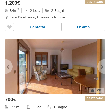
1.200€
DESTACADO
2
84m
2 Loc.
2 Bagni
Pinos De Alhaurín, Alhaurin de la Torre
Contatta
Chiama
1
/32
700€
DESTACADO
2
111m
3 Loc.
1 Bagno