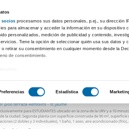
datos
 socios
procesamos sus datos personales, p.ej., su dirección I
Precio
Superficie
Habitaciones
Más filtros - 1
es para almacenar y acceder la información en su dispositivo co
nido personalizados, medición de publicidad y contenido, investi
servicios. Tiene la opción de seleccionar quién usa sus datos y 
 o retirar su consentimiento en cualquier momento desde la Dec
Ordenación Enalqu
Menú de consentimiento.
siéramos:
 sobre su ubicación geográfica que puede tener una precisión de
€
tivo analizándolo activamente para buscar características específ
Preferencias
Estadística
Marketin
2
m
4 Hab
2 Baños
er piso terraza Remolins - st jaume
sobre cómo se procesan sus datos personales y establezca su
xclusivamente para ESTUDIANTES ubicado en la zona de la URV y a 10 minuto
 de datos
. Puede cambiar o retirar su consentimiento en cualq
de la ciudad. Segunda planta con superficie construida de 90 m², superficie ú
es.
aciones (2 dobles y 2 individuales), 1 baño, 1 aseo, aire acondicionado (frío),
ción (eléctrica), cocina, comedor, estado de conservación: buen estado, lava