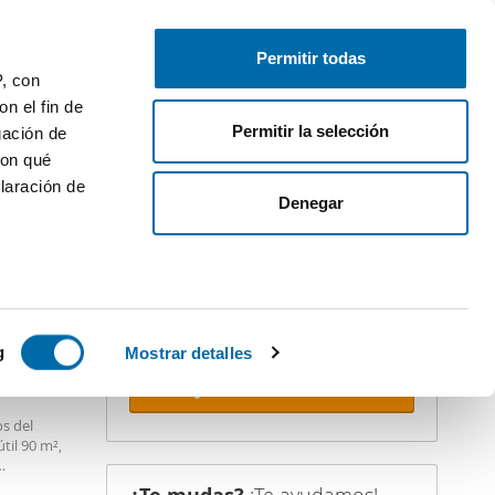
Publica gratis
Inicia sesión
Permitir todas
P, con
n el fin de
Permitir la selección
gación de
con qué
laración de
iler
Denegar
¡Crea tu alerta!
No dejes que te adelanten. Recibe en
tu correo
todas las novedades
de
esta búsqueda.
 varios
PREMIUM
icas (huellas
g
Mostrar detalles
Recibir alertas
s
s del
uier momento
til 90 m²,
dero,