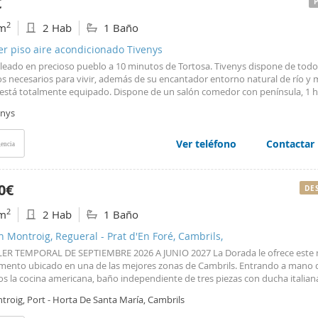
€
ada en cuanto a materia de vivienda y el precio de referencia de la vivienda
ón está entre un rango de 264,65 euros y 376,37 euros mensuales más gasto
2
m
2 Hab
1 Baño
es y servicios individuales. Además la propiedad manifiesta que no es una 
ra y que no ha alquilado la vivienda equipada en los últimos cinco años. A
er piso aire acondicionado Tivenys
tal de la comarca del Montsià, la más meridional de Catalunya, y cuenta con 
oleado en precioso pueblo a 10 minutos de Tortosa. Tivenys dispone de todo
tes. Por el hecho de ser capital comarcal esta dotada de todo tipo de servi
ios necesarios para vivir, además de su encantador entorno natural de río y
municada. Situada a orillas del rio Ebre, tiene en sus proximidades los parq
o está totalmente equipado. Dispone de un salón comedor con península, 1 h
es del Delta de l`Ebre i Els Ports de Tortosa-Beseit Superficie útil: 49m2 Nú
ividual, 1 baño. Además de A/C, muebles y electrodomésticos. Superficie úti
o AICAT: 2304
enys
 de registro AICAT: 4530
Ver teléfono
Contactar
encia
0€
DE
2
m
2 Hab
1 Baño
n Montroig, Regueral - Prat d'En Foré, Cambrils,
ER TEMPORAL DE SEPTIEMBRE 2026 A JUNIO 2027 La Dorada le ofrece este 
mento ubicado en una de las mejores zonas de Cambrils. Entrando a mano 
s la cocina americana, baño independiente de tres piezas con ducha italiana
 con salida al balcón con vistas a la playa, y a mano izquierda el dormitorio
troig, Port - Horta De Santa María, Cambrils
or y en frente el segundo dormitorio con salida al segundo balcón. No dude 
tar con nosotros para más información.