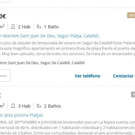
el puerto y de servicios como la calle Compte de Floridablanca o la plaza Carle
an con las principales estaciones del país. Combinando diseño, confort y un
ta con nosotros para más información!
tes zonas comunes, se convierte en una promoción exclusiva en el territorio
as de 1, 2 y 3 habitaciones ? Terraza privada en todas las viviendas ? Ascens
0€
DE
 comunitaria y gran solárium en la cubierta ? Opción de parking y trastero ?
 19 viviendas exclusivas en La Aldea El propietario es Gran Tenedor. Cédula
2
m
2 Hab
1 Baño
bilidad: CHE****4926006. Superficie útil: 48.96m2 Número de registro AICAT:
n Maritim Sant Joan De Deu, Segur Platja, Calafell,
o piso de alquiler de temporada de verano en Segur de Calafell! Ester Palacin
ta este magnífico apartamento en primera línea de playa frente al puerto d
l. Muy bien ubicado, cerca de todos los servicios. Se trata de un encantador 
bitaciones, un baño completo, salón comedor con salida a nivel a terraza co
tim Sant Joan De Deu, Segur De Calafell, Calafell
ionantes vistas al mar y cocina completa. La finca dispone de rampa de ent
ar la movilidad y ascensor. Luz y sol todo el día. Terraza con barbacoa. Ideal 
ntásticas vacaciones de verano en familia junto al mar. Se alquila los meses 
Ver teléfono
Contactar
encia
agosto y septiembre. Venga a verlo, le va a encantar! Características básicas 
n muy buen estado •Sup. Útil 54m2 •Sup. Construida 77m2 •CHT000351240
o registro AICAT 10489 •Número APAI 269.
€
2
m
3 Hab
2 Baños
er piso piscina Platjas
AL DE SEPTIEMBRE A JUNIO!!!Este encantador piso en La Ràpita cuenta co
cie total de 80 m, distribuidos en 1 habitación individual y 2 habitaciones do
 además de 2 baños. Entre sus comodidades, destacan el aire acondicionado, 