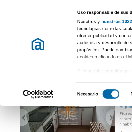
Uso responsable de sus 
Especialistas en pisos en alquiler
Nosotros y
nuestros 1022
Arnes
tecnologías como las cooki
ofrecer publicidad y conte
Inicio
Alquiler pisos Tarragona
Alquiler Pisos Arnes
audiencia y desarrollo de 
propósitos. Puede cambiar
Alquiler Pisos Arnes
(0 viviendas)
cookies o clicando en el 
Si lo permite, también qui
Otras viviendas que te pueden interesar
Recopilar información
605
metros
S
Identificar su disposi
Necesario
e
80
digitales)
l
Alquil
Obtenga más información 
e
Piso e
preferencias en la
sección
c
centro 
en la Declaración de cooki
4 habit
c
calefac