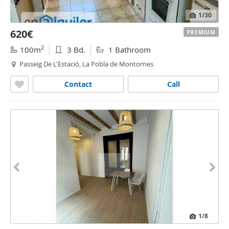
1
/30
620€
PREMIUM
2
100m
3 Bd.
1 Bathroom
Passeig De L'Estació, La Pobla de Montornes
Contact
Call
1
/8