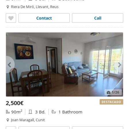
Riera De Miró, Llevant, Reus
Contact
Call
1
/26
2,500€
DESTACADO
2
90m
3 Bd.
1 Bathroom
Joan Maragall, Cunit