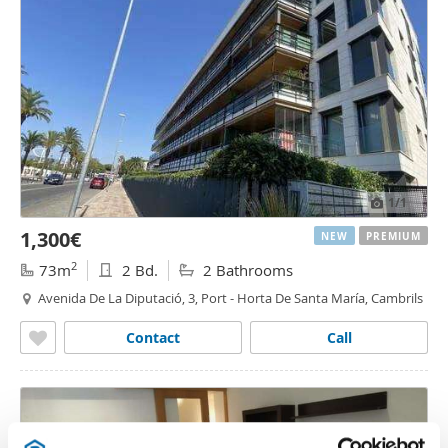
1
/1
1,300€
NEW
PREMIUM
2
73m
2 Bd.
2 Bathrooms
Avenida De La Diputació, 3, Port - Horta De Santa María, Cambrils
Contact
Call