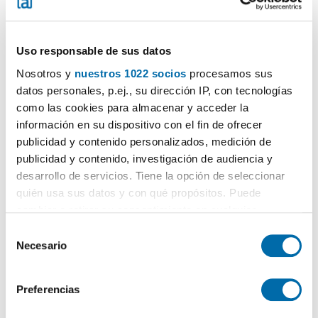
Uso responsable de sus datos
Nosotros y
nuestros 1022 socios
procesamos sus
datos personales, p.ej., su dirección IP, con tecnologías
1
/22
como las cookies para almacenar y acceder la
información en su dispositivo con el fin de ofrecer
450€
PREMIUM
publicidad y contenido personalizados, medición de
2
60m
2 Bd.
1 Bathroom
publicidad y contenido, investigación de audiencia y
Tortosa 87, Tivenys
desarrollo de servicios. Tiene la opción de seleccionar
quién usa sus datos y con qué propósitos. Puede
Contact
Call
cambiar o retirar su consentimiento en cualquier
momento desde la Declaración de cookies o clicando en
S
el Menú de consentimiento.
Necesario
e
l
Si lo permite, también quisiéramos:
e
Preferencias
Recopilar información sobre su ubicación geográfica
c
que puede tener una precisión de varios metros
c