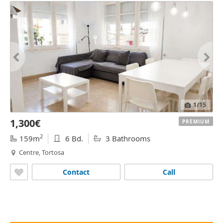
1
/15
1,300€
PREMIUM
2
159m
6 Bd.
3 Bathrooms
Centre, Tortosa
Contact
Call