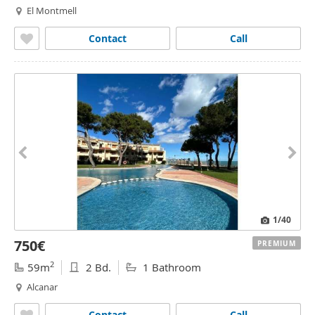
El Montmell
Contact
Call
1
/40
750€
PREMIUM
2
59m
2 Bd.
1 Bathroom
Alcanar
Contact
Call