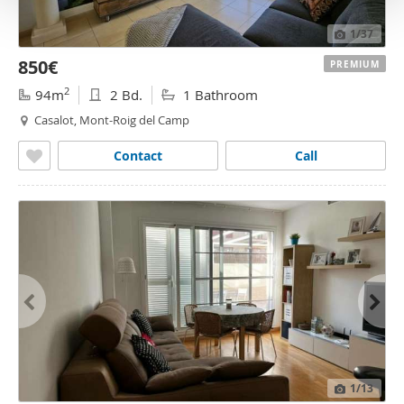
o
1
/37
850€
PREMIUM
2
94m
2 Bd.
1 Bathroom
Casalot, Mont-Roig del Camp
Contact
Call
1
/13