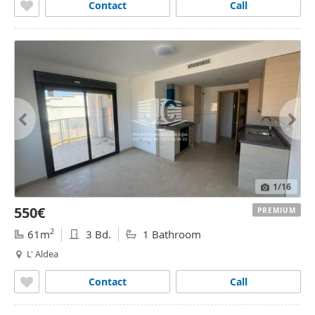
Contact
Call
1
/16
550€
PREMIUM
2
61m
3 Bd.
1 Bathroom
L' Aldea
Contact
Call