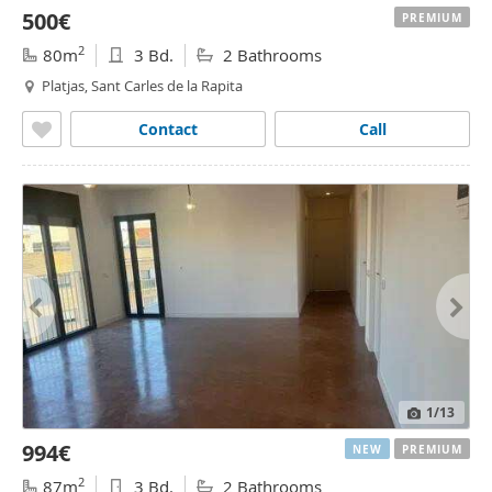
500€
PREMIUM
2
80m
3 Bd.
2 Bathrooms
Platjas, Sant Carles de la Rapita
Contact
Call
1
/13
994€
NEW
PREMIUM
2
87m
3 Bd.
2 Bathrooms