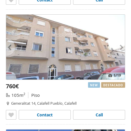
1
/19
760€
NEW
DESTACADO
2
105m
Piso
Generalitat 14, Calafell Pueblo, Calafell
Contact
Call