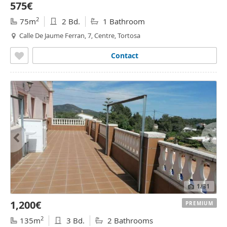
575€
2
75m
2 Bd.
1 Bathroom
Calle De Jaume Ferran, 7, Centre, Tortosa
Contact
1
/31
1,200€
PREMIUM
2
135m
3 Bd.
2 Bathrooms