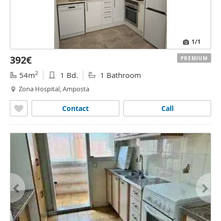
1
/1
392€
PREMIUM
2
54m
1 Bd.
1 Bathroom
Zona Hospital, Amposta
Contact
Call