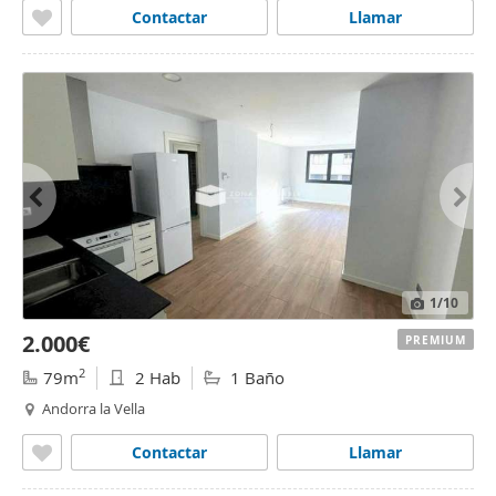
Contactar
Llamar
1
/10
2.000€
PREMIUM
2
79m
2 Hab
1 Baño
Andorra la Vella
Contactar
Llamar