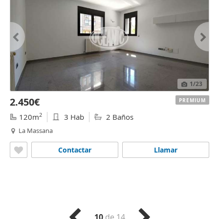
1
/23
2.450€
PREMIUM
2
120m
3 Hab
2 Baños
La Massana
Contactar
Llamar
10
de 14