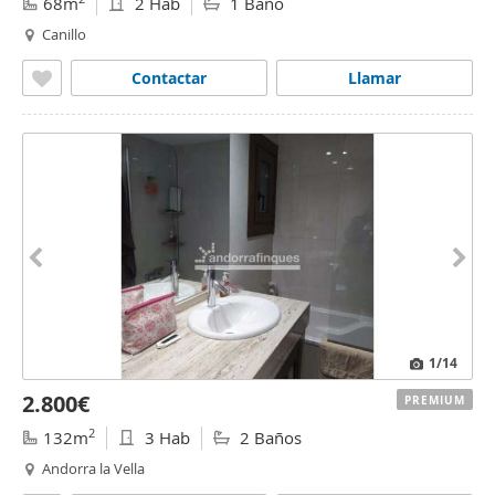
68m
2 Hab
1 Baño
Canillo
Contactar
Llamar
1
/14
2.800€
PREMIUM
2
132m
3 Hab
2 Baños
Andorra la Vella