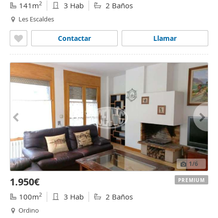
2
141m
3 Hab
2 Baños
Les Escaldes
Contactar
Llamar
1
/6
1.950€
PREMIUM
2
100m
3 Hab
2 Baños
Ordino