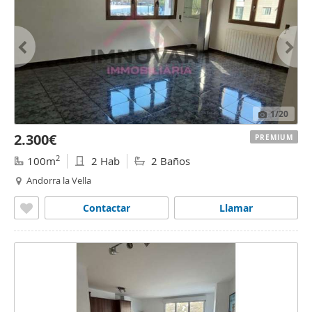
1
/20
2.300€
PREMIUM
2
100m
2 Hab
2 Baños
Andorra la Vella
Contactar
Llamar