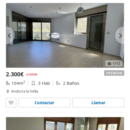
1
/12
2.300€
PREMIUM
2.500€
2
104m
3 Hab
2 Baños
Andorra la Vella
Contactar
Llamar