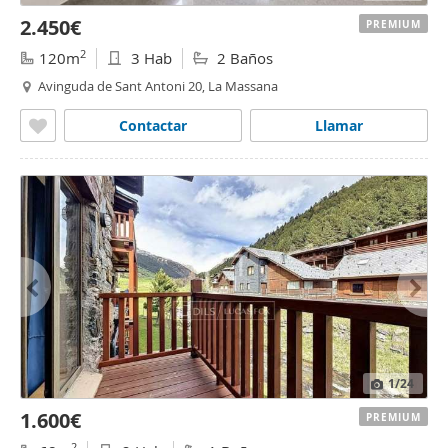
2.450€
PREMIUM
2
120m
3 Hab
2 Baños
Avinguda de Sant Antoni 20, La Massana
Contactar
Llamar
1
/24
1.600€
PREMIUM
2