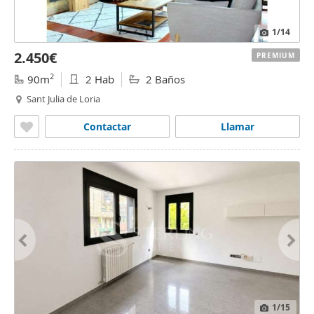
1
/14
2.450€
PREMIUM
2
90m
2 Hab
2 Baños
Sant Julia de Loria
Contactar
Llamar
1
/15