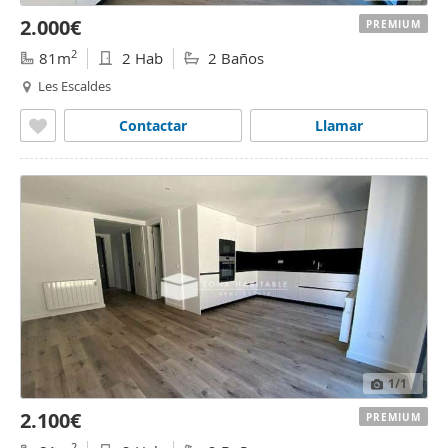
2.000€
PREMIUM
2
81m
2 Hab
2 Baños
Les Escaldes
Contactar
Llamar
1
/1
2.100€
PREMIUM
2