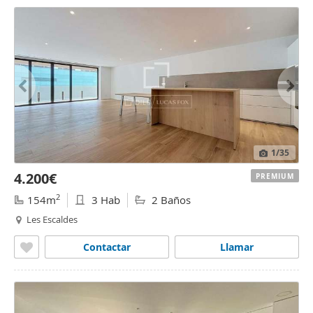
1
/35
4.200€
PREMIUM
2
154m
3 Hab
2 Baños
Les Escaldes
Contactar
Llamar