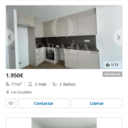
1
/13
1.950€
PREMIUM
2
71m
2 Hab
2 Baños
Les Escaldes
Contactar
Llamar