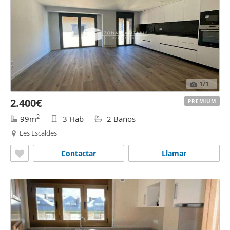
1
/1
2.400€
PREMIUM
2
99m
3 Hab
2 Baños
Les Escaldes
Contactar
Llamar