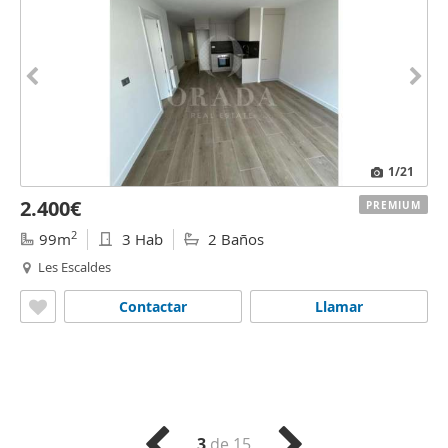
1
/21
2.400€
PREMIUM
2
99m
3 Hab
2 Baños
Les Escaldes
Contactar
Llamar
3
de 15