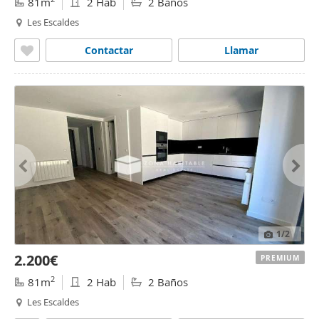
81m
2 Hab
2 Baños
Les Escaldes
Contactar
Llamar
1
/2
2.200€
PREMIUM
2
81m
2 Hab
2 Baños
Les Escaldes