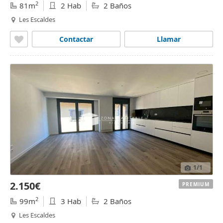
2
81m
2 Hab
2 Baños
Les Escaldes
Contactar
Llamar
1
/1
2.150€
PREMIUM
2
99m
3 Hab
2 Baños
Les Escaldes