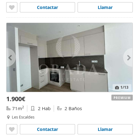
Contactar
Llamar
1
/13
1.900€
PREMIUM
2
71m
2 Hab
2 Baños
Les Escaldes
Contactar
Llamar