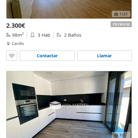
1
/24
2.300€
PREMIUM
2
98m
3 Hab
2 Baños
Canillo
Contactar
Llamar
1
/1