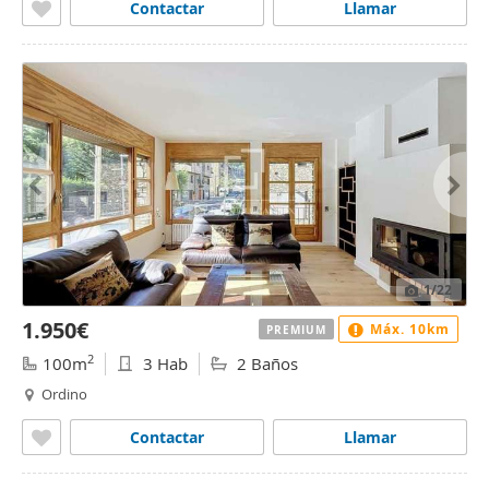
Contactar
Llamar
1
/22
1.950€
Máx. 10km
PREMIUM
2
100m
3 Hab
2 Baños
Ordino
Contactar
Llamar