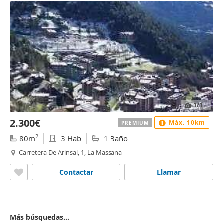
1
/1
2.300€
Máx. 10km
PREMIUM
2
80m
3 Hab
1 Baño
Carretera De Arinsal, 1, La Massana
Contactar
Llamar
Más búsquedas...