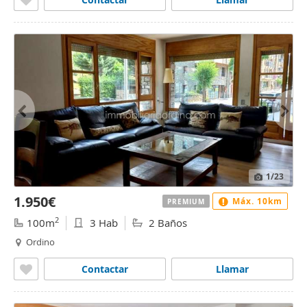
1
/23
1.950€
Máx. 10km
PREMIUM
2
100m
3 Hab
2 Baños
Ordino
Contactar
Llamar