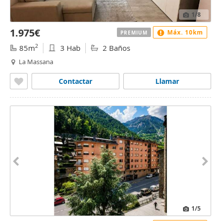
1
/8
1.975€
Máx. 10km
PREMIUM
2
85m
3 Hab
2 Baños
La Massana
Contactar
Llamar
1
/5