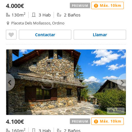
4.000€
Máx. 10km
PREMIUM
2
130m
3 Hab
2 Baños
Placeta Dels Mollassos, Ordino
Contactar
Llamar
1
/17
4.100€
Máx. 10km
PREMIUM
2
160m
3 Hab
2 Baños