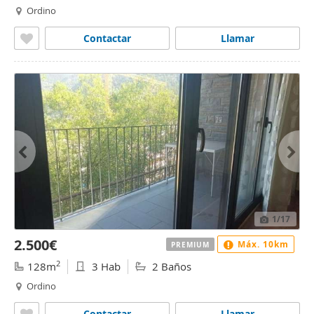
Ordino
Contactar
Llamar
1
/17
2.500€
Máx. 10km
PREMIUM
2
128m
3 Hab
2 Baños
Ordino
Contactar
Llamar