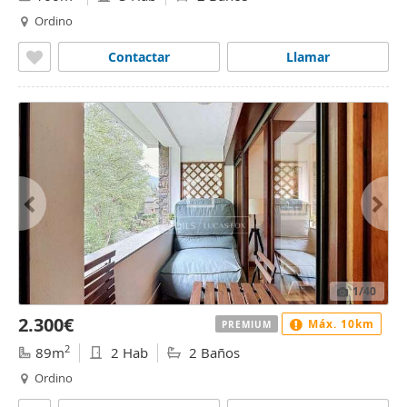
Ordino
Contactar
Llamar
1
/40
2.300€
Máx. 10km
PREMIUM
2
89m
2 Hab
2 Baños
Ordino