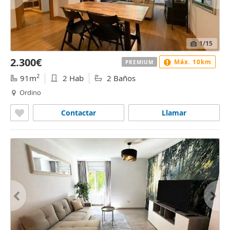
1
/15
2.300€
Máx. 10km
PREMIUM
2
91m
2 Hab
2 Baños
Ordino
Contactar
Llamar