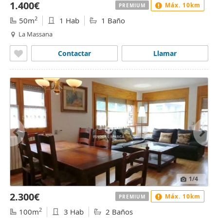
1.400€
Máx. 10km
PREMIUM
2
50m
1 Hab
1 Baño
La Massana
Contactar
Llamar
1
/4
2.300€
Máx. 10km
PREMIUM
2
100m
3 Hab
2 Baños