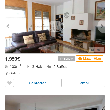
1
/6
1.950€
Máx. 10km
PREMIUM
2
100m
3 Hab
2 Baños
Ordino
Contactar
Llamar