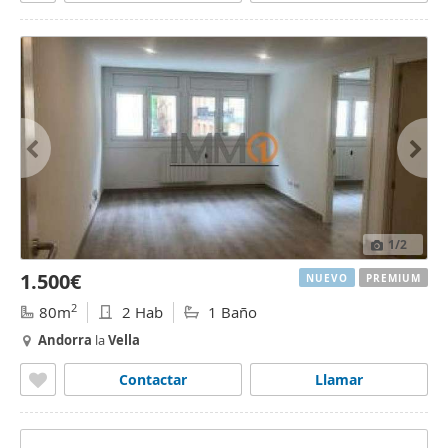
1
/2
1.500€
NUEVO
PREMIUM
2
80m
2 Hab
1 Baño
Andorra
la
Vella
Contactar
Llamar