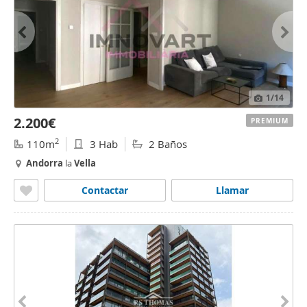
1
/14
2.200€
PREMIUM
2
110m
3 Hab
2 Baños
Andorra
la
Vella
Contactar
Llamar