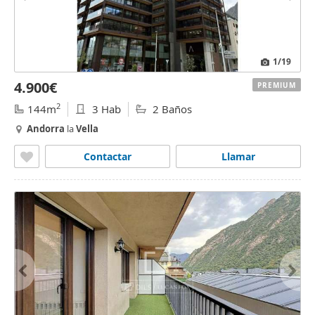
1
/19
4.900€
PREMIUM
2
144m
3 Hab
2 Baños
Andorra
la
Vella
Contactar
Llamar