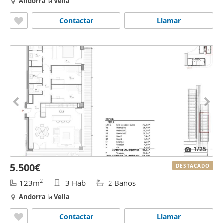
Andorra
la
Vella
Contactar
Llamar
1
/25
5.500€
DESTACADO
2
123m
3 Hab
2 Baños
Andorra
la
Vella
Contactar
Llamar