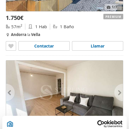
1
/7
1.750€
PREMIUM
2
57m
1 Hab
1 Baño
Andorra
la
Vella
Contactar
Llamar
1
/20