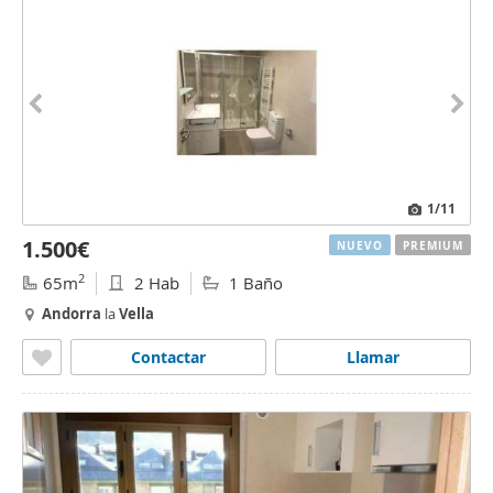
1
/11
1.500€
NUEVO
PREMIUM
2
65m
2 Hab
1 Baño
Andorra
la
Vella
Contactar
Llamar