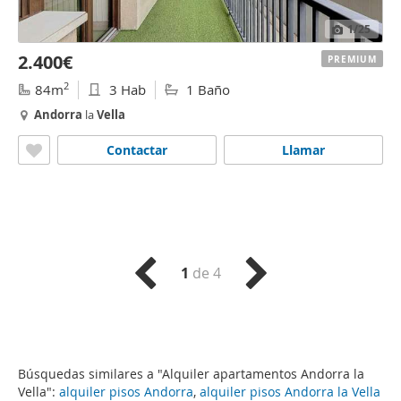
1
/25
2.400€
PREMIUM
2
84m
3 Hab
1 Baño
Andorra
la
Vella
Contactar
Llamar
1
de 4
Búsquedas similares a "Alquiler apartamentos Andorra la
Vella":
alquiler pisos Andorra
,
alquiler pisos Andorra la Vella