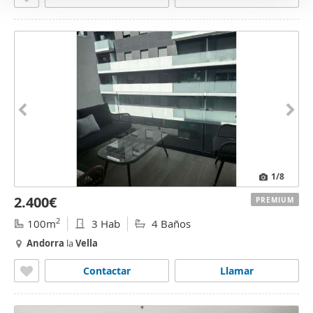
1
/8
2.400€
PREMIUM
2
100m
3 Hab
4 Baños
Andorra
la
Vella
Contactar
Llamar