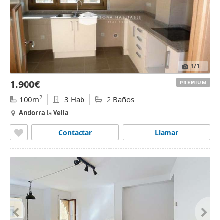
1
/1
1.900€
PREMIUM
2
100m
3 Hab
2 Baños
Andorra
la
Vella
Contactar
Llamar