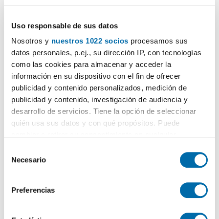
2.400€
PREMIUM
2
105m
3 Hab
2 Baños
Uso responsable de sus datos
Andorra
la
Vella
Nosotros y
nuestros 1022 socios
procesamos sus
Contactar
Llamar
datos personales, p.ej., su dirección IP, con tecnologías
como las cookies para almacenar y acceder la
información en su dispositivo con el fin de ofrecer
publicidad y contenido personalizados, medición de
publicidad y contenido, investigación de audiencia y
desarrollo de servicios. Tiene la opción de seleccionar
quién usa sus datos y con qué propósitos. Puede
cambiar o retirar su consentimiento en cualquier
momento desde la Declaración de cookies o clicando en
S
el Menú de consentimiento.
Necesario
e
l
1
/16
Si lo permite, también quisiéramos:
e
Preferencias
1.650€
PREMIUM
Recopilar información sobre su ubicación geográfica
c
que puede tener una precisión de varios metros
c
2
95m
3 Hab
2 Baños
Identificar su dispositivo analizándolo activamente