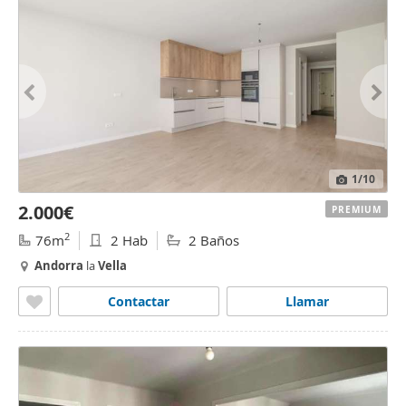
1
/10
2.000€
PREMIUM
2
76m
2 Hab
2 Baños
Andorra
la
Vella
Contactar
Llamar