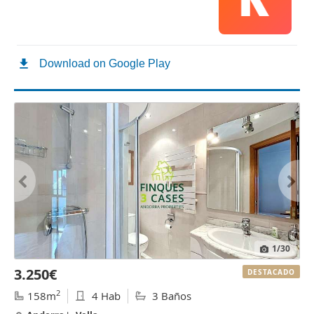
1
/30
3.250€
DESTACADO
2
158m
4 Hab
3 Baños