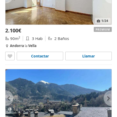
1
/24
2.100€
PREMIUM
2
90m
3 Hab
2 Baños
Andorra
la
Vella
Contactar
Llamar