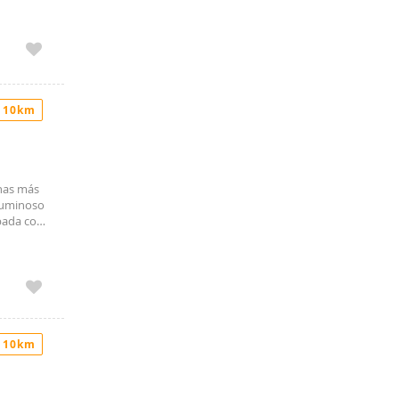
 10km
onas más
 luminoso
ipada con
ecta para
s con
. La
dispone de
taciones.
 resumen,
r con
 10km
les,
usivas de
gnada
o es Gran