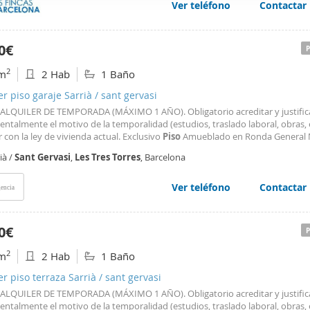
Ver teléfono
Contactar
web se usan para personalizar el contenido y los anuncios, ofrec
ar el tráfico. Además, compartimos información sobre el uso que
tners de redes sociales, publicidad y análisis web, quienes pue
0€
ación que les haya proporcionado o que hayan recopilado a parti
2
m
2 Hab
1 Baño
vicios.
er piso garaje Sarrià / sant gervasi
 ALQUILER DE TEMPORADA (MÁXIMO 1 AÑO). Obligatorio acreditar y justific
talmente el motivo de la temporalidad (estudios, traslado laboral, obras, e
 con la ley de vivienda actual. Exclusivo
Piso
Amueblado en Ronda General 
usta: 2 Hab, 2 Baños, Parking y Conserjería Magnífico
piso
de alquiler temp
ià /
Sant
Gervasi
,
Les
Tres
Torres
, Barcelona
ituado en una de las zonas más cotizadas
Ver teléfono
Contactar
encia
0€
2
m
2 Hab
1 Baño
er piso terraza Sarrià / sant gervasi
 ALQUILER DE TEMPORADA (MÁXIMO 1 AÑO). Obligatorio acreditar y justific
talmente el motivo de la temporalidad (estudios, traslado laboral, obras, e