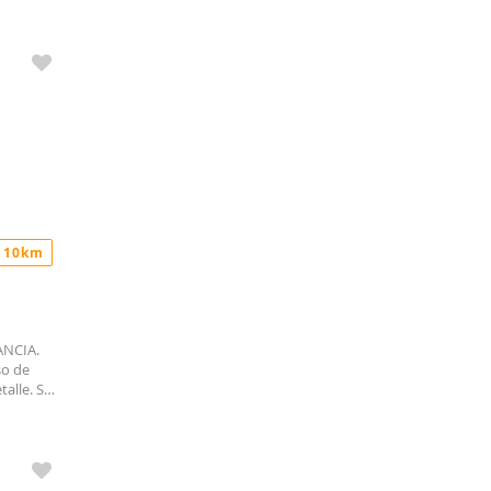
o con
servicio.
ffice de
 exterior
 y
 10km
ANCIA.
so de
alle. Se
con una
 un
o salón
 y salida
ionalidad