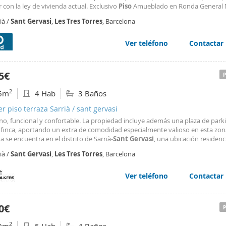
 con la ley de vivienda actual. Exclusivo
Piso
Amueblado en Ronda General 
usta: 2 Hab, 2 Baños, Parking y Conserjería Magnífico
piso
de alquiler temp
ià /
Sant
Gervasi
,
Les
Tres
Torres
, Barcelona
ituado en una de las zonas más cotizadas
Ver teléfono
Contactar
5€
2
6m
4 Hab
3 Baños
er piso terraza Sarrià / sant gervasi
o, funcional y confortable. La propiedad incluye además una plaza de parki
finca, aportando un extra de comodidad especialmente valioso en esta zon
a se encuentra en el distrito de Sarrià-
Sant
Gervasi
, una ubicación residenc
ila, elegante y muy bien conectada de la zona alta de Barcelona. El entorno
ià /
Sant
Gervasi
,
Les
Tres
Torres
, Barcelona
agradables, servicios de proximidad, colegios
Ver teléfono
Contactar
0€
2