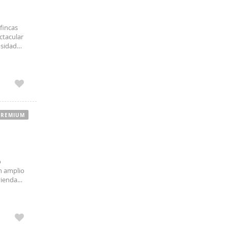
fincas
ctacular
osidad
tribuye
PREMIUM
o
un amplio
vienda
 confort: