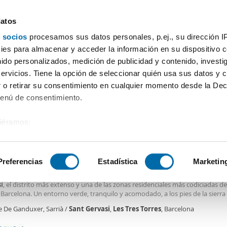
datos
 socios
procesamos sus datos personales, p.ej., su dirección I
Precio
Superficie
Habitaciones
Más filtros - 2
es para almacenar y acceder la información en su dispositivo co
nido personalizados, medición de publicidad y contenido, investi
a
Alquiler pisos Sarrià Sant Gervasi Les Tres Torres Barcelona
servicios. Tiene la opción de seleccionar quién usa sus datos y 
 o retirar su consentimiento en cualquier momento desde la Dec
Ordenación Enalqu
na
(8 viviendas)
Menú de consentimiento.
siéramos:
0€
NUEVO
 sobre su ubicación geográfica que puede tener una precisión de
2
2m
3 Hab
3 Baños
tivo analizándolo activamente para buscar características específ
Preferencias
Estadística
Marketin
 en Calle de Ganduxer, Sant Gervasi - La Bonanova, Barcelona,
o ático alto, alegre y luminoso, con terraza propia, situado en pleno corazó
i
, el distrito más extenso y una de las zonas residenciales más codiciadas de
sobre cómo se procesan sus datos personales y establezca su
 Barcelona. Un entorno verde, tranquilo y acomodado, a los pies de la sierra
 de datos
. Puede cambiar o retirar su consentimiento en cualq
ola, muy cerca del parque de Ferran Casablancas y del Institut Català de la R
e De Ganduxer, Sarrià /
Sant
Gervasi
,
Les
Tres
Torres
, Barcelona
es.
s de 150 m², la vivienda se