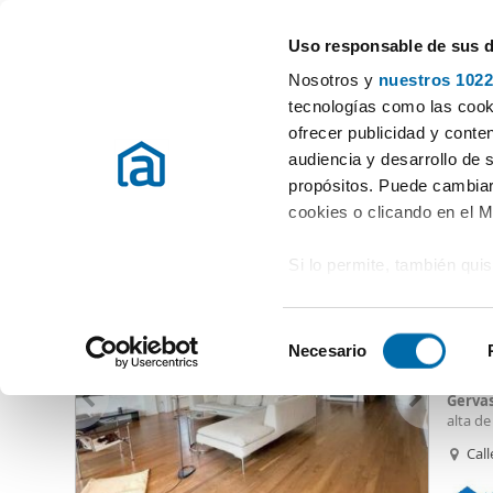
Uso responsable de sus 
Especialistas en pisos en alquiler
Nosotros y
nuestros 1022
Barcelona
Elegir distrito
tecnologías como las cooki
ofrecer publicidad y conte
Inicio
Alquiler pisos Barcelona provincia
Alquiler pisos Barcelon
audiencia y desarrollo de 
propósitos. Puede cambiar
Alquiler pisos Sarrià Sant Gervasi Les Tres Torres Barcelo
cookies o clicando en el 
Si lo permite, también qui
6.50
Recopilar información
37
metros
S
Identificar su disposi
Necesario
Dúplex
e
digitales)
Precios
l
Gervas
Obtenga más información 
e
alta de
preferencias en la
sección
Collser
c
Call
en la Declaración de cooki
Con má
c