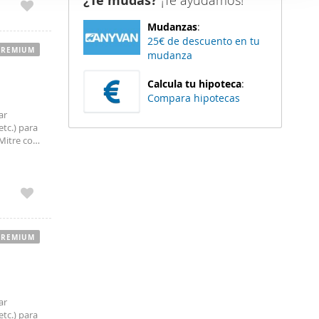
¿Te mudas?
¡Te ayudamos!
er funciones
Mudanzas
:
 haga del
25€ de descuento en tu
den
PREMIUM
mudanza
r del uso
Calcula tu hipoteca
:
Compara hipotecas
ar
tc.) para
Mitre con
oral de
PREMIUM
ar
tc.) para