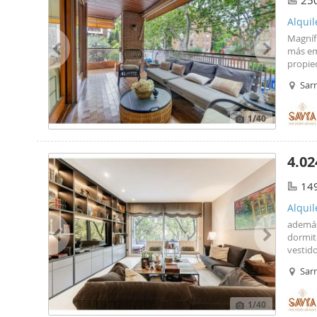
25
Alquil
Magníf
más em
propie
excepci
Sarr
en var
1
/40
4.02
14
Alquil
además
dormito
vestido
ofrece 
Sarr
suelos
1
/40