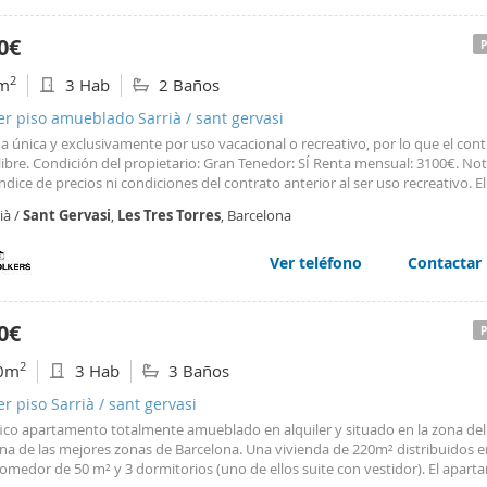
0€
2
m
3 Hab
2 Baños
er piso amueblado Sarrià / sant gervasi
a única y exclusivamente por uso vacacional o recreativo, por lo que el cont
libre. Condición del propietario: Gran Tenedor: SÍ Renta mensual: 3100€. No
índice de precios ni condiciones del contrato anterior al ser uso recreativo. E
s minutos andando de la parada FGC
Tres
Torres
. Además, está bien conec
ià /
Sant
Gervasi
,
Les
Tres
Torres
, Barcelona
 paradas de autobús. El hospital Corachan está cerca del
piso
. Número de r
 8446
Ver teléfono
Contactar
0€
2
0m
3 Hab
3 Baños
er piso Sarrià / sant gervasi
ico apartamento totalmente amueblado en alquiler y situado en la zona del
una de las mejores zonas de Barcelona. Una vivienda de 220m² distribuidos 
omedor de 50 m² y 3 dormitorios (uno de ellos suite con vestidor). El apar