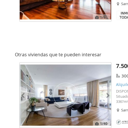
tiene 3
Sarr
cabina 
Así mis
17 m². 
1
/9
de alum
armari
Tarrago
Otras viviendas que te pueden interesar
7.50
30
Alquil
DISPON
Situado
336?m² 
trata 
Sarr
amplia 
recibi
decora
1
/40
a una a