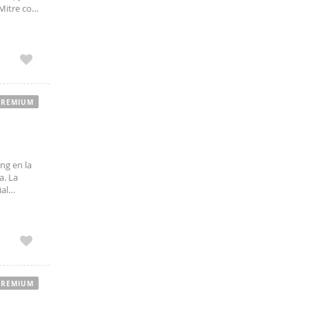
Mitre con
oral de
PREMIUM
ng en la
a. La
ial
 combina
PREMIUM