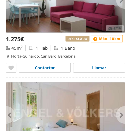
1
/16
1.275€
Máx. 10km
DESTACADO
2
45m
1 Hab
1 Baño
Horta-Guinardó, Can Baró, Barcelona
Contactar
Llamar