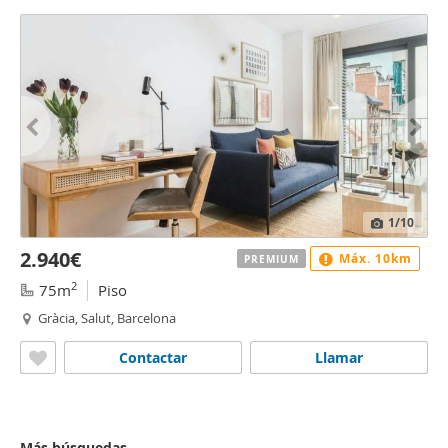
1
/10
2.940€
Máx. 10km
PREMIUM
2
75m
Piso
Gràcia, Salut, Barcelona
Contactar
Llamar
Más búsquedas...