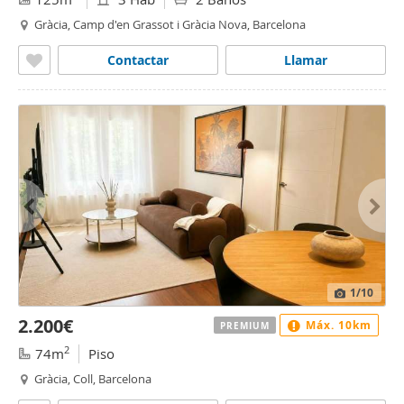
Gràcia, Camp d'en Grassot i Gràcia Nova, Barcelona
Contactar
Llamar
1
/10
2.200€
Máx. 10km
PREMIUM
2
74m
Piso
Gràcia, Coll, Barcelona