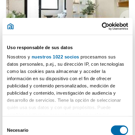
Uso responsable de sus datos
1
/10
Nosotros y
nuestros 1022 socios
procesamos sus
1.900€
Máx. 10km
PREMIUM
datos personales, p.ej., su dirección IP, con tecnologías
2
50m
Piso
como las cookies para almacenar y acceder la
Gràcia, Camp d'en Grassot i Gràcia Nova, Barcelona
información en su dispositivo con el fin de ofrecer
publicidad y contenido personalizados, medición de
Contactar
Llamar
publicidad y contenido, investigación de audiencia y
desarrollo de servicios. Tiene la opción de seleccionar
quién usa sus datos y con qué propósitos. Puede
cambiar o retirar su consentimiento en cualquier
momento desde la Declaración de cookies o clicando en
S
el Menú de consentimiento.
Necesario
e