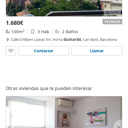
1
/18
1.680€
PREMIUM
2
100m
3 Hab
2 Baños
Calle D'Albert Llanas Nn, Horta-
Guinardó
, Can Baró, Barcelona
Contactar
Llamar
Otras viviendas que te pueden interesar