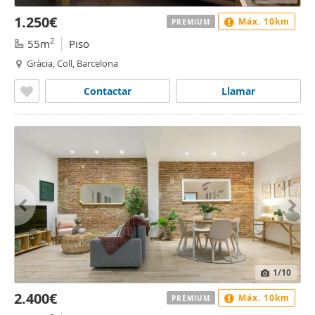
1.250€
Máx. 10km
PREMIUM
2
55m
Piso
Gràcia, Coll, Barcelona
Contactar
Llamar
1
/10
2.400€
Máx. 10km
PREMIUM