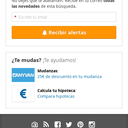
No dejes que te adelanten. Recibe en tu correo
todas
las novedades
de esta búsqueda.
Recibir alertas
¿Te mudas?
¡Te ayudamos!
Mudanzas
:
25€ de descuento en tu mudanza
Calcula tu hipoteca
:
Compara hipotecas