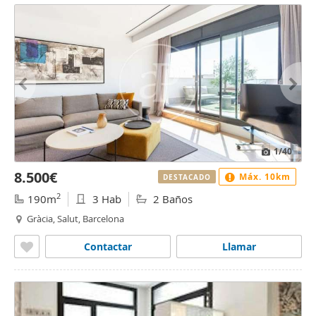
1
/40
8.500€
Máx. 10km
DESTACADO
2
190m
3 Hab
2 Baños
Gràcia, Salut, Barcelona
Contactar
Llamar