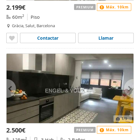
2.199€
Máx. 10km
PREMIUM
2
60m
Piso
Gràcia, Salut, Barcelona
Contactar
Llamar
1
/9
2.500€
Máx. 10km
PREMIUM
2
125m
3 Hab
2 Baños