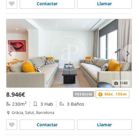
Contactar
Llamar
1
/40
8.946€
Máx. 10km
PREMIUM
2
230m
3 Hab
3 Baños
Gràcia, Salut, Barcelona
Contactar
Llamar