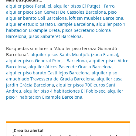
alquiler pisos Paral.lel
,
alquiler pisos El Putget I Farro
,
alquiler pisos San Gervasi De Cassoles Barcelona
,
piso
alquiler barato Coll Barcelona
,
loft sin muebles Barcelona
,
alquiler estudio barato Eixample Barcelona
,
alquiler piso 1
habitacion Eixample Dreta
,
pisos Secretario Coloma
Barcelona
,
pisos Sabateret Barcelona
,
Búsquedas similares a "Alquiler piso terraza Guinardó
Barcelona":
alquiler pisos Sants Montjuïc (zona Franca)
,
alquiler pisos General Prim, - Barcelona
,
alquiler pisos Vidre
Barcelona
,
alquiler áticos Paseo de Gracia Barcelona
,
alquiler piso barato Castillejos Barcelona
,
alquiler piso
amueblado Travessera de Gracia Barcelona
,
alquiler casa
jardin Gràcia Barcelona
,
alquiler pisos 700 euros Sant
Andreu
,
alquiler piso 4 habitaciones El Poble-sec
,
alquiler
piso 1 habitacion Eixample Barcelona
.
¡Crea tu alerta!