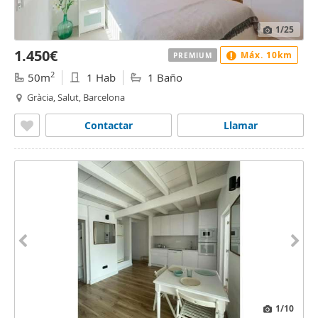
1
/25
1.450€
Máx. 10km
PREMIUM
2
50m
1 Hab
1 Baño
Gràcia, Salut, Barcelona
Contactar
Llamar
1
/10