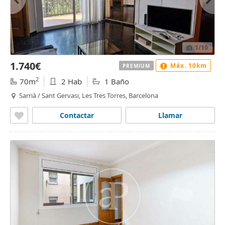
1
/10
1.740€
Máx. 10km
PREMIUM
2
70m
2 Hab
1 Baño
Sarrià / Sant Gervasi, Les Tres Torres, Barcelona
Contactar
Llamar