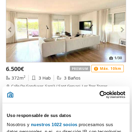
1
/30
6.500€
Máx. 10km
PREMIUM
2
372m
3 Hab
3 Baños
Calle De Ganduxer, Sarrià / Sant Gervasi, Les Tres Torres,
Barcelona
Contactar
Llamar
Uso responsable de sus datos
Nosotros y
nuestros 1022 socios
procesamos sus
datos personales, p.ej., su dirección IP, con tecnologías