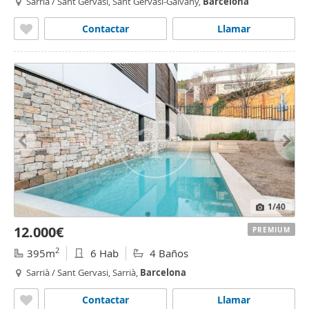
Sarrià / Sant Gervasi, Sant Gervasi-Galvany,
Barcelona
Contactar
Llamar
1
/40
12.000€
PREMIUM
2
395m
6 Hab
4 Baños
Sarrià / Sant Gervasi, Sarrià,
Barcelona
Contactar
Llamar