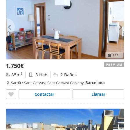
1
/7
1.750€
PREMIUM
2
85m
3 Hab
2 Baños
Sarrià / Sant Gervasi, Sant Gervasi-Galvany,
Barcelona
Contactar
Llamar