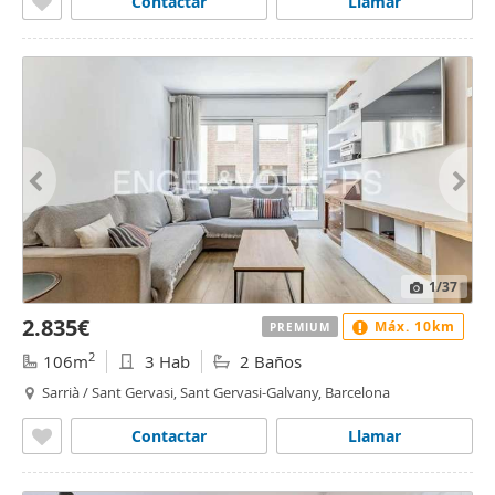
Contactar
Llamar
1
/37
2.835€
Máx. 10km
PREMIUM
2
106m
3 Hab
2 Baños
Sarrià / Sant Gervasi, Sant Gervasi-Galvany, Barcelona
Contactar
Llamar