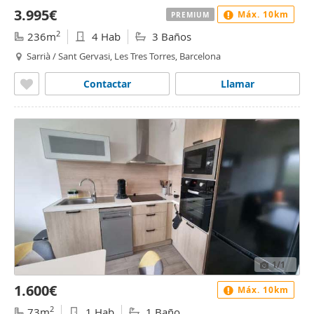
3.995€
Máx. 10km
PREMIUM
2
236m
4 Hab
3 Baños
Sarrià / Sant Gervasi, Les Tres Torres, Barcelona
Contactar
Llamar
1
/1
1.600€
Máx. 10km
2
73m
1 Hab
1 Baño