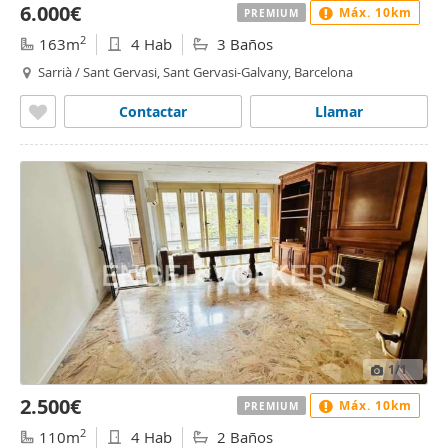
6.000€
Máx. 10km
PREMIUM
2
163m
4 Hab
3 Baños
Sarrià / Sant Gervasi, Sant Gervasi-Galvany, Barcelona
Contactar
Llamar
1
/1
2.500€
Máx. 10km
PREMIUM
2
110m
4 Hab
2 Baños