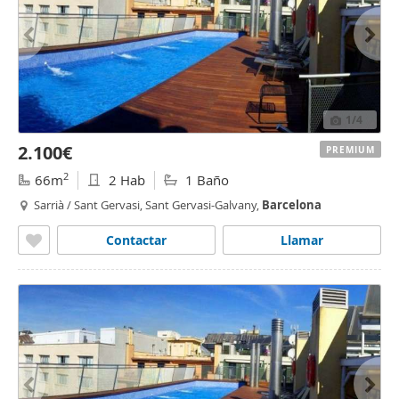
1
/4
2.100€
PREMIUM
2
66m
2 Hab
1 Baño
Sarrià / Sant Gervasi, Sant Gervasi-Galvany,
Barcelona
Contactar
Llamar