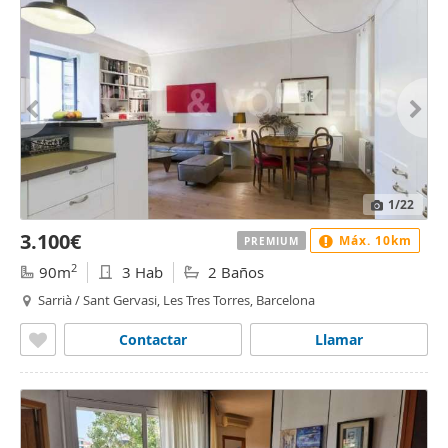
1
/22
3.100€
Máx. 10km
PREMIUM
2
90m
3 Hab
2 Baños
Sarrià / Sant Gervasi, Les Tres Torres, Barcelona
Contactar
Llamar