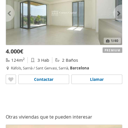
1
/40
4.000€
PREMIUM
2
124m
3 Hab
2 Baños
Ràfols, Sarrià / Sant Gervasi, Sarrià,
Barcelona
Contactar
Llamar
Otras viviendas que te pueden interesar