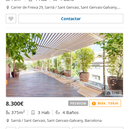
Carrer de Freixa 29, Sarrià / Sant Gervasi, Sant Gervasi-Galvany,
Barcelona
Contactar
1
/40
8.300€
Máx. 10km
PREMIUM
2
375m
3 Hab
4 Baños
Sarrià / Sant Gervasi, Sant Gervasi-Galvany, Barcelona