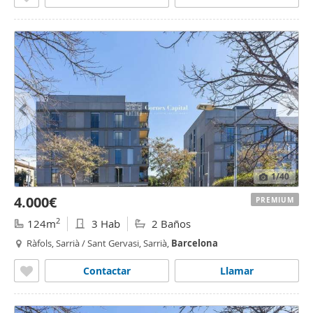
1
/40
4.000€
PREMIUM
2
124m
3 Hab
2 Baños
Ràfols, Sarrià / Sant Gervasi, Sarrià,
Barcelona
Contactar
Llamar