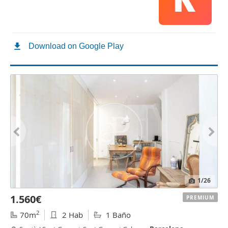
1
/26
1.560€
PREMIUM
2
70m
2 Hab
1 Baño