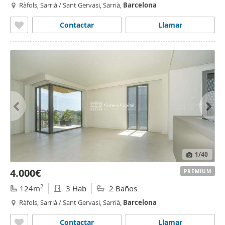
Ràfols, Sarrià / Sant Gervasi, Sarrià,
Barcelona
Contactar
Llamar
1
/40
4.000€
PREMIUM
2
124m
3 Hab
2 Baños
Ràfols, Sarrià / Sant Gervasi, Sarrià,
Barcelona
Contactar
Llamar