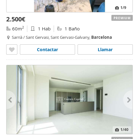
1
/9
2.500€
PREMIUM
2
60m
1 Hab
1 Baño
Sarrià / Sant Gervasi, Sant Gervasi-Galvany,
Barcelona
Contactar
Llamar
1
/40