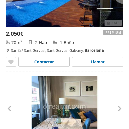
1
/4
2.050€
PREMIUM
2
70m
2 Hab
1 Baño
Sarrià / Sant Gervasi, Sant Gervasi-Galvany,
Barcelona
Contactar
Llamar