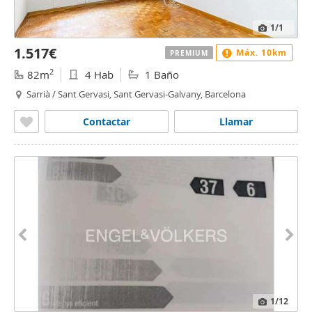
1
/1
1.517€
Máx. 10km
PREMIUM
2
82m
4 Hab
1 Baño
Sarrià / Sant Gervasi, Sant Gervasi-Galvany, Barcelona
Contactar
Llamar
1
/12