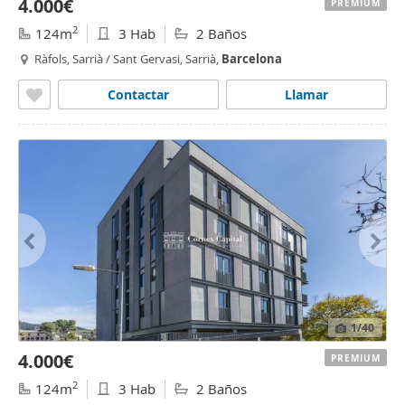
4.000€
PREMIUM
2
124m
3 Hab
2 Baños
Ràfols, Sarrià / Sant Gervasi, Sarrià,
Barcelona
Contactar
Llamar
1
/40
4.000€
PREMIUM
2
124m
3 Hab
2 Baños