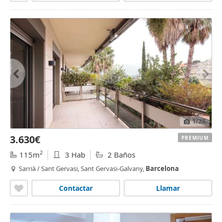
1
/23
3.630€
PREMIUM
2
115m
3 Hab
2 Baños
Sarrià / Sant Gervasi, Sant Gervasi-Galvany,
Barcelona
Contactar
Llamar