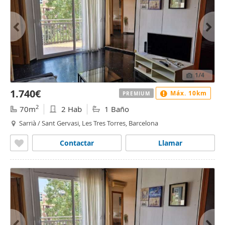
1
/4
1.740€
Máx. 10km
PREMIUM
2
70m
2 Hab
1 Baño
Sarrià / Sant Gervasi, Les Tres Torres, Barcelona
Contactar
Llamar