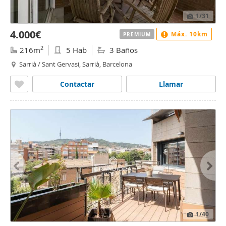
1
/31
4.000€
Máx. 10km
PREMIUM
2
216m
5 Hab
3 Baños
Sarrià / Sant Gervasi, Sarrià, Barcelona
Contactar
Llamar
1
/40