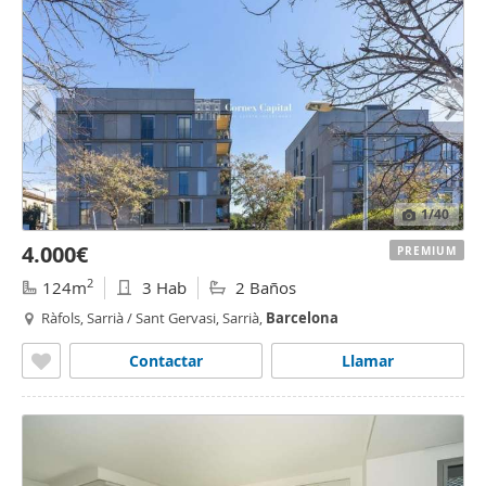
1
/40
4.000€
PREMIUM
2
124m
3 Hab
2 Baños
Ràfols, Sarrià / Sant Gervasi, Sarrià,
Barcelona
Contactar
Llamar