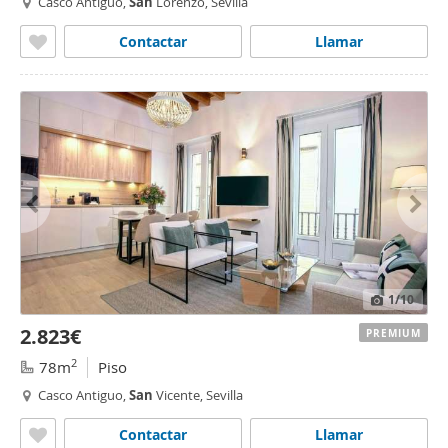
Casco Antiguo,
San
Lorenzo, Sevilla
Contactar
Llamar
1
/10
2.823€
PREMIUM
2
78m
Piso
Casco Antiguo,
San
Vicente, Sevilla
Contactar
Llamar