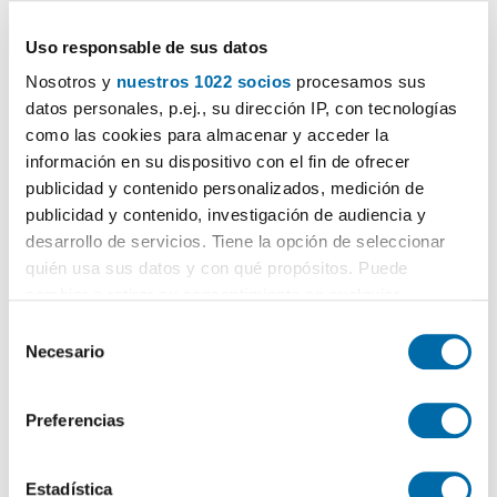
2.494€
PREMIUM
2
75m
Piso
Uso responsable de sus datos
Nervión,
San
Roque, Sevilla
Nosotros y
nuestros 1022 socios
procesamos sus
datos personales, p.ej., su dirección IP, con tecnologías
Contactar
Llamar
como las cookies para almacenar y acceder la
información en su dispositivo con el fin de ofrecer
publicidad y contenido personalizados, medición de
publicidad y contenido, investigación de audiencia y
desarrollo de servicios. Tiene la opción de seleccionar
quién usa sus datos y con qué propósitos. Puede
cambiar o retirar su consentimiento en cualquier
momento desde la Declaración de cookies o clicando en
S
el Menú de consentimiento.
Necesario
e
l
Si lo permite, también quisiéramos:
1
/10
e
Preferencias
Recopilar información sobre su ubicación geográfica
c
2.121€
PREMIUM
que puede tener una precisión de varios metros
c
2
57m
Piso
Identificar su dispositivo analizándolo activamente
i
Estadística