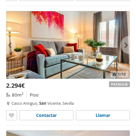
1
/10
2.294€
PREMIUM
2
80m
Piso
Casco Antiguo,
San
Vicente, Sevilla
Contactar
Llamar