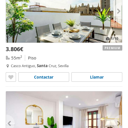
1
/10
3.806€
PREMIUM
2
55m
Piso
Casco Antiguo,
Santa
Cruz, Sevilla
Contactar
Llamar