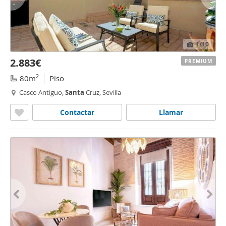
1
/10
2.883€
PREMIUM
2
80m
Piso
Casco Antiguo,
Santa
Cruz, Sevilla
Contactar
Llamar