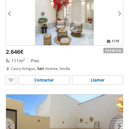
1
/10
2.646€
PREMIUM
2
111m
Piso
Casco Antiguo,
San
Vicente, Sevilla
Contactar
Llamar