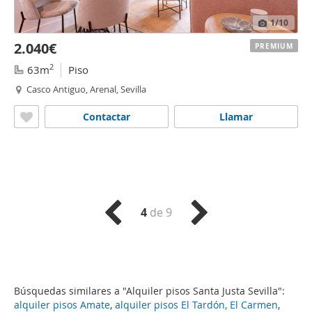
1
/10
2.040€
PREMIUM
2
63m
Piso
Casco Antiguo, Arenal, Sevilla
Contactar
Llamar
4
de 9
Búsquedas similares a "Alquiler pisos Santa Justa Sevilla":
alquiler pisos Amate
,
alquiler pisos El Tardón, El Carmen
,