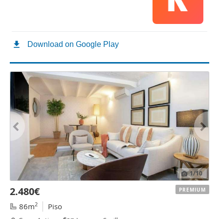
1
/10
2.480€
PREMIUM
2
86m
Piso