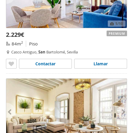
1
/10
2.229€
PREMIUM
2
84m
Piso
Casco Antiguo,
San
Bartolomé, Sevilla
Contactar
Llamar