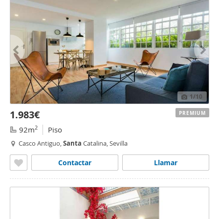
1
/10
1.983€
PREMIUM
2
92m
Piso
Casco Antiguo,
Santa
Catalina, Sevilla
Contactar
Llamar