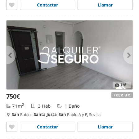
Contactar
Llamar
1
/6
750€
PREMIUM
2
71m
3 Hab
1 Baño
San
Pablo -
Santa
Justa
,
San
Pablo A y B, Sevilla
Contactar
Llamar