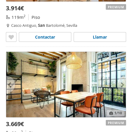
3.914€
PREMIUM
2
119m
Piso
Casco Antiguo,
San
Bartolomé, Sevilla
Contactar
Llamar
1
/10
3.669€
PREMIUM
2