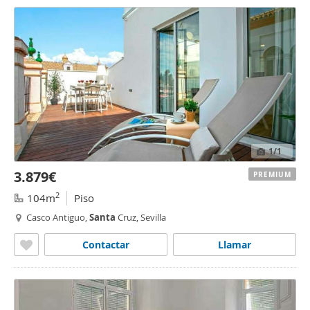
1
/1
3.879€
PREMIUM
2
104m
Piso
Casco Antiguo,
Santa
Cruz, Sevilla
Contactar
Llamar