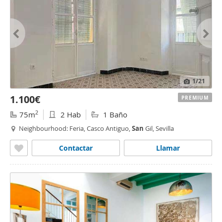
1
/21
1.100€
PREMIUM
2
75m
2 Hab
1 Baño
Neighbourhood: Feria, Casco Antiguo,
San
Gil, Sevilla
Contactar
Llamar