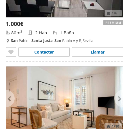
1
/6
1.000€
PREMIUM
2
80m
2 Hab
1 Baño
San
Pablo -
Santa
Justa
,
San
Pablo A y B, Sevilla
Contactar
Llamar
1
/10