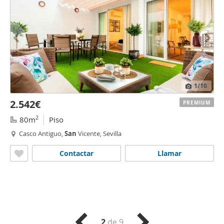
1
/10
2.542€
PREMIUM
2
80m
Piso
Casco Antiguo,
San
Vicente, Sevilla
Contactar
Llamar
2
de 9