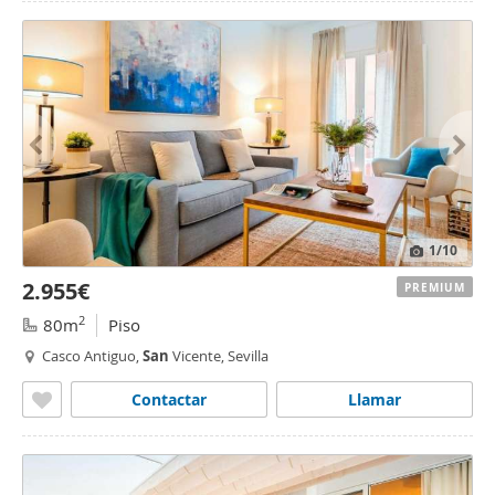
1
/10
2.955€
PREMIUM
2
80m
Piso
Casco Antiguo,
San
Vicente, Sevilla
Contactar
Llamar