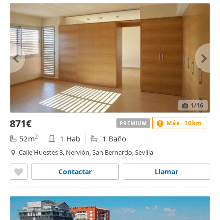
1
/16
871€
Máx. 10km
PREMIUM
2
52m
1 Hab
1 Baño
Calle Huestes 3, Nervión, San Bernardo, Sevilla
Contactar
Llamar