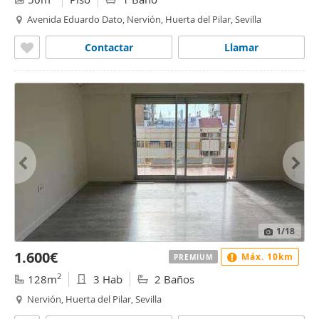
Avenida Eduardo Dato, Nervión, Huerta del Pilar, Sevilla
Contactar
Llamar
1
/18
1.600€
Máx. 10km
PREMIUM
2
128m
3 Hab
2 Baños
Nervión, Huerta del Pilar, Sevilla