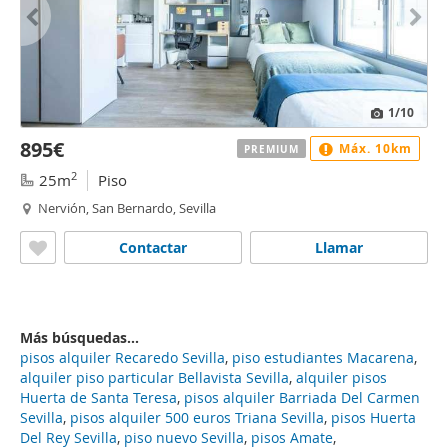
1
/10
895€
Máx. 10km
PREMIUM
2
25m
Piso
Nervión, San Bernardo, Sevilla
Contactar
Llamar
Más búsquedas...
pisos alquiler Recaredo Sevilla
,
piso estudiantes Macarena
,
alquiler piso particular Bellavista Sevilla
,
alquiler pisos
Huerta de Santa Teresa
,
pisos alquiler Barriada Del Carmen
Sevilla
,
pisos alquiler 500 euros Triana Sevilla
,
pisos Huerta
Del Rey Sevilla
,
piso nuevo Sevilla
,
pisos Amate
,