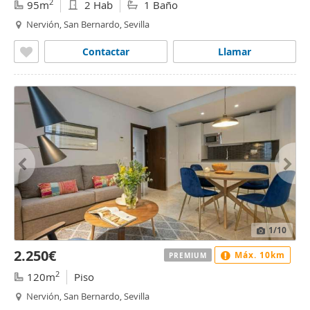
2
95m
2 Hab
1 Baño
Nervión, San Bernardo, Sevilla
Contactar
Llamar
1
/10
2.250€
Máx. 10km
PREMIUM
2
120m
Piso
Nervión, San Bernardo, Sevilla