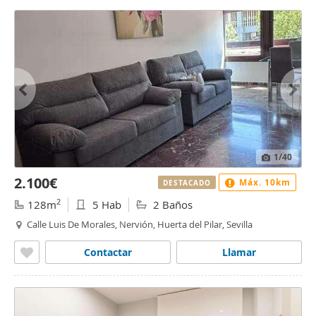
1
/40
2.100€
Máx. 10km
DESTACADO
2
128m
5 Hab
2 Baños
Calle Luis De Morales, Nervión, Huerta del Pilar, Sevilla
Contactar
Llamar