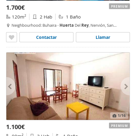
1.700€
PREMIUM
2
120m
2 Hab
1 Baño
Neighbourhood: Buhaira -
Huerta
Del
Rey
, Nervión, San
Bernardo,
Sevilla
Contactar
Llamar
1
/16
1.100€
PREMIUM
2