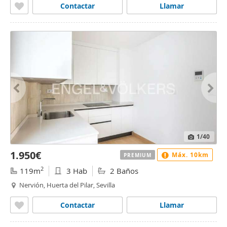
Contactar
Llamar
1
/40
1.950€
Máx. 10km
PREMIUM
2
119m
3 Hab
2 Baños
Nervión, Huerta del Pilar, Sevilla
Contactar
Llamar