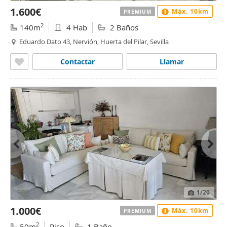
1.600€
Máx. 10km
PREMIUM
2
140m
4 Hab
2 Baños
Eduardo Dato 43, Nervión, Huerta del Pilar, Sevilla
Contactar
Llamar
1
/20
1.000€
Máx. 10km
PREMIUM
2
50m
Piso
1 Baño