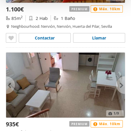
o
1.100€
Máx. 10km
PREMIUM
2
85m
2 Hab
1 Baño
Neighbourhood: Nervión, Nervión, Huerta del Pilar, Sevilla
Contactar
Llamar
1
/9
935€
Máx. 10km
PREMIUM