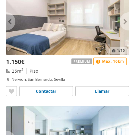
1
/10
1.150€
Máx. 10km
PREMIUM
2
25m
Piso
Nervión, San Bernardo, Sevilla
Contactar
Llamar