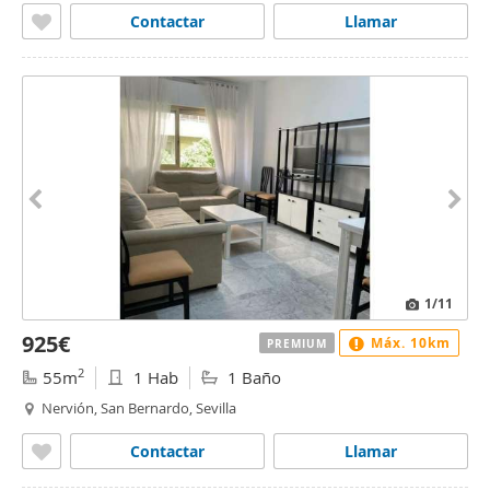
Contactar
Llamar
1
/11
925€
Máx. 10km
PREMIUM
2
55m
1 Hab
1 Baño
Nervión, San Bernardo, Sevilla
Contactar
Llamar