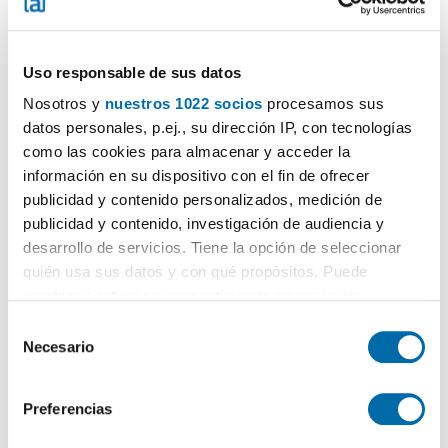
Uso responsable de sus datos
Nosotros y
nuestros 1022 socios
procesamos sus
1
/26
datos personales, p.ej., su dirección IP, con tecnologías
1.138€
Máx. 10km
PREMIUM
como las cookies para almacenar y acceder la
2
82m
2 Hab
2 Baños
información en su dispositivo con el fin de ofrecer
Calle Huestes 3, Nervión, San Bernardo, Sevilla
publicidad y contenido personalizados, medición de
publicidad y contenido, investigación de audiencia y
Contactar
Llamar
desarrollo de servicios. Tiene la opción de seleccionar
quién usa sus datos y con qué propósitos. Puede
cambiar o retirar su consentimiento en cualquier
momento desde la Declaración de cookies o clicando en
S
el Menú de consentimiento.
Necesario
e
l
Si lo permite, también quisiéramos:
e
Preferencias
Recopilar información sobre su ubicación geográfica
c
que puede tener una precisión de varios metros
c