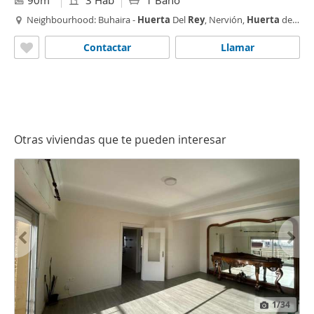
90m
3 Hab
1 Baño
Neighbourhood: Buhaira -
Huerta
Del
Rey
, Nervión,
Huerta
del
Pilar,
Sevilla
Contactar
Llamar
Otras viviendas que te pueden interesar
1
/34