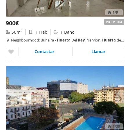
1
/9
900€
PREMIUM
2
50m
1 Hab
1 Baño
Neighbourhood: Buhaira -
Huerta
Del
Rey
, Nervión,
Huerta
del
Pilar,
Sevilla
Contactar
Llamar
1
/39