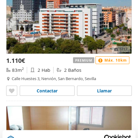
1
/17
1.110€
Máx. 10km
PREMIUM
2
83m
2 Hab
2 Baños
Calle Huestes 3, Nervión, San Bernardo, Sevilla
Contactar
Llamar