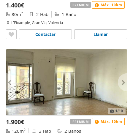
1.400€
Máx. 10km
PREMIUM
2
80m
2 Hab
1 Baño
L'Eixample, Gran Via, Valencia
Contactar
Llamar
1
/10
1.900€
Máx. 10km
PREMIUM
2
120m
3 Hab
2 Baños