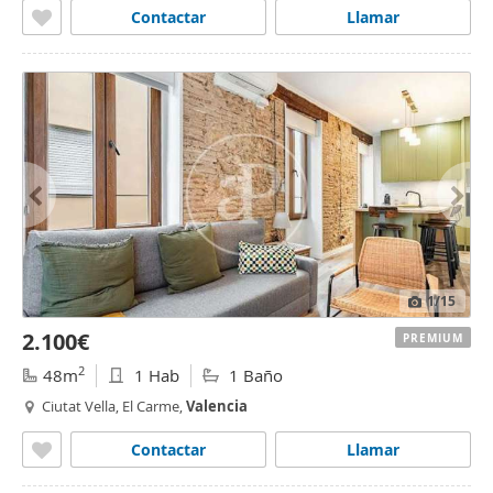
Contactar
Llamar
1
/15
2.100€
PREMIUM
2
48m
1 Hab
1 Baño
Ciutat Vella, El Carme,
Valencia
Contactar
Llamar