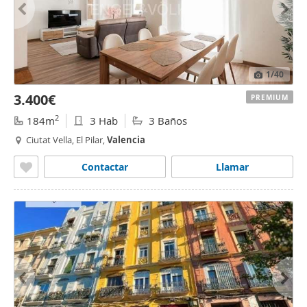
1
/40
3.400€
PREMIUM
2
184m
3 Hab
3 Baños
Ciutat Vella, El Pilar,
Valencia
Contactar
Llamar