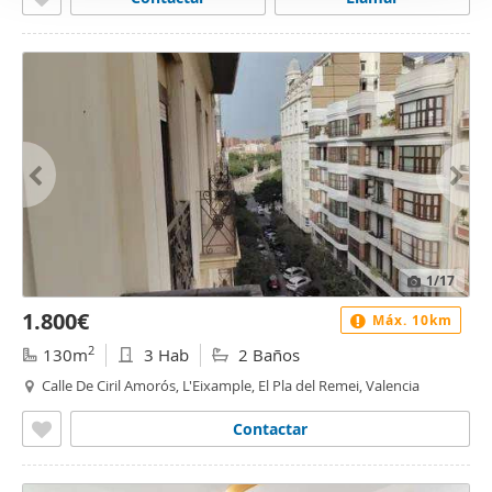
1
/17
1.800€
Máx. 10km
2
130m
3 Hab
2 Baños
Calle De Ciril Amorós, L'Eixample, El Pla del Remei, Valencia
Contactar