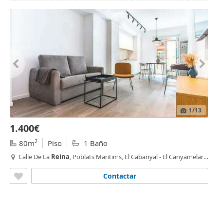
1
/13
1.400€
2
80m
Piso
1 Baño
Calle De La
Reina
, Poblats Maritims, El Cabanyal - El Canyamelar,
Valencia
Contactar