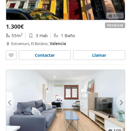
1
/16
1.300€
PREMIUM
2
55m
3 Hab
1 Baño
Extramurs, El Botànic,
Valencia
Contactar
Llamar
1
/10