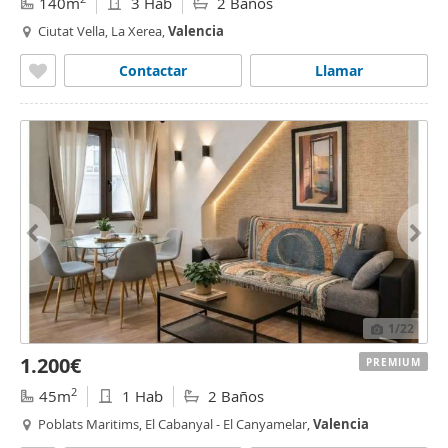
140m
3 Hab
2 Baños
Ciutat Vella, La Xerea,
Valencia
Contactar
Llamar
1
/22
1.200€
PREMIUM
2
45m
1 Hab
2 Baños
Poblats Maritims, El Cabanyal - El Canyamelar,
Valencia