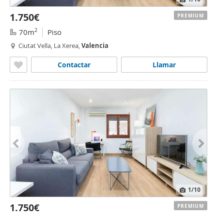
1.750€
PREMIUM
2
70m
Piso
Ciutat Vella, La Xerea,
Valencia
Contactar
Llamar
1
/10
1.750€
PREMIUM