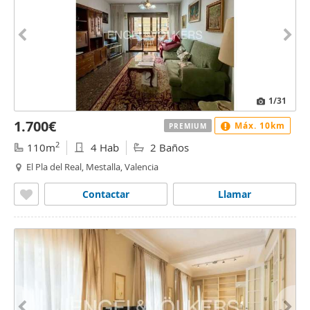
1
/31
1.700€
Máx. 10km
PREMIUM
2
110m
4 Hab
2 Baños
El Pla del Real, Mestalla, Valencia
Contactar
Llamar