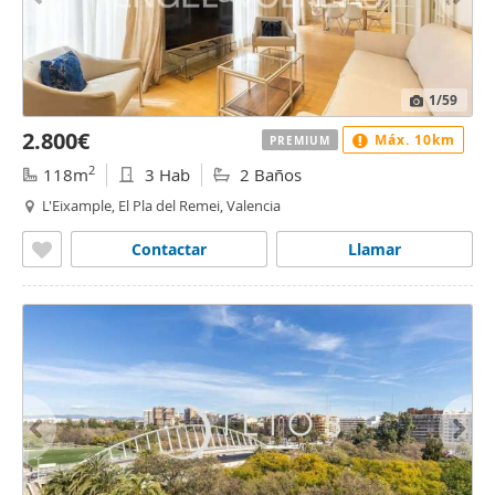
1
/59
2.800€
Máx. 10km
PREMIUM
2
118m
3 Hab
2 Baños
L'Eixample, El Pla del Remei, Valencia
Contactar
Llamar