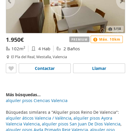
1
/18
1.950€
Máx. 10km
PREMIUM
2
102m
4 Hab
2 Baños
El Pla del Real, Mestalla, Valencia
Contactar
Llamar
Más búsquedas...
alquiler pisos Ciencias Valencia
Búsquedas similares a "Alquiler pisos Reino De Valencia":
alquiler áticos Valencia / València
,
alquiler pisos Ayora
Valencia Valencia
,
alquiler pisos San Juan De Dios Valencia
,
alquiler pisos Avda Primado Reig Valencia
,
alquiler piso