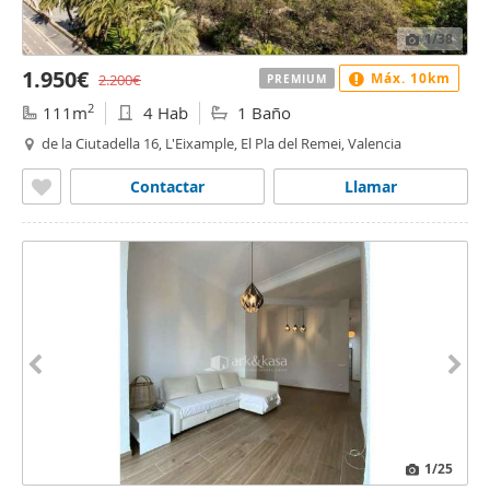
1
/38
1.950€
Máx. 10km
2.200€
PREMIUM
2
111m
4 Hab
1 Baño
de la Ciutadella 16, L'Eixample, El Pla del Remei, Valencia
Contactar
Llamar
1
/25