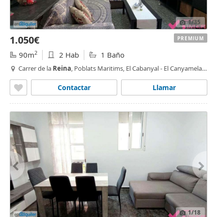
1
/35
1.050€
PREMIUM
2
90m
2 Hab
1 Baño
Carrer de la
Reina
, Poblats Maritims, El Cabanyal - El Canyamelar,
Valencia
Contactar
Llamar
1
/18