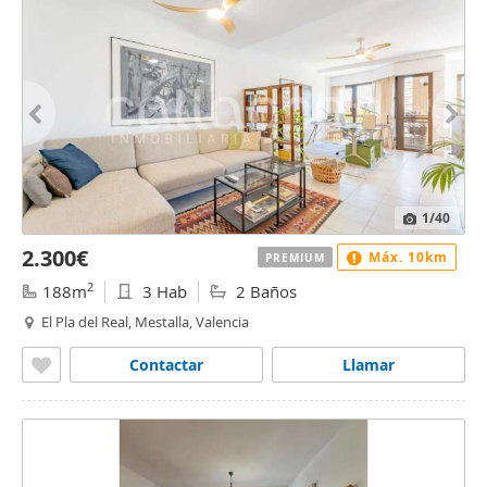
1
/40
2.300€
Máx. 10km
PREMIUM
2
188m
3 Hab
2 Baños
El Pla del Real, Mestalla, Valencia
Contactar
Llamar