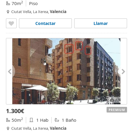
2
70m
Piso
Ciutat Vella, La Xerea,
Valencia
Contactar
Llamar
1
/8
1.300€
PREMIUM
2
50m
1 Hab
1 Baño
Ciutat Vella, La Xerea,
Valencia