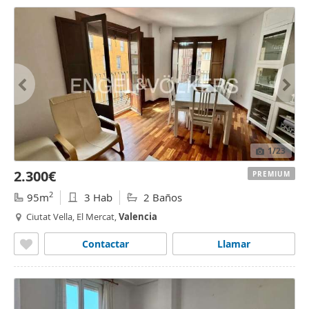
1
/23
2.300€
PREMIUM
2
95m
3 Hab
2 Baños
Ciutat Vella, El Mercat,
Valencia
Contactar
Llamar