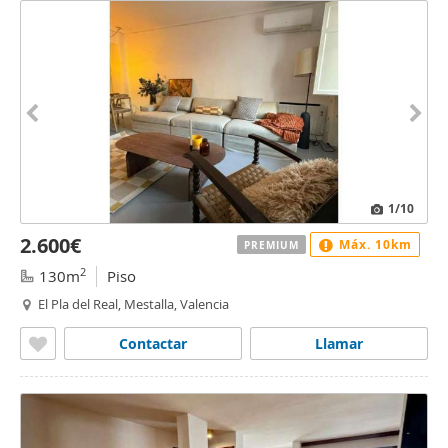
1
/10
2.600€
Máx. 10km
PREMIUM
2
130m
Piso
El Pla del Real, Mestalla, Valencia
Contactar
Llamar