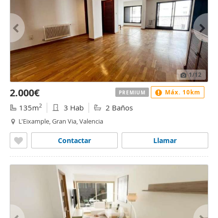
1
/12
2.000€
Máx. 10km
PREMIUM
2
135m
3 Hab
2 Baños
L'Eixample, Gran Via, Valencia
Contactar
Llamar