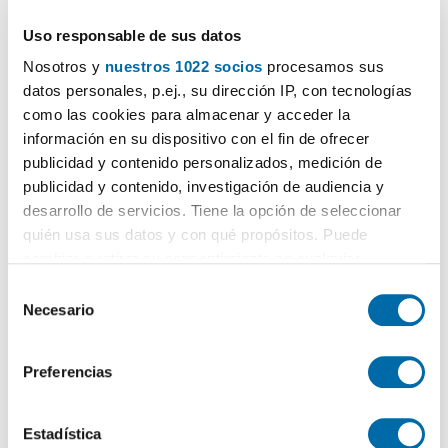
1.700€
Máx. 10km
PREMIUM
Uso responsable de sus datos
2
83m
3 Hab
2 Baños
Nosotros y
nuestros 1022 socios
procesamos sus
El Pla del Real, Mestalla, Valencia
datos personales, p.ej., su dirección IP, con tecnologías
Contactar
Llamar
como las cookies para almacenar y acceder la
información en su dispositivo con el fin de ofrecer
publicidad y contenido personalizados, medición de
publicidad y contenido, investigación de audiencia y
desarrollo de servicios. Tiene la opción de seleccionar
quién usa sus datos y con qué propósitos. Puede
cambiar o retirar su consentimiento en cualquier
momento desde la Declaración de cookies o clicando en
S
el Menú de consentimiento.
Necesario
e
l
Si lo permite, también quisiéramos:
e
1
/22
Preferencias
Recopilar información sobre su ubicación geográfica
c
2.000€
Máx. 10km
PREMIUM
que puede tener una precisión de varios metros
c
2
Identificar su dispositivo analizándolo activamente
97m
3 Hab
2 Baños
i
Estadística