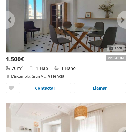
1
/20
1.500€
PREMIUM
2
70m
1 Hab
1 Baño
L'Eixample, Gran Via,
Valencia
Contactar
Llamar