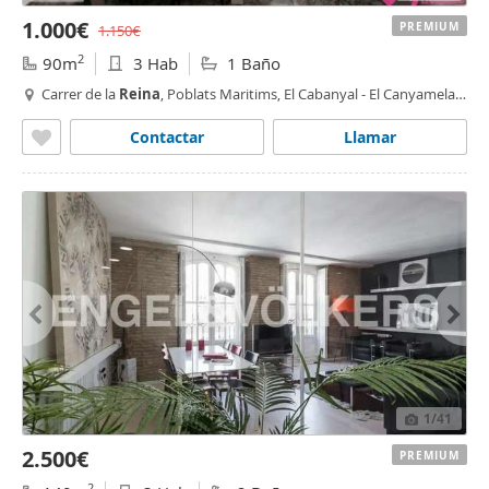
1.000€
PREMIUM
1.150€
2
90m
3 Hab
1 Baño
Carrer de la
Reina
, Poblats Maritims, El Cabanyal - El Canyamelar,
Valencia
Contactar
Llamar
1
/41
2.500€
PREMIUM
2