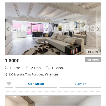
1
/40
1.800€
PREMIUM
2
122m
2 Hab
1 Baño
L'Olivereta, Tres Forques,
Valencia
Contactar
Llamar