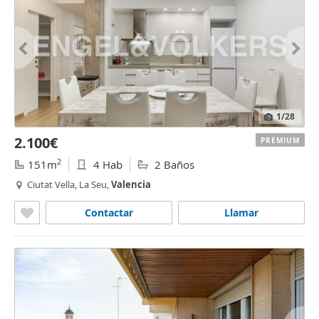
1
/28
2.100€
PREMIUM
2
151m
4 Hab
2 Baños
Ciutat Vella, La Seu,
Valencia
Contactar
Llamar