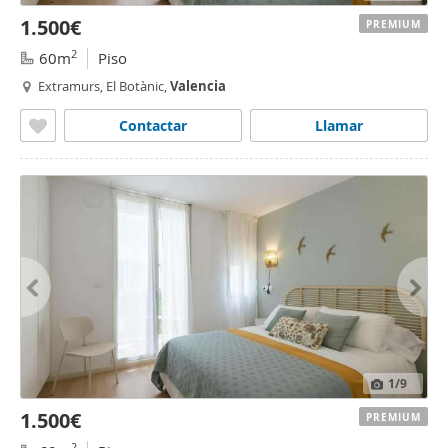
1.500€
PREMIUM
2
60m
Piso
Extramurs, El Botànic,
Valencia
Contactar
Llamar
1
/9
1.500€
PREMIUM
2