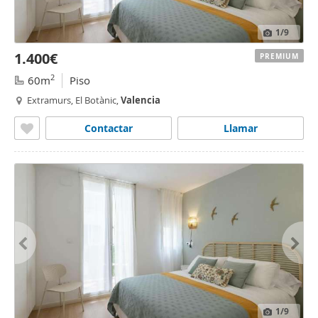
1
/9
1.400€
PREMIUM
2
60m
Piso
Extramurs, El Botànic,
Valencia
Contactar
Llamar
1
/9