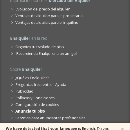
Información sobre el
Mercado del Alquiler
Evolución del precio del alquiler
Ventajas de alquilar: para el propietario
Ventajas de alquilar: para el inquilino
Enalquiler
en la red
Organiza tu traslado de piso
¡Recomienda Enalquiler a un amigo!
Sobre
Enalquiler
¿Qué es Enalquiler?
Preguntas frecuentes - Ayuda
Publicidad
Políticas y Condiciones
Configuración de cookies
Anuncia tu piso
Servicios para anunciantes profesionales
Anuncio de fusión
×
We have detected that your language is English
. Do you