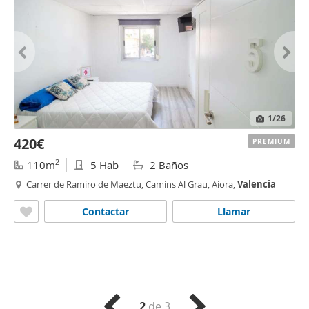
1
/26
420€
PREMIUM
2
110m
5 Hab
2 Baños
Carrer de Ramiro de Maeztu, Camins Al Grau, Aiora,
Valencia
Contactar
Llamar
2
de 3