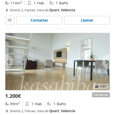
2
114m
1 Hab
1 Baño
Gremis 2, Patraix, Vara de
Quart
,
Valencia
Contactar
Llamar
1
/37
1.200€
PREMIUM
2
99m
1 Hab
1 Baño
Gremis 2, Patraix, Vara de
Quart
,
Valencia