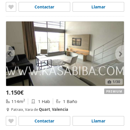
Contactar
Llamar
1
/30
1.150€
PREMIUM
2
114m
1 Hab
1 Baño
Patraix, Vara de
Quart
,
Valencia
Contactar
Llamar