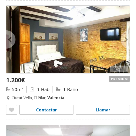
1
/3
1.200€
PREMIUM
2
50m
1 Hab
1 Baño
Ciutat Vella, El Pilar,
Valencia
Contactar
Llamar