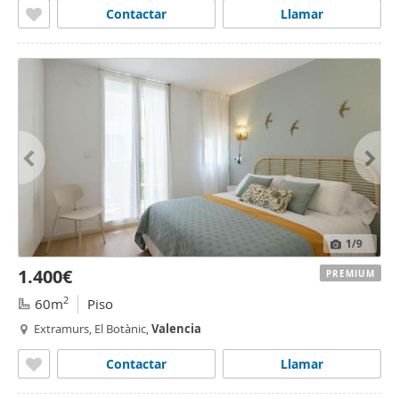
Contactar
Llamar
1
/9
1.400€
PREMIUM
2
60m
Piso
Extramurs, El Botànic,
Valencia
Contactar
Llamar