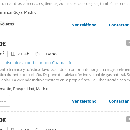
tran centros comerciales, tiendas, zonas de ocio, colegios; también se encu
canía el WiZink Center (antes conocido como
Palacio
de los
Deportes
), y el
amanca, Goya, Madrid
iro. Asimismo destaca la proximidad del famoso Mercado de Torrijos y la pos
ilar plaza de garaje en el entorno.
Ver teléfono
Contactar
0€
2
m
2 Hab
1 Baño
er piso aire acondicionado Chamartín
ento térmico y acústico, favoreciendo el confort interior y una mayor eficien
ica durante todo el año. Dispone de calefacción individual de gas natural. Se
eblar. La vivienda incluye trastero en la propia finca. La urbanización con e
omunes: piscinas, pistas de tenis y pádel y cancha de baloncesto, ideales p
martín, Prosperidad, Madrid
ar del ocio y el
deporte
sin
Ver teléfono
Contactar
encia
0€
2