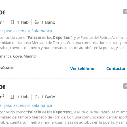
0€
2
m
1 Hab
1 Baño
ler piso ascensor Salamanca
 conocido como “
Palacio
de los
Deportes
”), y el Parque del Retiro. Asimism
ximidad del famoso Mercado de Torrijos. Con una comunicación de transpor
rable, cuenta con metro y numerosas líneas de autobús en la puerta, y se h
nte conectado por coche a las vías principales de la ciudad.
amanca, Goya, Madrid
Ver teléfono
Contactar
0€
2
m
1 Hab
1 Baño
ler piso ascensor Salamanca
 conocido como “
Palacio
de los
Deportes
”), y el Parque del Retiro. Asimism
ximidad del famoso Mercado de Torrijos. Con una comunicación de transpor
rable, cuenta con metro y numerosas líneas de autobús en la puerta, y se h