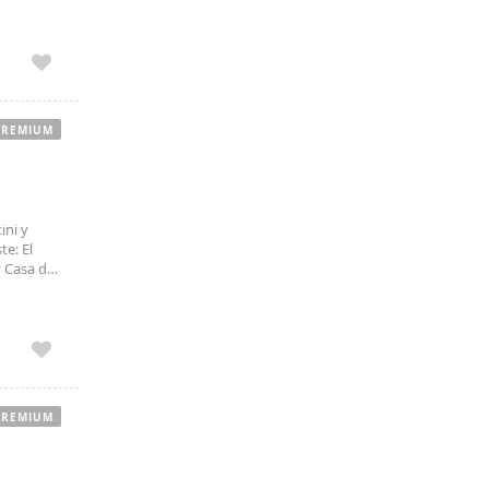
PREMIUM
ini y
e: El
y Casa de
 plaza. El
PREMIUM