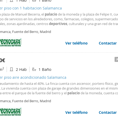
m
1 Hab
1 Baño
er piso con 1 habitacion Salamanca
a plaza de Manuel Becerra, el
palacio
de la moneda y la plaza de Felipe II, c
po de servicios en los alrededores, como, farmacias, colegios, supermercado
les, zonas ajardinadas, centros
deportivos
, culturales y una gran red de tr
.
amanca, Fuente del Berro, Madrid
Ver teléfono
Contactar
0€
2
m
2 Hab
1 Baño
er piso aire acondicionado Salamanca
eudamiento de hasta el 40%. La finca cuenta con ascensor, portero físico, g
. La vivienda cuenta con plaza de garaje de grandes dimensiones en el mismo
 entre el parque de la fuente del berro y el
palacio
de la moneda, cuenta c
 servicios en los alrededores, como farmacias, colegios, supermercados, hosp
amanca, Fuente del Berro, Madrid
ajardinadas, centros
deportivos
, culturales y una gran red de transporte púb
sa dispone de un servicio financiero de consulta gratuita para nuestros clie
Ver teléfono
Contactar