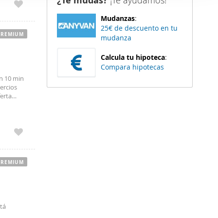
¿Te mudas?
¡Te ayudamos!
er funciones
Mudanzas
:
 haga del
25€ de descuento en tu
den
PREMIUM
mudanza
r del uso
Calcula tu hipoteca
:
Compara hipotecas
en 10 min
ercios
ferta
 4 min a
PREMIUM
tá