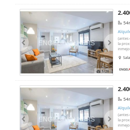
2.40
54
Alqui
(antes
la pro
inmejo
fácilme
Sal
1
/26
2.40
54
Alqui
(antes
la pro
inmejo