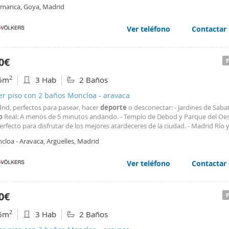
nte conectado por coche a las vías principales de la ciudad.
amanca, Goya, Madrid
Ver teléfono
Contactar
0€
2
6m
3 Hab
2 Baños
er piso con 2 baños Moncloa - aravaca
rid, perfectos para pasear, hacer
deporte
o desconectar: - Jardines de Sabat
o
Real: A menos de 5 minutos andando. - Templo de Debod y Parque del Oest
erfecto para disfrutar de los mejores atardeceres de la ciudad. - Madrid Río 
 Conectados directamente a través de los nuevos senderos peatonales de la
cloa - Aravaca, Argüelles, Madrid
iento no existe en esta zona. Estás
Ver teléfono
Contactar
0€
2
6m
3 Hab
2 Baños