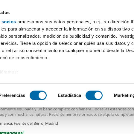
datos
 socios
procesamos sus datos personales, p.ej., su dirección I
Precio
Superficie
Habitaciones
Más filtros - 2
es para almacenar y acceder la información en su dispositivo co
nido personalizados, medición de publicidad y contenido, investi
Alquiler pisos Palacio De Los Deportes Madrid
servicios. Tiene la opción de seleccionar quién usa sus datos y 
 o retirar su consentimiento en cualquier momento desde la Dec
Ordenación Enalqu
as)
Menú de consentimiento.
siéramos:
0€
 sobre su ubicación geográfica que puede tener una precisión de
2
m
1 Hab
1 Baño
tivo analizándolo activamente para buscar características específ
Preferencias
Estadística
Marketin
ler piso amueblado ascensor Salamanca
a pequeña terraza cerrada a modo de tendedero, cocina independiente
tamente equipada y un baño completo con bañera. Todas las estancias con
sobre cómo se procesan sus datos personales y establezca su
as y con mucha luz natural. Recientemente reformado, se alquila complet
 de datos
. Puede cambiar o retirar su consentimiento en cualq
do. Dispone de calefacción central. Ubicada entre la plaza de Manuel Becerr
amanca, Fuente del Berro, Madrid
es.
o
de la moneda y la plaza de Felipe II, cuenta con todo tipo de servicios en l
ores, como, farmacias, colegios, supermercados, hospitales, zonas ajardina