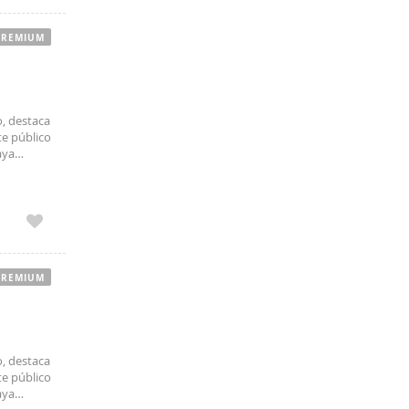
PREMIUM
o, destaca
te público
aya
PREMIUM
o, destaca
te público
aya