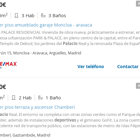
0€
2
0m
3 Hab
3 Baños
ler piso amueblado garaje Moncloa - aravaca
 PALACE RESIDENCIAL Vivienda de obra nueva, prácticamente a estrenar, en
iosa urbanización PARK & PALACE, en pleno centro de la capital, entre el Par
 Templo de Debod, los jardines del
Palacio
Real y la renovada Plaza de Españ
io de diseño moderno y vanguardista, con amplias y lujosas zonas comunes:
rún 15, Moncloa - Aravaca, Argüelles, Madrid
lanta baja y piscina en la azotea/solarium
Ver teléfono
Contactar
0€
2
m
2 Hab
1 Baño
er piso terraza y ascensor Chamberí
acio
Real. El entorno se completa con otras zonas verdes como el Parque d
der, además de instalaciones
deportivas
y el gimnasio GoFit. La zona cuen
elente red de transporte público, con las estaciones de metro de Islas Filipi
les, numerosas líneas de autobús y el intercambiador de Moncloa, así como
mberí, Gaztambide, Madrid
a la A-6 y la M-30, lo que garantiza una conexión ágil tanto dentro como fue