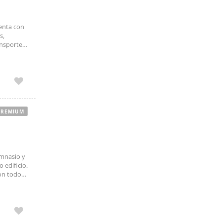
uenta con
s,
ansporte
PREMIUM
imnasio y
 edificio.
on todo
itales,
lico.
ntes.