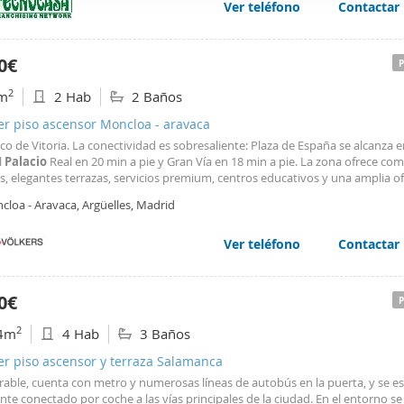
s
deportivos
, culturales y una gran red de transporte público.
Ver teléfono
Contactar
web se usan para personalizar el contenido y los anuncios, ofrec
ar el tráfico. Además, compartimos información sobre el uso que
tners de redes sociales, publicidad y análisis web, quienes pue
0€
ación que les haya proporcionado o que hayan recopilado a parti
2
m
2 Hab
2 Baños
vicios.
er piso ascensor Moncloa - aravaca
co de Vitoria. La conectividad es sobresaliente: Plaza de España se alcanza 
l
Palacio
Real en 20 min a pie y Gran Vía en 18 min a pie. La zona ofrece com
s, elegantes terrazas, servicios premium, centros educativos y una amplia o
ómica. Para el ocio, disfrute de paseos y
deporte
en el Parque del Oeste (a
cloa - Aravaca, Argüelles, Madrid
del ambiente cultural
Ver teléfono
Contactar
0€
2
4m
4 Hab
3 Baños
er piso ascensor y terraza Salamanca
rable, cuenta con metro y numerosas líneas de autobús en la puerta, y se es
nte conectado por coche a las vías principales de la ciudad. En el entorno se