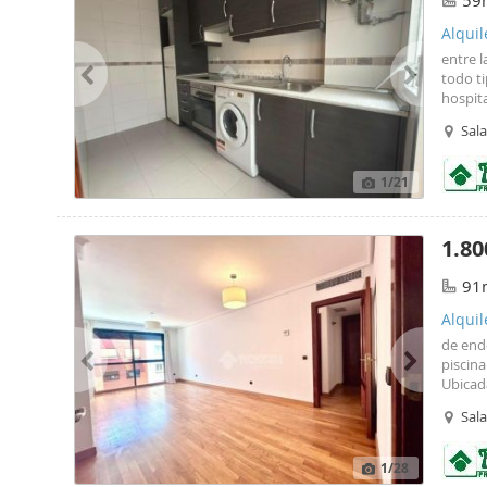
59
Alquil
entre l
todo ti
hospita
público
Sal
1
/21
1.80
91
Alquil
de end
piscina
Ubicada
tipo de
Sal
zonas 
Tecnoca
1
/28