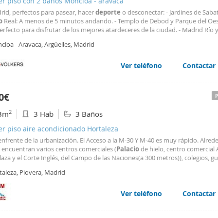
er piso con 2 baños Moncloa - aravaca
rid, perfectos para pasear, hacer
deporte
o desconectar: - Jardines de Sabat
o
Real: A menos de 5 minutos andando. - Templo de Debod y Parque del Oest
erfecto para disfrutar de los mejores atardeceres de la ciudad. - Madrid Río 
 Conectados directamente a través de los nuevos senderos peatonales de la
cloa - Aravaca, Argüelles, Madrid
iento no existe en esta zona. Estás
Ver teléfono
Contactar
0€
2
3m
3 Hab
3 Baños
er piso aire acondicionado Hortaleza
nfrente de la urbanización. El Acceso a la M-30 Y M-40 es muy rápido. Alred
 encuentran varios centros comerciales (
Palacio
de hielo, centro comercial 
laza y el Corte Inglés, del Campo de las Naciones(a 300 metros)), colegios, gu
as, restaurantes, zonas de ocio e instalaciones
deportivas
. Parques próxim
taleza, Piovera, Madrid
s: El parque Juan Carlos I (segundo parque más grande de España, con lago,
 libre…), parque Juan Pablo II y el parque el Capricho, se encuentran en las
ciones al igual que el IFEMA.
Ver teléfono
Contactar