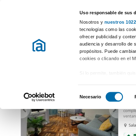
Uso responsable de sus 
Especialistas en pisos en alquiler
Nosotros y
nuestros 1022
Madrid
Elegir distrito
tecnologías como las cooki
ofrecer publicidad y conte
Inicio
Alquiler pisos Madrid provincia
Alquiler pisos Madrid
audiencia y desarrollo de 
propósitos. Puede cambiar
Alquiler pisos Palacio De Los Deportes Madrid
(36 viviend
cookies o clicando en el 
Si lo permite, también qui
1.35
Recopilar información
69
metros
S
Identificar su disposi
Necesario
Alqui
e
digitales)
hay un
l
comple
Obtenga más información 
e
ventan
preferencias en la
sección
amuebla
c
Sal
en la Declaración de cooki
palaci
c
alreded