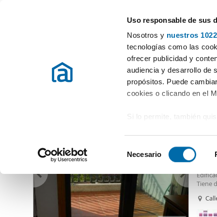
Uso responsable de sus 
Especialistas en pisos en alquiler
Nosotros y
nuestros 1022
Vigo
Elegir distrito
tecnologías como las cooki
ofrecer publicidad y conte
Inicio
Alquiler pisos Pontevedra
Alquiler pisos Vigo
Alquiler
audiencia y desarrollo de 
propósitos. Puede cambiar
Alquiler pisos Garcia Barbon Vigo
(4 viviendas)
cookies o clicando en el 
Si lo permite, también qui
750
Recopilar información
71
metros
S
Identificar su disposi
Necesario
Alquil
e
digitales)
Se alqu
l
Edifica
Obtenga más información 
e
Tiene 
preferencias en la
sección
plaza d
c
Call
impago
en la Declaración de cooki
c