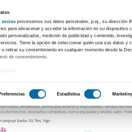
datos
 socios
procesamos sus datos personales, p.ej., su dirección I
Precio
Superficie
Habitaciones
Más filtros - 2
es para almacenar y acceder la información en su dispositivo co
nido personalizados, medición de publicidad y contenido, investi
 pisos Garcia Barbon Vigo
servicios. Tiene la opción de seleccionar quién usa sus datos y 
 o retirar su consentimiento en cualquier momento desde la Dec
Ordenación Enalqu
Menú de consentimiento.
siéramos:
€
DE
 sobre su ubicación geográfica que puede tener una precisión de
2
m
2 Hab
2 Baños
tivo analizándolo activamente para buscar características específ
Preferencias
Estadística
Marketin
er piso ascensor y terraza Teis
ila
piso
en una zona tranquila y próximo a la centrica Avda de
Garcia
Barb
ción nueva, amueblado, planta alta, exterior y muy soleado. Terraza con vist
sobre cómo se procesan sus datos personales y establezca su
dos dormitorios, dos baños completos, cocina equipada y amplio salón. Tras
 de datos
. Puede cambiar o retirar su consentimiento en cualq
e garaje. Los gastos de comunidad están incluidos en el precio. Se pide seg
e sanjurjo badia. 53, Teis, Vigo
 de alquileres como garantía. Pida información sin compromiso.
es.