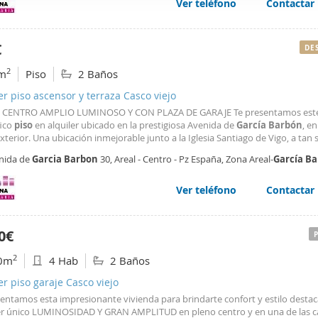
Ver teléfono
Contactar
web se usan para personalizar el contenido y los anuncios, ofrec
ar el tráfico. Además, compartimos información sobre el uso que
tners de redes sociales, publicidad y análisis web, quienes pue
€
DE
ación que les haya proporcionado o que hayan recopilado a parti
2
m
Piso
2 Baños
vicios.
er piso ascensor y terraza Casco viejo
 CENTRO AMPLIO LUMINOSO Y CON PLAZA DE GARAJE Te presentamos est
ico
piso
en alquiler ubicado en la prestigiosa Avenida de
García
Barbón
, e
exterior. Una ubicación inmejorable junto a la Iglesia Santiago de Vigo, a tan
e la Plaza de Compostela y del centro comercial Vialia. ¡El centro de la ciuda
nida de
Garcia
Barbon
30, Areal - Centro - Pz España, Zona Areal-
García
Ba
uz y amplitud garantizadas Este
piso
de 82
o
Ver teléfono
Contactar
0€
2
0m
4 Hab
2 Baños
er piso garaje Casco viejo
sentamos esta impresionante vivienda para brindarte confort y estilo destac
er único LUMINOSIDAD Y GRAN AMPLITUD en pleno centro y en una de las c