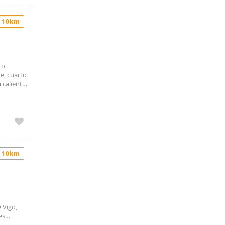
 10km
to
e, cuarto
 caliente
bodega en
es del
 10km
 Vigo,
es