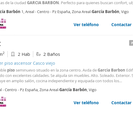
das de la ciudad
GARCIA
BARBON
. Perfecto para quienes buscan confort, ub
 de vida. Justo enfrente esta el ascensor que te llevara apenas en unos minu
cía
Barbón
1, Areal - Centro - Pz España, Zona Areal-
García
Barbón
, Vigo
 comercial Vialia Zona llana cómoda
Ver teléfono
Contactar
€
2
m
2 Hab
2 Baños
er piso ascensor Casco viejo
ible
piso
seminuevo situado en la zona centro. Avda de
Garcia
Barbon
Edif
o con excelentes calidades. Se alquila sin muebles. Alto. Soleado. Exterior. 
buye en amplio salón, cocina independiente y equipada con todos los
odomésticos, dos dormitorios con armarios empotrados, dos baños complet
l - Centro - Pz España, Zona Areal-
García
Barbón
, Vigo
ha y otro con bañera hidromasaje. Plaza de garaje y trastero con acceso di
a vivienda. Los gastos de la comunidad están incluidos en el precio. Pida in
elo sin compromiso.
Ver teléfono
Contactar