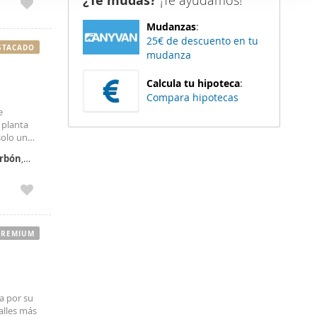
¿Te mudas?
¡Te ayudamos!
er funciones
Mudanzas
:
 haga del
25€ de descuento en tu
den
STACADO
mudanza
r del uso
Calcula tu hipoteca
:
Compara hipotecas
e
n planta
 solo unos
d a tus
rbón
,
PREMIUM
a por su
alles más