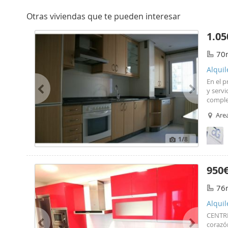
Otras viviendas que te pueden interesar
1.05
70
Alquil
En el p
y servi
comple
parquet
Area
adicion
amuebl
ha enco
1
/8
950
76
Alquil
CENTRI
corazó