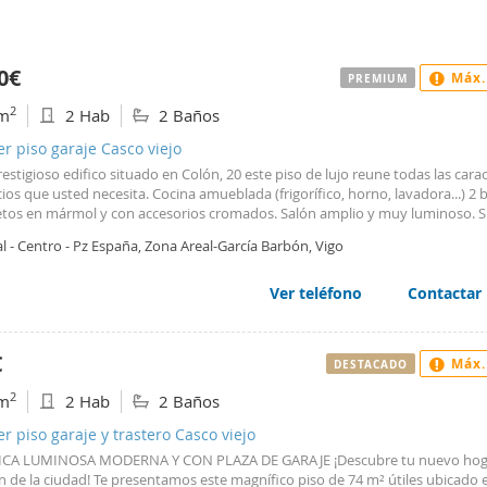
0€
Máx.
PREMIUM
2
m
2 Hab
2 Baños
er piso garaje Casco viejo
restigioso edifico situado en Colón, 20 este piso de lujo reune todas las carac
cios que usted necesita. Cocina amueblada (frigorífico, horno, lavadora...) 2
tos en mármol y con accesorios cromados. Salón amplio y muy luminoso. S
 de roble americano. Acristalamiento " CLIMALIT ". Plaza de garaje en edific
l - Centro - Pz España, Zona Areal-García Barbón, Vigo
ales). Aislamiento acústico y térmico, caldera individual y agua caliente. To
ado. Gastos de comunidad incluidos. No se admiten mascotas. No busque 
ntrado lo que necesita. Le esperamos en Colón, 20 - Vigo.
Ver teléfono
Contactar
€
Máx.
DESTACADO
2
m
2 Hab
2 Baños
er piso garaje y trastero Casco viejo
CA LUMINOSA MODERNA Y CON PLAZA DE GARAJE ¡Descubre tu nuevo hoga
n de la ciudad! Te presentamos este magnífico piso de 74 m² útiles ubicado 