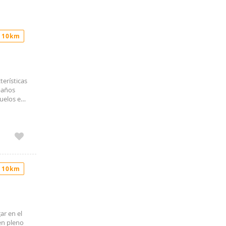
 10km
terísticas
 baños
uelos en
io (100€
talmente
más, ya
 10km
r en el
en pleno