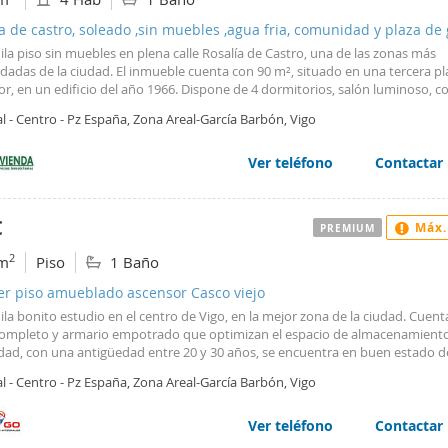
a de castro, soleado ,sin muebles ,agua fria, comunidad y plaza de 
das
ila piso sin muebles en plena calle Rosalía de Castro, una de las zonas más
adas de la ciudad. El inmueble cuenta con 90 m², situado en una tercera pl
r, en un edificio del año 1966. Dispone de 4 dormitorios, salón luminoso, c
ada con gas ciudad, y 2 baños completos (uno con ducha y otro con bañera
l - Centro - Pz España, Zona Areal-García Barbón, Vigo
 incluye 2 balcones, suelos de parquet y gres, ventanas de aluminio y es ex
 de Castro. Está sin amueblar y no cuenta con nevera ni lavadora. Gastos y
ones: La comunidad y el agua están incluidos en el precio (aprox. 100 €/mes
Ver teléfono
Contactar
de luz, gas natural , y la tasa de basura anual serán por cuenta del inquilino.
e plaza de garaje en Rúa Areal, válida para coche pequeño. REQUISITO SEGU
OS.
€
Máx.
PREMIUM
2
m
Piso
1 Baño
er piso amueblado ascensor Casco viejo
ila bonito estudio en el centro de Vigo, en la mejor zona de la ciudad. Cuen
ompleto y armario empotrado que optimizan el espacio de almacenamiento
dad, con una antigüedad entre 20 y 30 años, se encuentra en buen estado d
ación y dispone de calefacción de gas natural, suelos de parquet y carpinte
l - Centro - Pz España, Zona Areal-García Barbón, Vigo
r de aluminio, que garantizan un ambiente cálido y confortable. La cocina e
a y amueblada, facilitando su uso inmediato. El edificio cuenta con ascenso
 automático, puerta blindada y teléfono. Es un piso exterior, ideal para qui
Ver teléfono
Contactar
 un espacio funcional y luminoso. No se permiten mascotas.