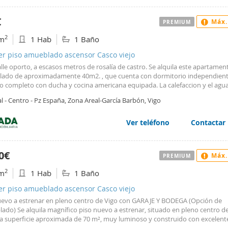
€
Máx.
PREMIUM
2
m
1 Hab
1 Baño
er piso amueblado ascensor Casco viejo
alle oporto, a escasos metros de rosalía de castro. Se alquila este apartamen
ado de aproximadamente 40m2. , que cuenta con dormitorio independient
o completo con ducha y cocina americana equipada. La calefaccion y el agua
éctricas. Cuenta con dos armarios empotrados. A mayores dispone de una 
l - Centro - Pz España, Zona Areal-García Barbón, Vigo
ano. No se admiten mascotas. Se require como garantía cumplir las condicion
de alquiler.
Ver teléfono
Contactar
0€
Máx.
PREMIUM
2
m
1 Hab
1 Baño
er piso amueblado ascensor Casco viejo
uevo a estrenar en pleno centro de Vigo con GARAJE Y BODEGA (Opción de
ado) Se alquila magnífico piso nuevo a estrenar, situado en pleno centro de
a superficie aproximada de 70 m², muy luminoso y construido con excelent