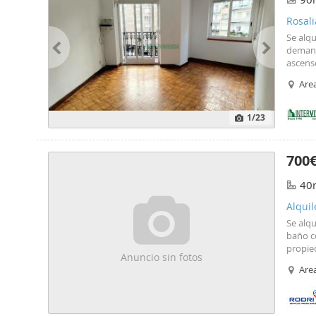
Rosali
inclui
Se alqu
demand
ascenso
amuebl
Area
Además,
Rosalía
condici
1
/23
gastos 
Incluy
IMPAG
700
40
Alquil
Se alqu
baño c
propie
Anuncio sin fotos
conserv
Area
exterio
equipad
portero
buscan