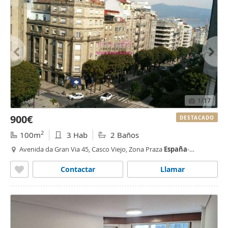
1
/17
900€
DESTACADO
2
100m
3 Hab
2 Baños
Avenida da Gran Via 45, Casco Viejo, Zona Praza
España
-
Casablanca,
Vigo
Contactar
Llamar