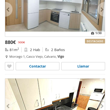
1
/30
880€
DESTACADO
900€
2
81m
2 Hab
2 Baños
Morcego 1, Casco Viejo, Calvario,
Vigo
Contactar
Llamar