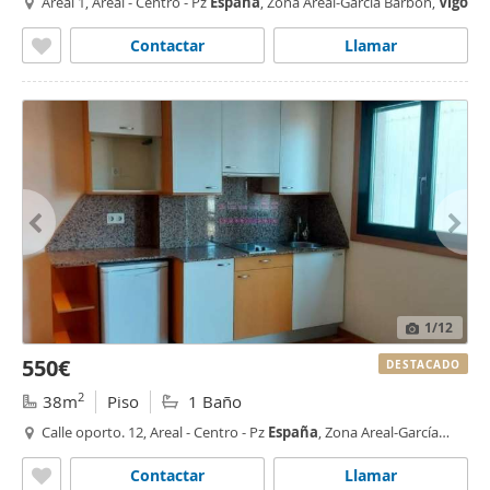
Areal 1, Areal - Centro - Pz
España
, Zona Areal-García Barbón,
Vigo
Contactar
Llamar
1
/12
550€
DESTACADO
2
38m
Piso
1 Baño
Calle oporto. 12, Areal - Centro - Pz
España
, Zona Areal-García
Barbón,
Vigo
Contactar
Llamar