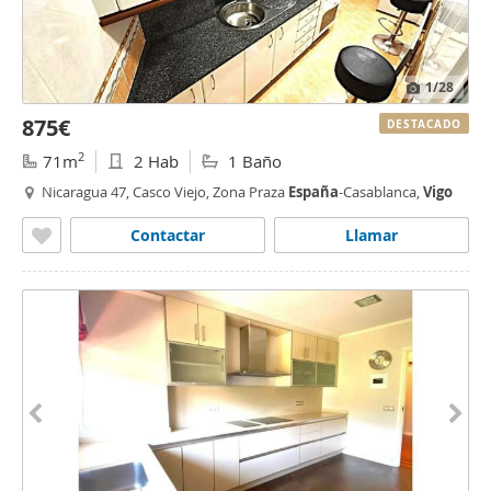
1
/28
875€
DESTACADO
2
71m
2 Hab
1 Baño
Nicaragua 47, Casco Viejo, Zona Praza
España
-Casablanca,
Vigo
Contactar
Llamar