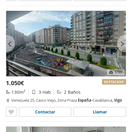
1
/35
1.050€
DESTACADO
2
130m
3 Hab
2 Baños
Venezuela 25, Casco Viejo, Zona Praza
España
-Casablanca,
Vigo
Contactar
Llamar