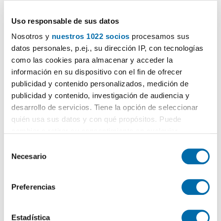
1.100€
DESTACADO
2
65m
1 Hab
1 Baño
Uso responsable de sus datos
Areal - Centro - Pz
España
, Zona Areal-García Barbón,
Vigo
Nosotros y
nuestros 1022 socios
procesamos sus
datos personales, p.ej., su dirección IP, con tecnologías
Contactar
Llamar
como las cookies para almacenar y acceder la
información en su dispositivo con el fin de ofrecer
publicidad y contenido personalizados, medición de
publicidad y contenido, investigación de audiencia y
desarrollo de servicios. Tiene la opción de seleccionar
quién usa sus datos y con qué propósitos. Puede
cambiar o retirar su consentimiento en cualquier
momento desde la Declaración de cookies o clicando en
S
el Menú de consentimiento.
Necesario
e
l
Si lo permite, también quisiéramos:
1
/20
e
Preferencias
Recopilar información sobre su ubicación geográfica
c
900€
DESTACADO
que puede tener una precisión de varios metros
c
2
83m
Piso
2 Baños
Identificar su dispositivo analizándolo activamente
i
Estadística