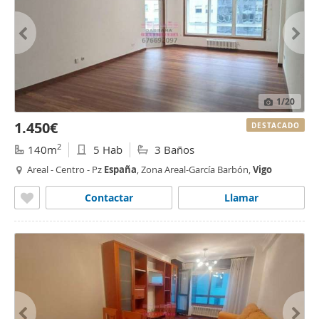
1
/20
1.450€
DESTACADO
2
140m
5 Hab
3 Baños
Areal - Centro - Pz
España
, Zona Areal-García Barbón,
Vigo
Contactar
Llamar