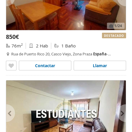
1
/24
850€
DESTACADO
2
76m
2 Hab
1 Baño
Rua de Puerto Rico 20, Casco Viejo, Zona Praza
España
-
Casablanca,
Vigo
Contactar
Llamar