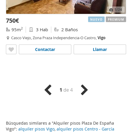
1
/24
750€
NUEVO
PREMIUM
2
95m
3 Hab
2 Baños
Casco Viejo, Zona Praza Independencia-O Castro,
Vigo
Contactar
Llamar
1
de 4
Búsquedas similares a "Alquiler pisos Plaza De España
Vigo":
alquiler pisos Vigo
,
alquiler pisos Centro - García