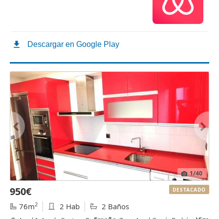
1
/40
950€
DESTACADO
2
76m
2 Hab
2 Baños