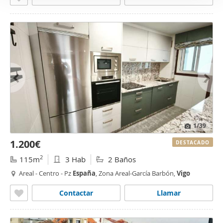
1
/39
1.200€
DESTACADO
2
115m
3 Hab
2 Baños
Areal - Centro - Pz
España
, Zona Areal-García Barbón,
Vigo
Contactar
Llamar