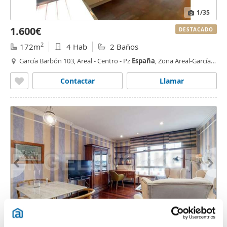
1
/35
1.600€
DESTACADO
2
172m
4 Hab
2 Baños
García Barbón 103, Areal - Centro - Pz
España
, Zona Areal-García
Barbón,
Vigo
Contactar
Llamar
1
/40