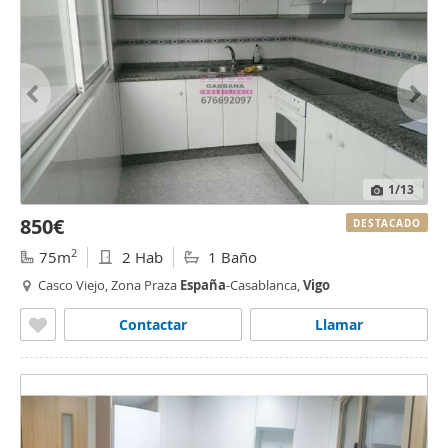
1
/13
850€
DESTACADO
2
75m
2 Hab
1 Baño
Casco Viejo, Zona Praza
España
-Casablanca,
Vigo
Contactar
Llamar