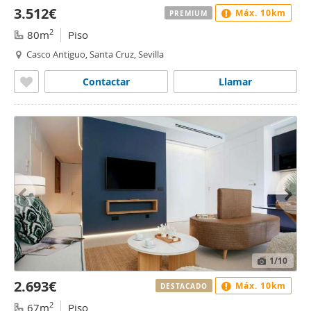
3.512€
Máx. 10km
PREMIUM
2
80m
Piso
Casco Antiguo, Santa Cruz, Sevilla
Contactar
Llamar
1
/10
2.693€
Máx. 10km
DESTACADO
2
67m
Piso