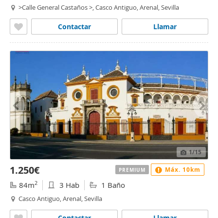
>Calle General Castaños >, Casco Antiguo, Arenal, Sevilla
Contactar
Llamar
1
/15
1.250€
Máx. 10km
PREMIUM
2
84m
3 Hab
1 Baño
Casco Antiguo, Arenal, Sevilla
Contactar
Llamar