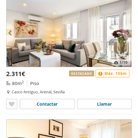
1
/10
2.311€
Máx. 10km
DESTACADO
2
80m
Piso
Casco Antiguo, Arenal, Sevilla
Contactar
Llamar