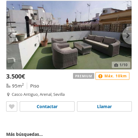
1
/10
3.500€
Máx. 10km
PREMIUM
2
95m
Piso
Casco Antiguo, Arenal, Sevilla
Contactar
Llamar
Más búsquedas...