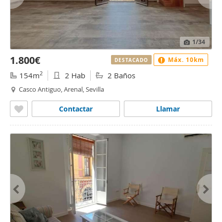
1
/34
1.800€
Máx. 10km
DESTACADO
2
154m
2 Hab
2 Baños
Casco Antiguo, Arenal, Sevilla
Contactar
Llamar