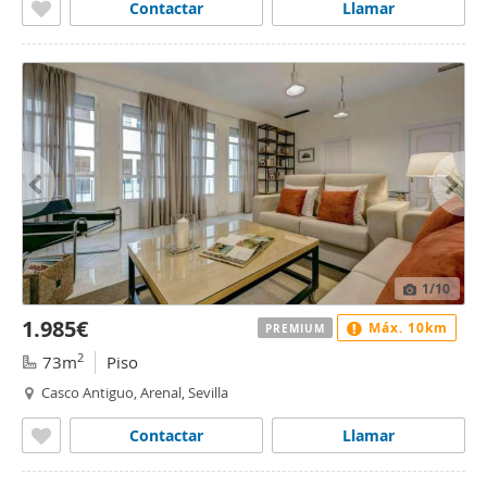
Contactar
Llamar
1
/10
1.985€
Máx. 10km
PREMIUM
2
73m
Piso
Casco Antiguo, Arenal, Sevilla
Contactar
Llamar