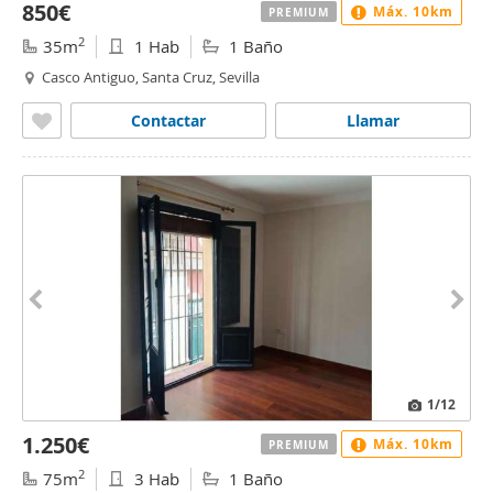
850€
Máx. 10km
PREMIUM
2
35m
1 Hab
1 Baño
Casco Antiguo, Santa Cruz, Sevilla
Contactar
Llamar
1
/12
1.250€
Máx. 10km
PREMIUM
2
75m
3 Hab
1 Baño