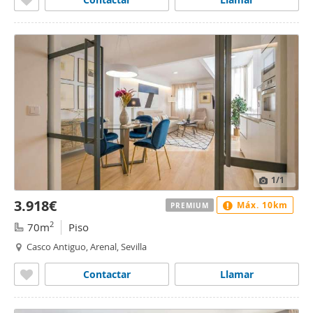
1
/1
3.918€
Máx. 10km
PREMIUM
2
70m
Piso
Casco Antiguo, Arenal, Sevilla
Contactar
Llamar