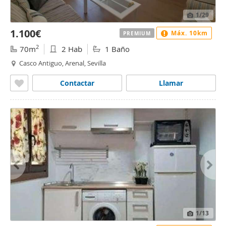
1
/29
1.100€
Máx. 10km
PREMIUM
2
70m
2 Hab
1 Baño
Casco Antiguo, Arenal, Sevilla
Contactar
Llamar
1
/13