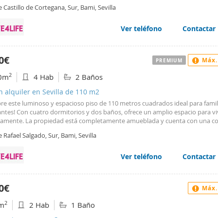
piedad se encuentra completamente amueblada y cuenta con una cocina e
e Castillo de Cortegana, Sur, Bami, Sevilla
ada, lista para su uso inmediato. Además, dispone de aire acondicionado p
r un ambiente agradable en cualquier estación del año y ascensor para facil
 Su ubicación exterior garantiza una excelente iluminación natural, creando
Ver teléfono
Contactar
te cálido y acogedor. Una oportunidad única en una zona demandada, perf
 valoran la comodidad y la calidad de vida.
0€
Máx.
PREMIUM
2
0m
4 Hab
2 Baños
n alquiler en Sevilla de 110 m2
re este luminoso y espacioso piso de 110 metros cuadrados ideal para famil
ntes! Con cuatro dormitorios y dos baños, ofrece un amplio espacio para vi
mente. La propiedad está completamente amueblada y cuenta con una co
da y amueblada, perfecta para preparar tus mejores recetas. Situada en un
e Rafael Salgado, Sur, Bami, Sevilla
r, disfruta de la luz natural en cada rincón. Además, podrás relajarte en el ja
tario o disfrutar de la piscina compartida en los meses de verano. Con asce
comodidad, este piso combina funcionalidad y confort en un entorno dem
Ver teléfono
Contactar
das la oportunidad de vivir en un espacio que lo tiene todo.
0€
Máx.
2
m
2 Hab
1 Baño