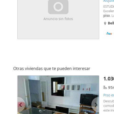
Alquil
ESTUDIA
Excele
piso
. 
Anuncio sin fotos
COMPLE
Bel
equipa
Otras viviendas que te pueden interesar
1.03
95
Piso e
Descub
comodi
este in