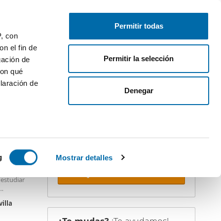
Publica gratis
Inicia sesión
Permitir todas
P, con
n el fin de
Permitir la selección
gación de
con qué
laración de
iler
Denegar
¡Crea tu alerta!
No dejes que te adelanten. Recibe en
tu correo
todas las novedades
de
STACADO
esta búsqueda.
 varios
icas (huellas
g
Mostrar detalles
ible en
Recibir alertas
 estudiar
s
uier momento
ompleto,
villa