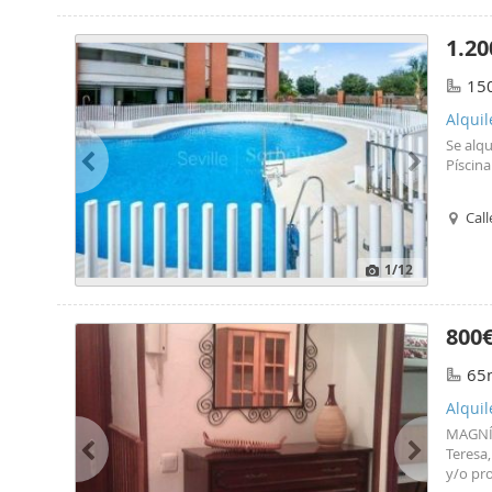
1.20
15
Alquil
Se alqu
Píscina
Call
1
/12
800
65
Alquil
MAGNÍ
Teresa,
y/o pro