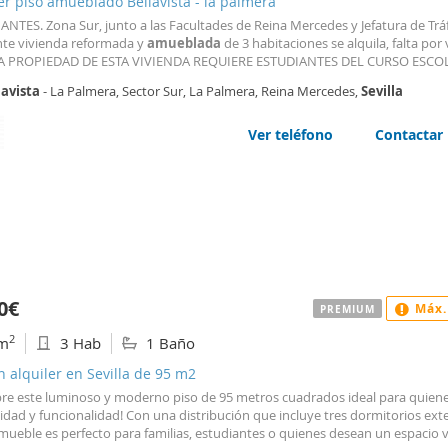
er piso amueblado Bellavista - la palmera
NTES. Zona Sur, junto a las Facultades de Reina Mercedes y Jefatura de Tráf
nte vivienda reformada y
amueblada
de 3 habitaciones se alquila, falta por v
LA PROPIEDAD DE ESTA VIVIENDA REQUIERE ESTUDIANTES DEL CURSO ESCO
TO 26/27 DE SEPTIEMBRE A JUNIO-JULIO. Salón comedor. Cocina independ
lavista
- La Palmera, Sector Sur, La Palmera, Reina Mercedes,
Sevilla
da y
amueblada
con electrodomésticos, con horno
Ver teléfono
Contactar
0€
Máx.
PREMIUM
2
m
3 Hab
1 Baño
n alquiler en Sevilla de 95 m2
re este luminoso y moderno piso de 95 metros cuadrados ideal para quien
dad y funcionalidad! Con una distribución que incluye tres dormitorios exte
mueble es perfecto para familias, estudiantes o quienes desean un espacio ve