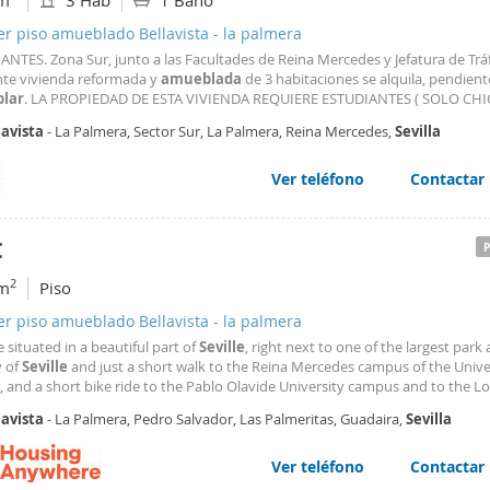
m
3 Hab
1 Baño
er piso amueblado Bellavista - la palmera
NTES. Zona Sur, junto a las Facultades de Reina Mercedes y Jefatura de Tráf
nte vivienda reformada y
amueblada
de 3 habitaciones se alquila, pendient
lar
. LA PROPIEDAD DE ESTA VIVIENDA REQUIERE ESTUDIANTES ( SOLO CHIC
ESCOLAR COMPLETO 26/27 DE SEPTIEMBRE A JUNIO-JULIO. Salón comedor.
lavista
- La Palmera, Sector Sur, La Palmera, Reina Mercedes,
Sevilla
ndiente, equipada y
amueblada
con electrodomésticos
Ver teléfono
Contactar
€
2
m
Piso
er piso amueblado Bellavista - la palmera
situated in a beautiful part of
Seville
, right next to one of the largest park 
y of
Seville
and just a short walk to the Reina Mercedes campus of the Univer
, and a short bike ride to the Pablo Olavide University campus and to the L
ity campus. The scheme is designed to the highest standards of student livi
lavista
- La Palmera, Pedro Salvador, Las Palmeritas, Guadaira,
Sevilla
sidents the opportunity to
Ver teléfono
Contactar