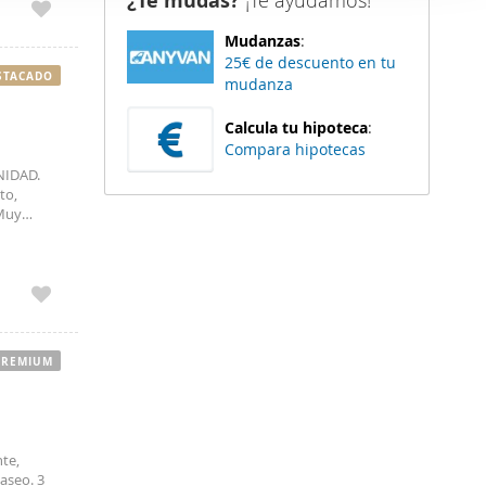
¿Te mudas?
¡Te ayudamos!
er funciones
Mudanzas
:
 haga del
25€ de descuento en tu
den
STACADO
mudanza
r del uso
Calcula tu hipoteca
:
Compara hipotecas
NIDAD.
to,
 Muy
 para el
PREMIUM
nte,
aseo. 3