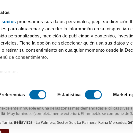
datos
 socios
procesamos sus datos personales, p.ej., su dirección I
Precio
Superficie
Habitaciones
Más filtros - 3
es para almacenar y acceder la información en su dispositivo co
nido personalizados, medición de publicidad y contenido, investi
quiler piso amueblado Bellavista Sevilla
servicios. Tiene la opción de seleccionar quién usa sus datos y 
 o retirar su consentimiento en cualquier momento desde la Dec
Ordenación Enalqu
Menú de consentimiento.
siéramos:
€
DE
 sobre su ubicación geográfica que puede tener una precisión de
2
m
3 Hab
1 Baño
tivo analizándolo activamente para buscar características específ
Preferencias
Estadística
Marketin
n Calle Tarfia, Reina Mercedes - Heliópolis, Sevilla,
A DE REINA MERCEDES - FACULTADES - ESTUDIANTES OPORTUNIDAD dispon
r excelente inmueble en una de las zonas más demandadas e idílicas si vas a
sobre cómo se procesan sus datos personales y establezca su
lla
. Muy luminoso (completamente exterior). El inmueble se compone de 3
 de datos
. Puede cambiar o retirar su consentimiento en cualq
orios completamente adaptados para el confort de los estudiantes, baño c
e Tarfia,
Bellavista
- La Palmera, Sector Sur, La Palmera, Reina Mercedes,
Se
es.
 totalmente equipada y salón-comedor
amueblado
. Aire