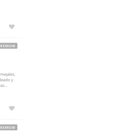
y muy
cluida.
PREMIUM
rmejales,
oleado y
ras
talmente
PREMIUM