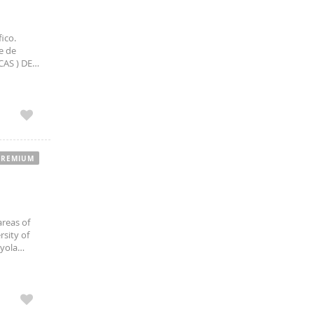
ico.
e de
AS ) DEL
 Cocina
PREMIUM
areas of
sity of
oyola
ng, giving