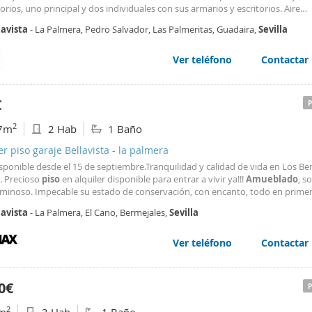
rios, uno principal y dos individuales con sus armarios y escritorios. Aire
ionado de split con bomba frio calor en salón. Ascensor. Exterior a la calle 
lavista
- La Palmera, Pedro Salvador, Las Palmeritas, Guadaira,
Sevilla
so, cerca de todo tipo de servicios alrededor y parada de bus. NO ADMITE
AS. Mejor verlo!. REFERENCIA A10204. Renta 1.100 euros mes comunidad in
ados llamar a ALQUICASA 954 22 16 00 -954 22 10 21 - 609 33 92 95.
Ver teléfono
Contactar
€
2
7m
2 Hab
1 Baño
er piso garaje Bellavista - la palmera
sponible desde el 15 de septiembre.Tranquilidad y calidad de vida en Los Be
. Precioso
piso
en alquiler disponible para entrar a vivir ya!!!
Amueblado
, s
minoso. Impecable su estado de conservación, con encanto, todo en prime
des y totalmente equipado. La vivienda consta de hall de entrada, cocina to
lavista
- La Palmera, El Cano, Bermejales,
Sevilla
da e independiente, dos dormitorios
Ver teléfono
Contactar
0€
2