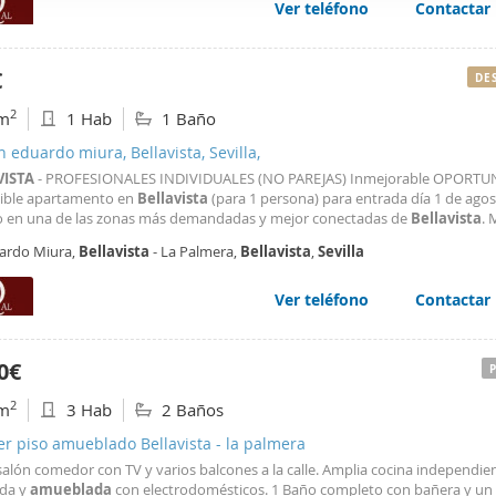
Ver teléfono
Contactar
web se usan para personalizar el contenido y los anuncios, ofrec
ar el tráfico. Además, compartimos información sobre el uso que
tners de redes sociales, publicidad y análisis web, quienes pue
€
DE
ación que les haya proporcionado o que hayan recopilado a parti
2
m
1 Hab
1 Baño
vicios.
n eduardo miura, Bellavista, Sevilla,
VISTA
- PROFESIONALES INDIVIDUALES (NO PAREJAS) Inmejorable OPORTU
ible apartamento en
Bellavista
(para 1 persona) para entrada día 1 de agos
o en una de las zonas más demandadas y mejor conectadas de
Bellavista
.
so. Apartamento totalmente
amueblado
(Baño independiente) y equipado
ardo Miura,
Bellavista
- La Palmera,
Bellavista
,
Sevilla
t del arrendatario. Dispone de habitación independiente. Cocina
Ver teléfono
Contactar
0€
2
m
3 Hab
2 Baños
er piso amueblado Bellavista - la palmera
salón comedor con TV y varios balcones a la calle. Amplia cocina independie
da y
amueblada
con electrodomésticos. 1 Baño completo con bañera y un 