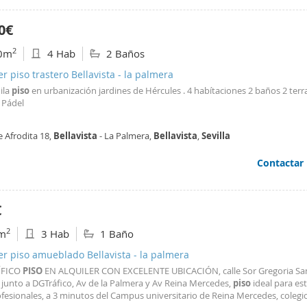
0€
2
0m
4 Hab
2 Baños
er piso trastero Bellavista - la palmera
ila
piso
en urbanización jardines de Hércules . 4 habítaciones 2 baños 2 terr
 Pádel
e Afrodita 18,
Bellavista
- La Palmera,
Bellavista
,
Sevilla
Contactar
€
2
m
3 Hab
1 Baño
er piso amueblado Bellavista - la palmera
FICO
PISO
EN ALQUILER CON EXCELENTE UBICACIÓN, calle Sor Gregoria Sa
 junto a DGTráfico, Av de la Palmera y Av Reina Mercedes,
piso
ideal para es
fesionales, a 3 minutos del Campus universitario de Reina Mercedes, colegi