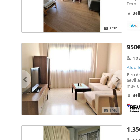
Dormito
acondic
Bel
lumino
MASCOT
Interes
1
/16
950
10
Alquil
Piso
di
Sevilla
muy lu
calida
Bel
equipa
1
/40
1.35