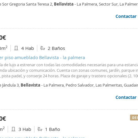
tos, hospitales, próximo a supermercados, comercios, bancos, cafeterías,
e Sor Gregoria Santa Teresa 2,
Bellavista
- La Palmera, Sector Sur, La Palmer
antes. En calle muy tranquila, fácil aparcamiento, buenas
cedes,
Sevilla
Contactar
0€
2
0m
4 Hab
2 Baños
er piso amueblado Bellavista - la palmera
a de lujo a estrenar con todas las comodidades necesarias para una estancia
nda ubicación y comunicación. Cuenta con zonas comunes, jardín, parque inf
, pista padel, y conserje 24 horas. Plaza de garaje y trastero opcionales (2. 1
o).
e Jándula 3,
Bellavista
- La Palmera, Pedro Salvador, Las Palmeritas, Guadai
Contactar
0€
DE
2
m
3 Hab
1 Baño