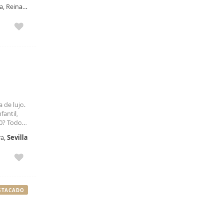
a, Reina
 de lujo.
antil,
00? Todo
ra,
Sevilla
STACADO