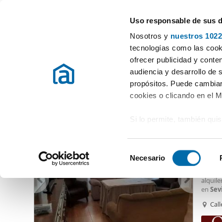
Uso responsable de sus 
Especialistas en pisos en alquiler
Nosotros y
nuestros 1022
Sevilla
Elegir distrito
tecnologías como las cooki
ofrecer publicidad y conte
Inicio
Alquiler pisos Sevilla provincia
Alquiler pisos Sevilla
Al
audiencia y desarrollo de 
propósitos. Puede cambiar
Alquiler piso amueblado Bellavista Sevilla
(10 viviendas)
cookies o clicando en el 
Si lo permite, también qui
950
Recopilar información
75
metros
S
Identificar su disposi
Necesario
Piso e
e
digitales)
AVENID
l
alquile
Obtenga más información 
e
en
Sevi
preferencias en la
sección
dormit
c
Call
en la Declaración de cooki
cocina
c