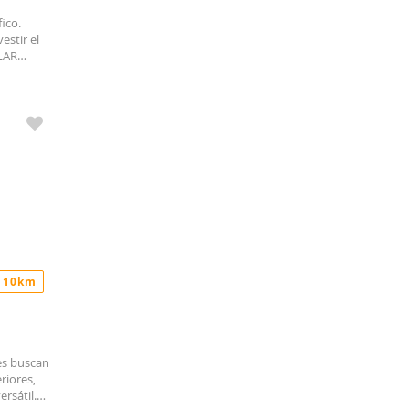
ico.
estir el
LAR
iente,
 10km
es buscan
riores,
rsátil.