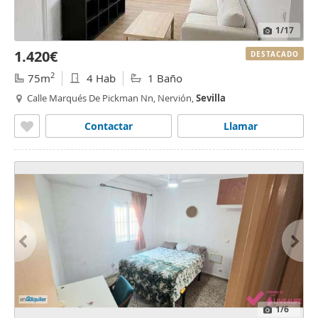
1
/17
1.420€
DESTACADO
2
75m
4 Hab
1 Baño
Calle Marqués De Pickman Nn, Nervión,
Sevilla
Contactar
Llamar
1
/6