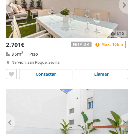
1
/10
2.701€
Máx. 10km
PREMIUM
2
95m
Piso
Nervión, San Roque, Sevilla
Contactar
Llamar