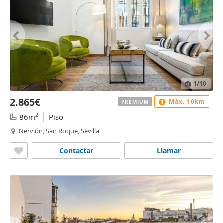
1
/10
2.865€
Máx. 10km
PREMIUM
2
86m
Piso
Nervión, San Roque, Sevilla
Contactar
Llamar