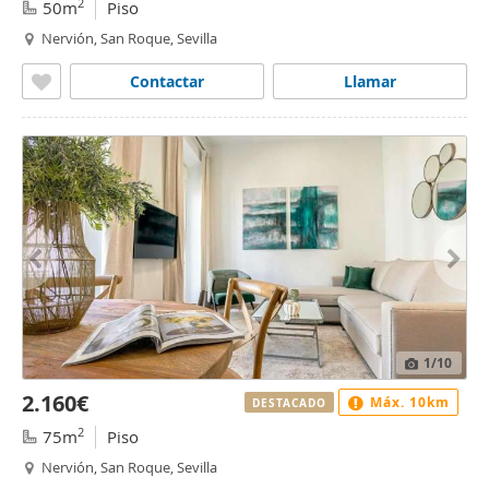
2
50m
Piso
Nervión, San Roque, Sevilla
Contactar
Llamar
1
/10
2.160€
Máx. 10km
DESTACADO
2
75m
Piso
Nervión, San Roque, Sevilla