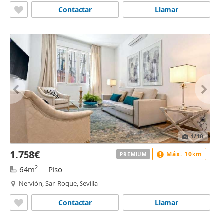
Contactar
Llamar
1
/10
1.758€
Máx. 10km
PREMIUM
2
64m
Piso
Nervión, San Roque, Sevilla
Contactar
Llamar