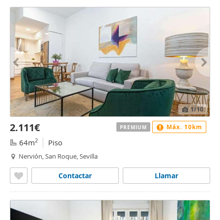
1
/10
2.111€
Máx. 10km
PREMIUM
2
64m
Piso
Nervión, San Roque, Sevilla
Contactar
Llamar