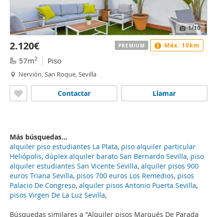
1
/10
2.120€
Máx. 10km
PREMIUM
2
57m
Piso
Nervión, San Roque, Sevilla
Contactar
Llamar
Más búsquedas...
alquiler piso estudiantes La Plata
,
piso alquiler particular
Heliópolis
,
dúplex alquiler barato San Bernardo Sevilla
,
piso
alquiler estudiantes San Vicente Sevilla
,
alquiler pisos 900
euros Triana Sevilla
,
pisos 700 euros Los Remedios
,
pisos
Palacio De Congreso
,
alquiler pisos Antonio Puerta Sevilla
,
pisos Virgen De La Luz Sevilla
,
Búsquedas similares a "Alquiler pisos Marqués De Parada