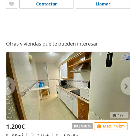
Contactar
Llamar
Otras viviendas que te pueden interesar
1
/7
1.200€
Máx. 10km
PREMIUM
2
85m
3 Hab
1 Baño