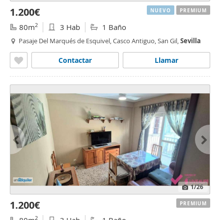
1.200€
NUEVO
PREMIUM
2
80m
3 Hab
1 Baño
Pasaje Del Marqués de Esquivel, Casco Antiguo, San Gil,
Sevilla
Contactar
Llamar
1
/26
1.200€
PREMIUM
2