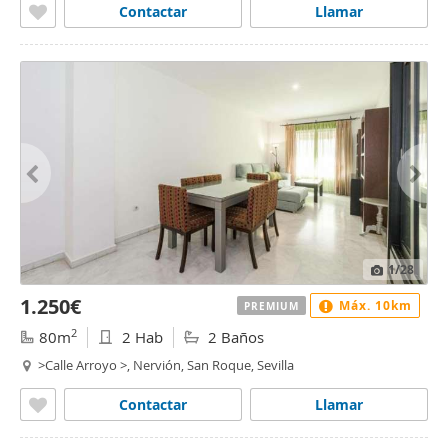
Contactar
Llamar
1
/28
1.250€
Máx. 10km
PREMIUM
2
80m
2 Hab
2 Baños
>Calle Arroyo >, Nervión, San Roque, Sevilla
Contactar
Llamar