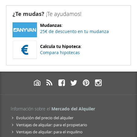
¿Te mudas?
¡Te ayudamos!
Mudanzas
:
25€ de descuento en tu mudanza
Calcula tu hipoteca
:
Compara hipotecas
Información sobre el
Mercado del Alquiler
Evolución del precio del alquiler
Ventajas de alquilar: para el propietario
Ventajas de alquilar: para el inquilino