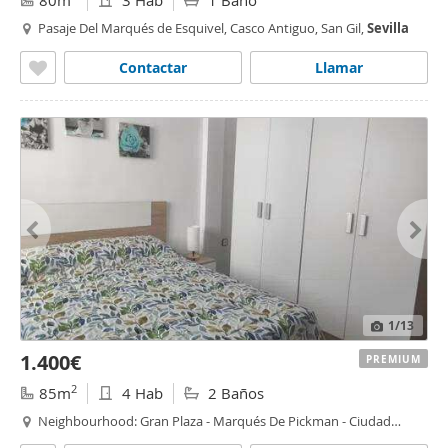
80m
3 Hab
1 Baño
Pasaje Del Marqués de Esquivel, Casco Antiguo, San Gil,
Sevilla
Contactar
Llamar
1
/13
1.400€
PREMIUM
2
85m
4 Hab
2 Baños
Neighbourhood: Gran Plaza - Marqués De Pickman - Ciudad
Jardín, Nervión, Ciudad Jardín,
Sevilla