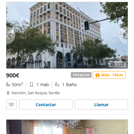
1
/29
900€
Máx. 10km
PREMIUM
2
50m
1 Hab
1 Baño
Nervión, San Roque, Sevilla
Contactar
Llamar