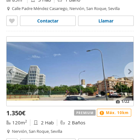
Calle Padre Méndez Casariego, Nervión, San Roque, Sevilla
Contactar
Llamar
1
/22
1.350€
Máx. 10km
PREMIUM
2
120m
2 Hab
2 Baños
Nervión, San Roque, Sevilla