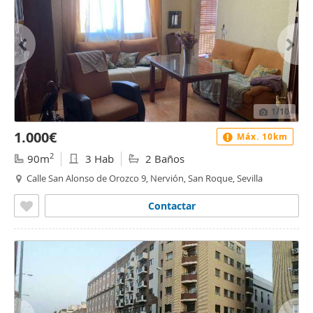
1
/10
1.000€
Máx. 10km
2
90m
3 Hab
2 Baños
Calle San Alonso de Orozco 9, Nervión, San Roque, Sevilla
Contactar