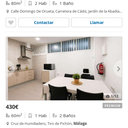
2
80m
2 Hab
1 Baño
Calle Domingo De Orueta, Carretera de Cádiz, Jardín de la Abadía,
Málaga
Contactar
Llamar
1
/12
430€
PREMIUM
2
60m
1 Hab
2 Baños
Cruz de Humilladero, Tiro de Pichón,
Málaga