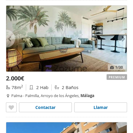
1
/30
2.000€
PREMIUM
2
78m
2 Hab
2 Baños
Palma - Palmilla, Arroyo de los Ángeles,
Málaga
Contactar
Llamar