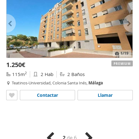
1
/19
1.250€
PREMIUM
2
115m
2 Hab
2 Baños
Teatinos-Universidad, Colonia Santa Inés,
Málaga
Contactar
Llamar
2
de 6