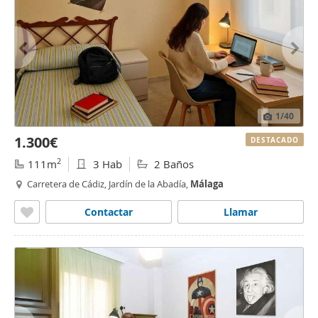
1
/40
1.300€
DESTACADO
2
111m
3 Hab
2 Baños
Carretera de Cádiz, Jardín de la Abadía,
Málaga
Contactar
Llamar