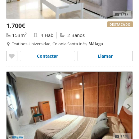
1
/17
1.700€
DESTACADO
2
153m
4 Hab
2 Baños
Teatinos-Universidad, Colonia Santa Inés,
Málaga
Contactar
Llamar
1
/20