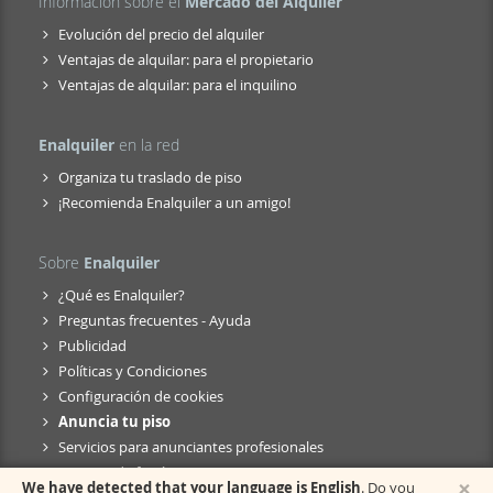
Información sobre el
Mercado del Alquiler
Evolución del precio del alquiler
Ventajas de alquilar: para el propietario
Ventajas de alquilar: para el inquilino
Enalquiler
en la red
Organiza tu traslado de piso
¡Recomienda Enalquiler a un amigo!
Sobre
Enalquiler
¿Qué es Enalquiler?
Preguntas frecuentes - Ayuda
Publicidad
Políticas y Condiciones
Configuración de cookies
Anuncia tu piso
Servicios para anunciantes profesionales
Anuncio de fusión
×
We have detected that your language is English
. Do you