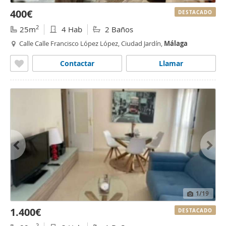
400€
DESTACADO
2
25m
4 Hab
2 Baños
Calle Calle Francisco López López, Ciudad Jardín,
Málaga
Contactar
Llamar
1
/19
1.400€
DESTACADO
2