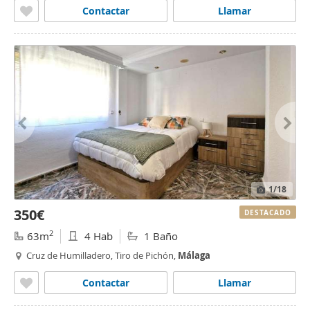
Contactar
Llamar
1
/18
350€
DESTACADO
2
63m
4 Hab
1 Baño
Cruz de Humilladero, Tiro de Pichón,
Málaga
Contactar
Llamar