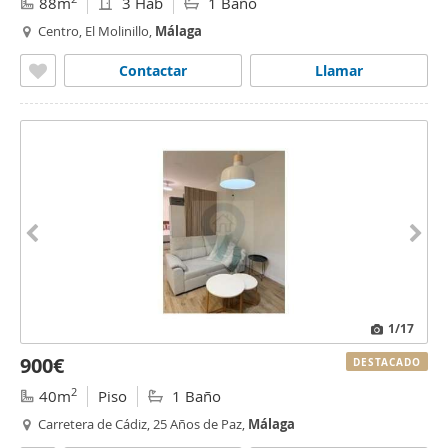
88m
3 Hab
1 Baño
Centro, El Molinillo,
Málaga
Contactar
Llamar
1
/17
900€
DESTACADO
2
40m
Piso
1 Baño
Carretera de Cádiz, 25 Años de Paz,
Málaga