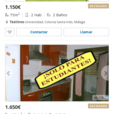
1.150€
DESTACADO
2
75m
2 Hab
2 Baños
Teatinos
-Universidad, Colonia Santa Inés, Málaga
Contactar
Llamar
1
/3
1.650€
DESTACADO
2