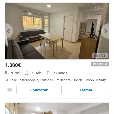
1
/21
1.300€
PREMIUM
2
70m
3 Hab
2 Baños
Calle Casarabonela, Cruz de Humilladero, Tiro de Pichón, Málaga
Contactar
Llamar