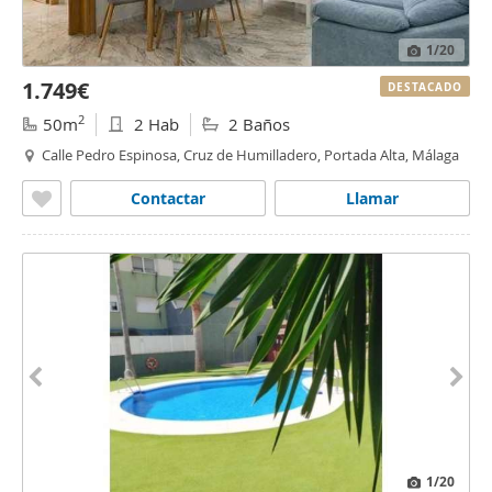
1
/20
1.749€
DESTACADO
2
50m
2 Hab
2 Baños
Calle Pedro Espinosa, Cruz de Humilladero, Portada Alta, Málaga
Contactar
Llamar
1
/20