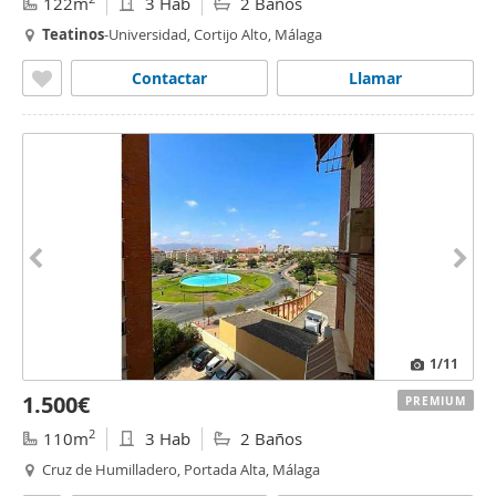
122m
3 Hab
2 Baños
Teatinos
-Universidad, Cortijo Alto, Málaga
Contactar
Llamar
1
/11
1.500€
PREMIUM
2
110m
3 Hab
2 Baños
Cruz de Humilladero, Portada Alta, Málaga