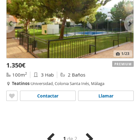
1
/23
1.350€
PREMIUM
2
100m
3 Hab
2 Baños
Teatinos
-Universidad, Colonia Santa Inés, Málaga
Contactar
Llamar
1
de 2