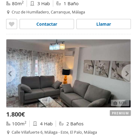
2
80m
3 Hab
1 Baño
Cruz de Humilladero, Carranque, Málaga
Contactar
Llamar
1
/26
1.800€
PREMIUM
2
100m
4 Hab
2 Baños
Calle Villafuerte 6, Málaga - Este, El Palo, Málaga