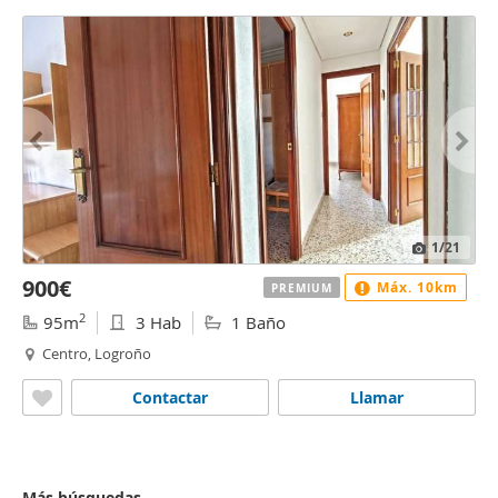
1
/21
900€
Máx. 10km
PREMIUM
2
95m
3 Hab
1 Baño
Centro, Logroño
Contactar
Llamar
Más búsquedas...