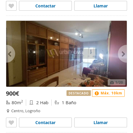
Contactar
Llamar
1
/20
900€
Máx. 10km
DESTACADO
2
80m
2 Hab
1 Baño
Centro, Logroño
Contactar
Llamar