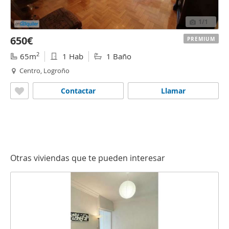
1
/1
650€
PREMIUM
2
65m
1 Hab
1 Baño
Centro, Logroño
Contactar
Llamar
Otras viviendas que te pueden interesar