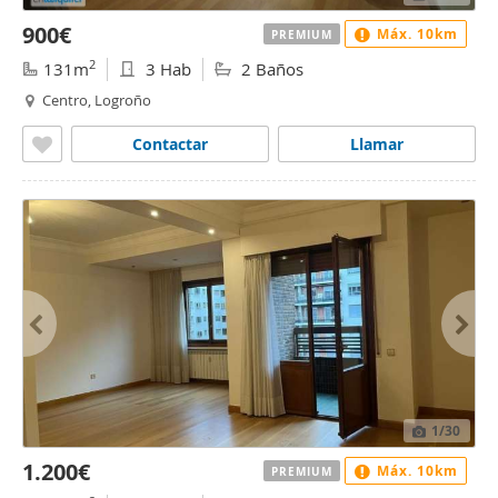
900€
Máx. 10km
PREMIUM
2
131m
3 Hab
2 Baños
Centro, Logroño
Contactar
Llamar
1
/30
1.200€
Máx. 10km
PREMIUM