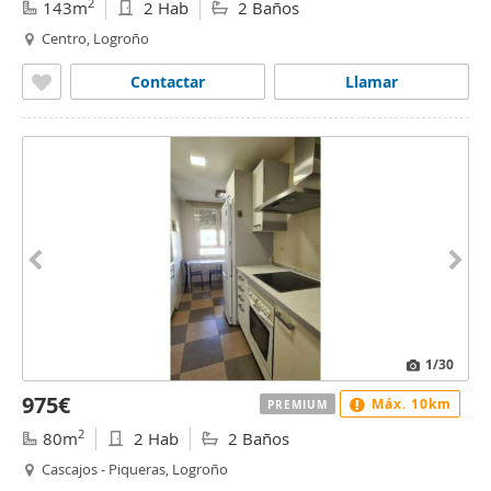
2
143m
2 Hab
2 Baños
Centro, Logroño
Contactar
Llamar
1
/30
975€
Máx. 10km
PREMIUM
2
80m
2 Hab
2 Baños
Cascajos - Piqueras, Logroño