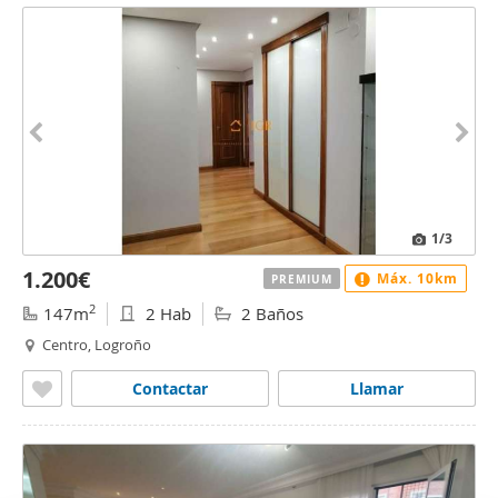
1
/3
1.200€
Máx. 10km
PREMIUM
2
147m
2 Hab
2 Baños
Centro, Logroño
Contactar
Llamar