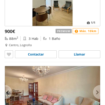
1
/1
900€
Máx. 10km
PREMIUM
2
88m
3 Hab
1 Baño
Centro, Logroño
Contactar
Llamar