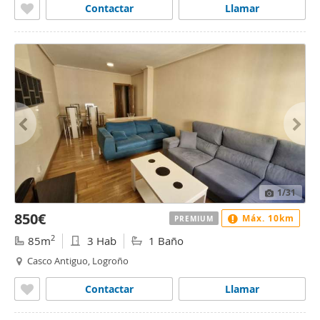
Contactar
Llamar
1
/31
850€
Máx. 10km
PREMIUM
2
85m
3 Hab
1 Baño
Casco Antiguo, Logroño
Contactar
Llamar