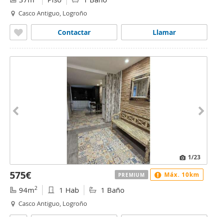
Casco Antiguo, Logroño
Contactar
Llamar
1
/23
575€
Máx. 10km
PREMIUM
2
94m
1 Hab
1 Baño
Casco Antiguo, Logroño