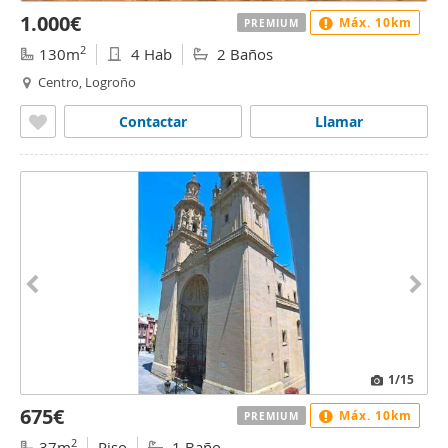
1.000€
Máx. 10km
PREMIUM
2
130m
4 Hab
2 Baños
Centro, Logroño
Contactar
Llamar
1
/15
675€
Máx. 10km
PREMIUM
2
37m
Piso
1 Baño