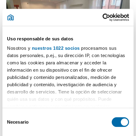
Uso responsable de sus datos
Nosotros y
nuestros 1022 socios
procesamos sus
1
/19
datos personales, p.ej., su dirección IP, con tecnologías
700€
Máx. 10km
DESTACADO
como las cookies para almacenar y acceder la
2
81m
2 Hab
1 Baño
información en su dispositivo con el fin de ofrecer
Centro, Logroño
publicidad y contenido personalizados, medición de
publicidad y contenido, investigación de audiencia y
Contactar
Llamar
desarrollo de servicios. Tiene la opción de seleccionar
quién usa sus datos y con qué propósitos. Puede
cambiar o retirar su consentimiento en cualquier
momento desde la Declaración de cookies o clicando en
S
el Menú de consentimiento.
Necesario
e
l
Si lo permite, también quisiéramos: