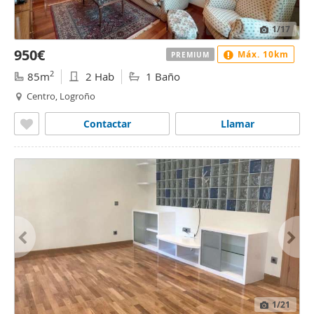
1
/17
950€
Máx. 10km
PREMIUM
2
85m
2 Hab
1 Baño
Centro, Logroño
Contactar
Llamar
1
/21