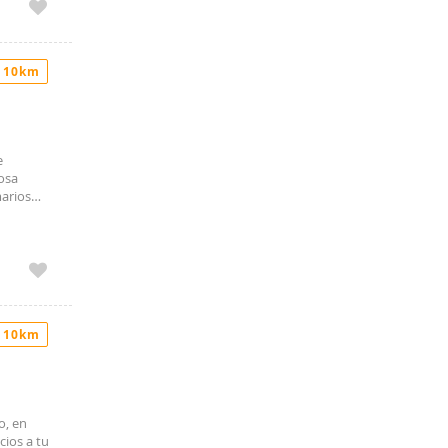
 10km
e
osa
marios
es con
 y 2
oble,
ual..
este.La
steroPlaza
CIA
 10km
tenos.
o, en
cios a tu