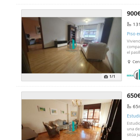
900
13
Piso e
Viviend
compart
el pasi
salón. 
Cen
compar
contad
informa
1
/1
650
65
Estudi
Estudio
una de
sitúa j