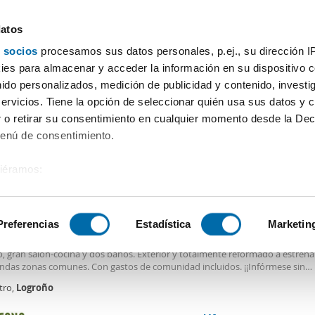
datos
 socios
procesamos sus datos personales, p.ej., su dirección I
Precio
Superficie
Habitaciones
Más filtros - 2
es para almacenar y acceder la información en su dispositivo co
nido personalizados, medición de publicidad y contenido, investi
 piso obra nueva Logroño
servicios. Tiene la opción de seleccionar quién usa sus datos y 
 o retirar su consentimiento en cualquier momento desde la Dec
Ordenación Enalqu
Menú de consentimiento.
siéramos:
€
 sobre su ubicación geográfica que puede tener una precisión de
2
m
3 Hab
2 Baños
tivo analizándolo activamente para buscar características específ
Preferencias
Estadística
Marketin
er piso obra nueva ascensor Centro
ionante
piso
en alquiler en el centro. 3 dormitorios, uno de ellos con vestid
, gran salón-cocina y dos baños. Exterior y totalmente reformado a estrena
sobre cómo se procesan sus datos personales y establezca su
ndas zonas comunes. Con gastos de comunidad incluidos. ¡¡Infórmese sin
 de datos
. Puede cambiar o retirar su consentimiento en cualq
miso!!.
tro,
Logroño
es.