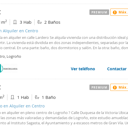
€
Máx.
PREMIUM
2
1m
3 Hab
2 Baños
n Alquiler en Centro
a en alquiler en calle Lardero Se alquila vivienda con una distribución ideal 
ir. La vivienda está dividida en dos zonas independientes, separadas por la
llo central. En una parte: baño, dos dormitorios y salón. En la otra: baño, dor
De esta forma, cada inquilino o pareja puede disfrutar de su propio espacio 
tro, Logroño
tiendo únicamente la cocina. Incluye gastos de comunidad y calefacción ce
or individual. Se requiere dos meses de fianza. No se admiten mascotas. Má
ción en Inmobiliaria Iberia.
Ver teléfono
Contactar
€
Máx.
PREMIUM
2
m
1 Hab
1 Baño
o en Alquiler en Centro
 en alquiler en pleno centro de Logroño ? Calle Duquesa de la Victoria Ubic
 las zonas más valoradas y demandadas de Logroño, este estudio amuebla
unto al Instituto Sagasta, el Ayuntamiento y a escasos metros de Gran Vía. U