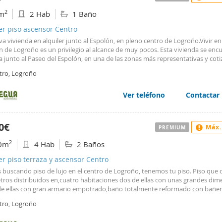
2
m
2 Hab
1 Baño
er piso ascensor Centro
va vivienda en alquiler junto al Espolón, en pleno centro de Logroño.Vivir en
n de Logroño es un privilegio al alcance de muy pocos. Esta vivienda se enc
 junto al Paseo del Espolón, en una de las zonas más representativas y cot
ad, rodeada de comercios, restaurantes, servicios y toda la vida que ofrece e
tro, Logroño
.La distribución está pensada para disfrutar de un hogar cómodo y funciona
orios, un baño completo, cocina independiente y salón, ofreciendo espacios
os para quienes valoran la comodidad en su día a día.Su ubicación permite d
Ver teléfono
Contactar
ciudad a pie, olvidándose de desplazamientos y aprovechando al máximo to
o tiene para ofrecer.Como valor añadido, la vivienda dispone de plaza de ga
al, una ventaja especialmente apreciada en una ubicación tan céntrica.Una
0€
Máx.
PREMIUM
nidad para quienes buscan una vivienda bien situada, cómoda y con el privi
unto al Espolón.Plaza de garaje opcional.
2
0m
4 Hab
2 Baños
er piso terraza y ascensor Centro
s buscando piso de lujo en el centro de Logroño, tenemos tu piso. Piso que 
tros distribuidos en,cuatro habitaciones dos de ellas con unas grandes dim
de ellas con gran armario empotrado,baño totalmente reformado con bañera
totalmente equipada con salida a magnifico patio interior, tiene también b
tro, Logroño
 y disfrutar de las vistas del centro de Logroño. Estaremos encantados de
telo .Ven a visitarlo!!!!!