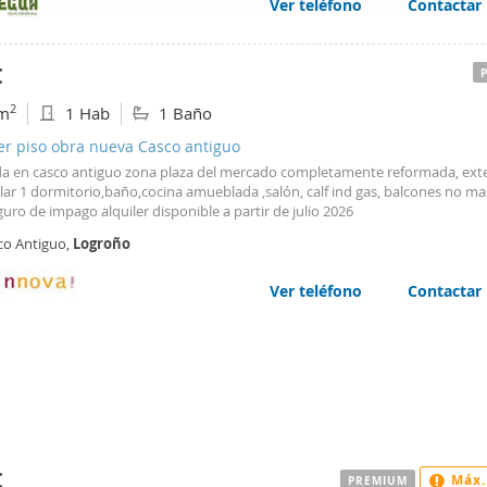
Ver teléfono
Contactar
web se usan para personalizar el contenido y los anuncios, ofrec
ar el tráfico. Además, compartimos información sobre el uso que
tners de redes sociales, publicidad y análisis web, quienes pue
€
ación que les haya proporcionado o que hayan recopilado a parti
2
m
1 Hab
1 Baño
vicios.
er piso obra nueva Casco antiguo
da en casco antiguo zona plaza del mercado completamente reformada, exte
ar 1 dormitorio,baño,cocina amueblada ,salón, calf ind gas, balcones no m
uro de impago alquiler disponible a partir de julio 2026
co Antiguo,
Logroño
Ver teléfono
Contactar
€
Máx.
PREMIUM