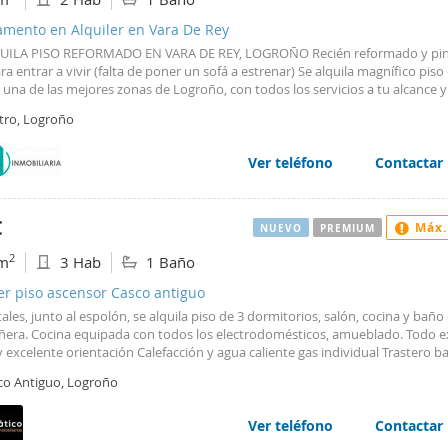
amento en Alquiler en Vara De Rey
UILA PISO REFORMADO EN VARA DE REY, LOGROÑO Recién reformado y pin
ara entrar a vivir (falta de poner un sofá a estrenar) Se alquila magnífico piso
 una de las mejores zonas de Logroño, con todos los servicios a tu alcance y
l centro. Distribución y características: - 2 habitaciones, una de ellas con am
tro, Logroño
 empotrado y baño completo en suite. - Baño principal + aseo adicional. - 
nte equipada. - Salón amplio y luminoso. - Terraza. - Calefacción individual 
 - Muy céntrico, con excelente comunicación y todos los servicios cerca. Con
Ver teléfono
Contactar
 para parejas. - No se admiten mascotas. - Se requieren dos meses de fianza.
s al 941 289 945 o visítanos en Inmobiliaria Iberia para más información.
€
Máx.
NUEVO
PREMIUM
2
m
3 Hab
1 Baño
er piso ascensor Casco antiguo
ales, junto al espolón, se alquila piso de 3 dormitorios, salón, cocina y bañ
ñera. Cocina equipada con todos los electrodomésticos, amueblado. Todo ex
y excelente orientación Calefacción y agua caliente gas individual Trastero b
a ascensor a cota cero. Sin barreras arquitectónicas gastos de comunidad i
co Antiguo, Logroño
on contrato de trabajo, ingresos demostrables y personas responsables el pr
rva el derecho a contratar un seguro de protección del alquiler.
Ver teléfono
Contactar