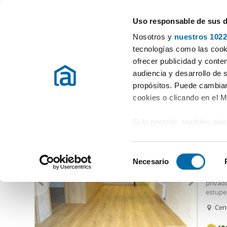
Uso responsable de sus 
Especialistas en pisos en alquiler
Nosotros y
nuestros 1022
Logroño
Elegir distrito
tecnologías como las cooki
ofrecer publicidad y conte
Inicio
Alquiler pisos La Rioja
Alquiler pisos Logroño
Alquiler
audiencia y desarrollo de 
propósitos. Puede cambiar
Alquiler piso obra nueva Logroño
(2 viviendas)
cookies o clicando en el 
Si lo permite, también qui
900
Recopilar información
98
metros
S
Identificar su disposi
Necesario
Alquil
e
digitales)
Impres
l
privado
Obtenga más información 
e
estupe
preferencias en la
sección
compro
c
Cen
en la Declaración de cooki
c