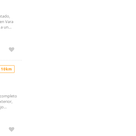
tado,
 en Vara
 a un
plio
Cocina
de gas
diciones:
 10km
o completo
terior,
ajo
ncluidos
opietario