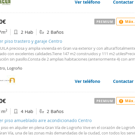
Ver teléfono
Contactar
0€
Máx.
PREMIUM
2
7m
2 Hab
2 Baños
er piso trastero y garaje Centro
UILA preciosa y amplia vivienda en Gran via exterior y con altura!Totalment
ado con excelentes calidades.Tiene 147 m2 construidos y 111 m2 utilesPreci
ución sin pasillo.Consta de 2 amplias habitaciones (anteriormente 4) con ar
ados revestidos (una de ellas con balcón a Gran Via), salón de dos ambient
tro, Logroño
lcón a Gran Vía, cocina con office montada con electrodomésticos y balcón,
completos uno tipo suite.Suelo de parquet tipo tarima, puertas macizas de r
 lisas, ventanas en madera climalit, calefacción central con contador individ
Ver teléfono
Contactar
s tiene otro armario empotrado en el hall.Buena altura y orientación este-o
a dispone de trastero bajo cubierta.Ascensor directo hasta la planta del tra
aje opcionalSE REQUIERE CONTRATO FIJO, ESTABILIDAD LABORAL Y SOLVEN
0€
Máx.
PREMIUM
RABLEGAstos de comunidad por parte del inquilinoExcelente finca.Pregun
2
1m
4 Hab
2 Baños
ler piso amueblado aire acondicionado Centro
 piso en alquiler en plena Gran Vía de Logroño Vive en el corazón de Logroñ
ran Vía, una de las zonas más demandadas de la ciudad, con todos los servi