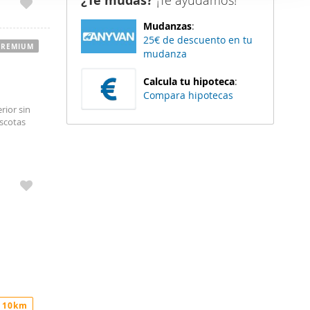
¿Te mudas?
¡Te ayudamos!
er funciones
Mudanzas
:
 haga del
25€ de descuento en tu
den
PREMIUM
mudanza
r del uso
Calcula tu hipoteca
:
Compara hipotecas
rior sin
ascotas
 10km