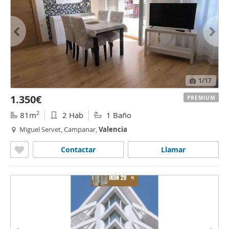
1
/17
1.350€
PREMIUM
2
81m
2 Hab
1 Baño
Miguel Servet, Campanar,
Valencia
Contactar
Llamar