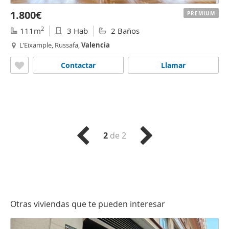
1.800€
PREMIUM
2
111m
3 Hab
2 Baños
L'Eixample, Russafa,
Valencia
Contactar
Llamar
2
de 2
Otras viviendas que te pueden interesar