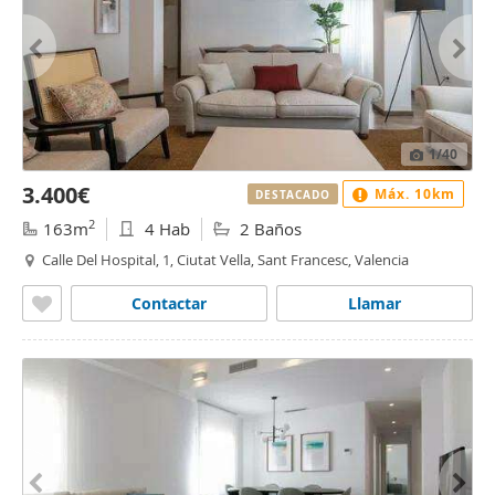
1
/40
3.400€
Máx. 10km
DESTACADO
2
163m
4 Hab
2 Baños
Calle Del Hospital, 1, Ciutat Vella, Sant Francesc, Valencia
Contactar
Llamar