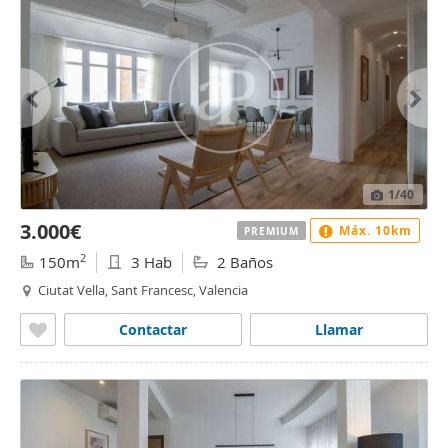
1
/40
3.000€
Máx. 10km
PREMIUM
2
150m
3 Hab
2 Baños
Ciutat Vella, Sant Francesc, Valencia
Contactar
Llamar