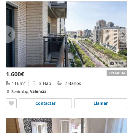
1
/40
1.600€
PREMIUM
2
116m
3 Hab
2 Baños
Benicalap,
Valencia
Contactar
Llamar