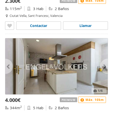
2.300€
Máx. 10km
PREMIUM
2
115m
3 Hab
2 Baños
Ciutat Vella, Sant Francesc, Valencia
Contactar
Llamar
1
/6
4.000€
Máx. 10km
PREMIUM
2
344m
5 Hab
2 Baños