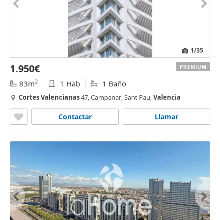
1
/35
1.950€
PREMIUM
2
83m
1 Hab
1 Baño
Cortes
Valencianas
47, Campanar, Sant Pau,
Valencia
Contactar
Llamar