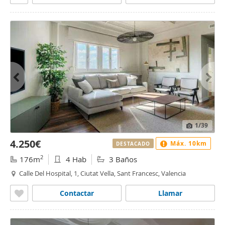
1
/39
4.250€
Máx. 10km
DESTACADO
2
176m
4 Hab
3 Baños
Calle Del Hospital, 1, Ciutat Vella, Sant Francesc, Valencia
Contactar
Llamar