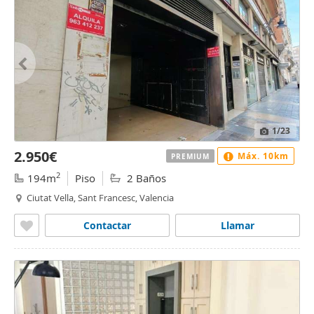
1
/23
2.950€
Máx. 10km
PREMIUM
2
194m
Piso
2 Baños
Ciutat Vella, Sant Francesc, Valencia
Contactar
Llamar