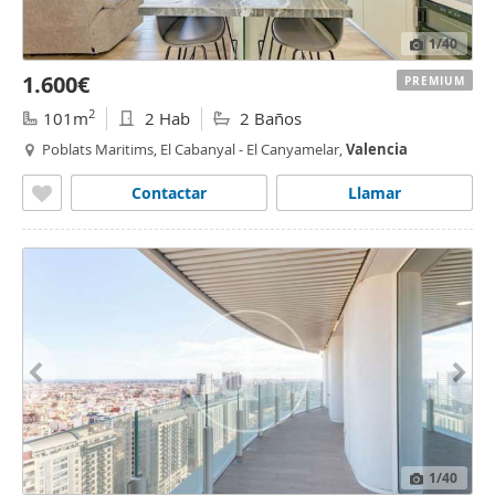
1
/40
1.600€
PREMIUM
2
101m
2 Hab
2 Baños
Poblats Maritims, El Cabanyal - El Canyamelar,
Valencia
Contactar
Llamar
1
/40