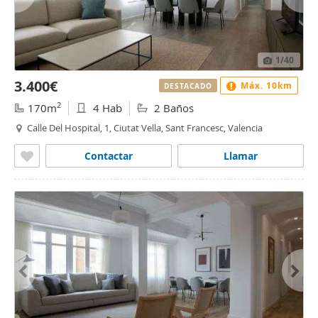
1
/40
3.400€
Máx. 10km
DESTACADO
2
170m
4 Hab
2 Baños
Calle Del Hospital, 1, Ciutat Vella, Sant Francesc, Valencia
Contactar
Llamar