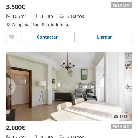
3.500€
PREMIUM
2
165m
3 Hab
3 Baños
Campanar, Sant Pau,
Valencia
Contactar
Llamar
1
/39
2.000€
PREMIUM
2
125m
4 Hab
2 Baños