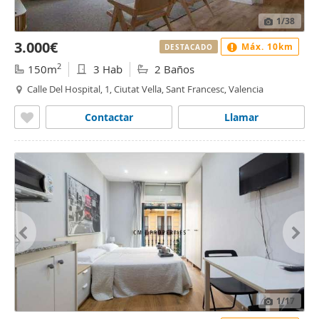
1
/38
3.000€
Máx. 10km
DESTACADO
2
150m
3 Hab
2 Baños
Calle Del Hospital, 1, Ciutat Vella, Sant Francesc, Valencia
Contactar
Llamar
1
/17