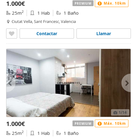
1.000€
Máx. 10km
PREMIUM
2
25m
1 Hab
1 Baño
Ciutat Vella, Sant Francesc, Valencia
Contactar
Llamar
1
/14
1.000€
Máx. 10km
PREMIUM
2
25m
1 Hab
1 Baño