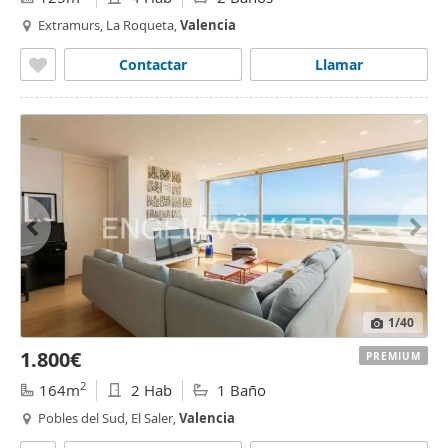
Extramurs, La Roqueta,
Valencia
Contactar
Llamar
1
/40
1.800€
PREMIUM
2
164m
2 Hab
1 Baño
Pobles del Sud, El Saler,
Valencia