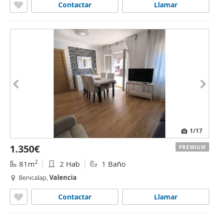
Contactar
Llamar
1
/17
1.350€
PREMIUM
2
81m
2 Hab
1 Baño
Benicalap,
Valencia
Contactar
Llamar