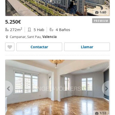
1
/40
5.250€
PREMIUM
2
272m
5 Hab
4 Baños
Campanar, Sant Pau,
Valencia
Contactar
Llamar
1
/33