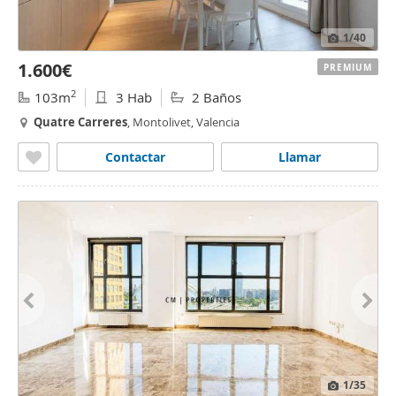
1
/40
1.600€
PREMIUM
2
103m
3 Hab
2 Baños
Quatre
Carreres
, Montolivet, Valencia
Contactar
Llamar
1
/35