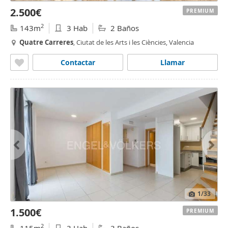
2.500€
PREMIUM
2
143m
3 Hab
2 Baños
Quatre
Carreres
, Ciutat de les Arts i les Ciències, Valencia
Contactar
Llamar
1
/33
1.500€
PREMIUM
2