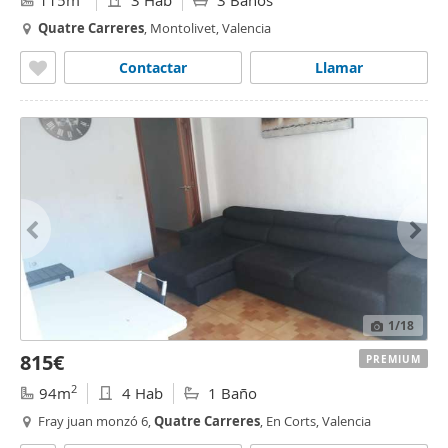
115m
3 Hab
3 Baños
Quatre
Carreres
, Montolivet, Valencia
Contactar
Llamar
1
/18
815€
PREMIUM
2
94m
4 Hab
1 Baño
Fray juan monzó 6,
Quatre
Carreres
, En Corts, Valencia