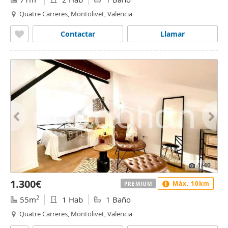
Quatre Carreres, Montolivet, Valencia
Contactar
Llamar
1
/40
1.300€
Máx. 10km
PREMIUM
2
55m
1 Hab
1 Baño
Quatre Carreres, Montolivet, Valencia