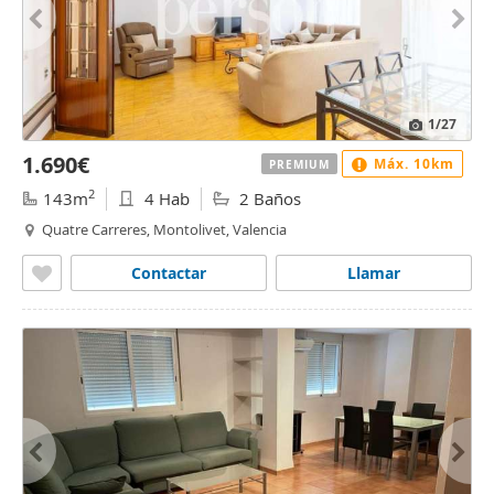
1
/27
1.690€
Máx. 10km
PREMIUM
2
143m
4 Hab
2 Baños
Quatre Carreres, Montolivet, Valencia
Contactar
Llamar