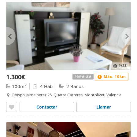
1
/23
1.300€
Máx. 10km
PREMIUM
2
100m
4 Hab
2 Baños
Obispo jaime perez 25, Quatre Carreres, Montolivet, Valencia
Contactar
Llamar