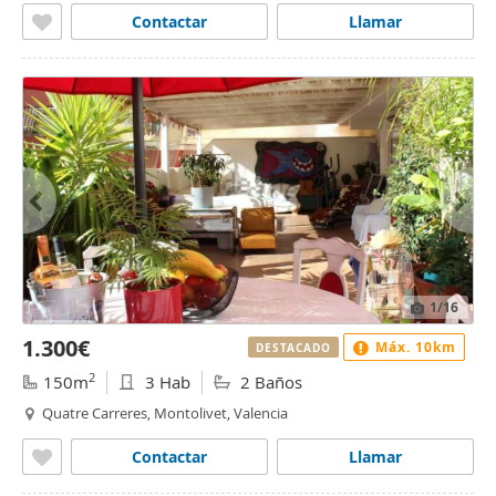
Contactar
Llamar
1
/16
1.300€
Máx. 10km
DESTACADO
2
150m
3 Hab
2 Baños
Quatre Carreres, Montolivet, Valencia
Contactar
Llamar