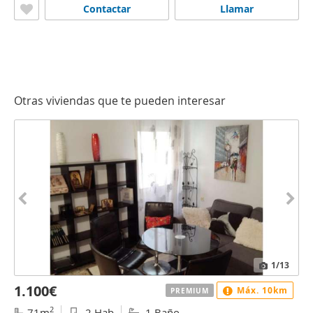
Contactar
Llamar
Otras viviendas que te pueden interesar
1
/13
1.100€
Máx. 10km
PREMIUM
2
71m
2 Hab
1 Baño