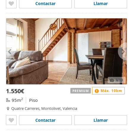
Contactar
Llamar
1
/10
1.550€
Máx. 10km
PREMIUM
2
95m
Piso
Quatre Carreres, Montolivet, Valencia
Contactar
Llamar