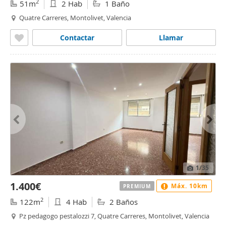
2
51m
2 Hab
1 Baño
Quatre Carreres, Montolivet, Valencia
Contactar
Llamar
1
/35
1.400€
Máx. 10km
PREMIUM
2
122m
4 Hab
2 Baños
Pz pedagogo pestalozzi 7, Quatre Carreres, Montolivet, Valencia