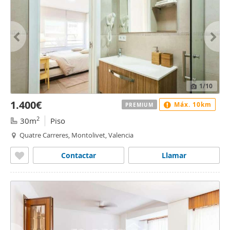
1
/10
1.400€
Máx. 10km
PREMIUM
2
30m
Piso
Quatre Carreres, Montolivet, Valencia
Contactar
Llamar