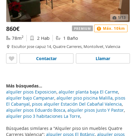
1
/13
860€
Máx. 10km
PREMIUM
2
78m
2 Hab
1 Baño
Escultor jose capuz 14, Quatre Carreres, Montolivet, Valencia
Contactar
Llamar
Más búsquedas...
alquiler pisos Exposicion
,
alquiler planta baja El Carme
,
alquiler bajo Campanar
,
alquiler piso piscina Malilla
,
pisos
El Cabanyal
,
pisos alquiler Estación Del Cabañal Valencia
,
alquiler pisos Eduardo Bosca
,
alquiler pisos Justo Y Pastor
,
alquiler piso 3 habitaciones La Torre
,
Búsquedas similares a "Alquiler piso sin muebles Quatre
Carreres Valencia":
alquiler pisos El Botànic
,
alquiler pisos